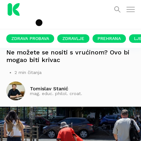
ZDRAVA PROBAVA
ZDRAVLJE
PREHRANA
LJ
OPREZ!
Ne možete se nositi s vrućinom? Ovo bi
mogao biti krivac
2 min čitanja
Tomislav Stanić
mag. educ. philol. croat.