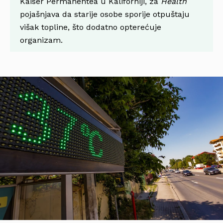
Kaiser Permanentea u Kaliforniji, za
Health
pojašnjava da starije osobe sporije otpuštaju
višak topline, što dodatno opterećuje
organizam.