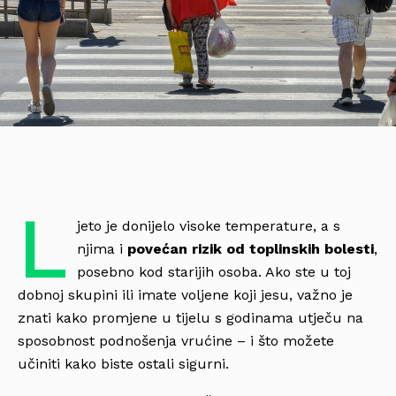
L
jeto je donijelo visoke temperature, a s
njima i
povećan rizik od toplinskih bolesti
,
posebno kod starijih osoba. Ako ste u toj
dobnoj skupini ili imate voljene koji jesu, važno je
znati kako promjene u tijelu s godinama utječu na
sposobnost podnošenja vrućine – i što možete
učiniti kako biste ostali sigurni.