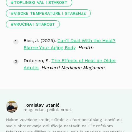
TOPLINSKI VAL I STAROST
VISOKE TEMPERATURE I STARENJE
VRUĆINA I STAROST
Ries, J. (2025).
Can’t Deal With the Heat?
Blame Your Aging Body
.
Health
.
Dutchen, S.
The Effects of Heat on Older
Adults
.
Harvard Medicine Magazine
.
Tomislav Stanić
mag. educ. philol. croat.
Nakon završene srednje škole za farmaceutskog tehničara
svoje obrazovanje odlučio je nastaviti na Filozofskom
fakultetu Sveučilišta u Zagrebu, gdje je studirao Kroatistiku.