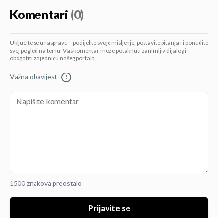
Komentari
(0)
Uključite se u raspravu – podijelite svoje mišljenje, postavite pitanja ili ponudite
svoj pogled na temu. Vaš komentar može potaknuti zanimljiv dijalog i
obogatiti zajednicu našeg portala.
Važna obavijest
!
1500 znakova preostalo
Prijavite se