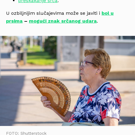
preskakanje srca
.
U ozbiljnijim slučajevima može se javiti i
bol u
prsima
–
mogući znak srčanog udara
.
FOTO: Shutterstock