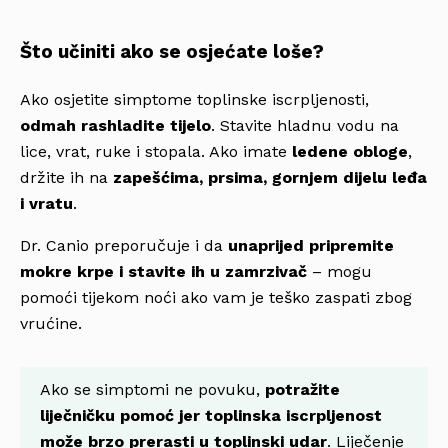
Što učiniti ako se osjećate loše?
Ako osjetite simptome toplinske iscrpljenosti,
odmah rashladite tijelo
. Stavite hladnu vodu na
lice, vrat, ruke i stopala. Ako imate
ledene obloge
,
držite ih na
zapešćima, prsima, gornjem dijelu leđa
i vratu
.
Dr. Canio preporučuje i da
unaprijed pripremite
mokre krpe i stavite ih u zamrzivač
– mogu
pomoći tijekom noći ako vam je teško zaspati zbog
vrućine.
Ako se simptomi ne povuku,
potražite
liječničku pomoć jer toplinska iscrpljenost
može brzo prerasti u toplinski udar
. Liječenje