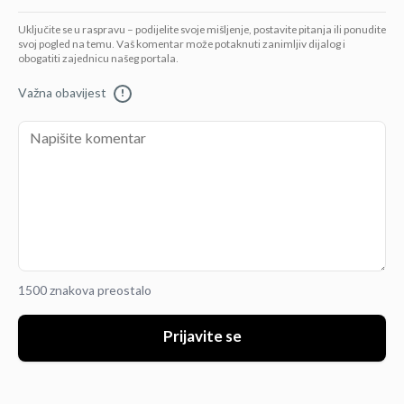
Uključite se u raspravu – podijelite svoje mišljenje, postavite pitanja ili ponudite
svoj pogled na temu. Vaš komentar može potaknuti zanimljiv dijalog i
obogatiti zajednicu našeg portala.
Važna obavijest
!
1500 znakova preostalo
Prijavite se