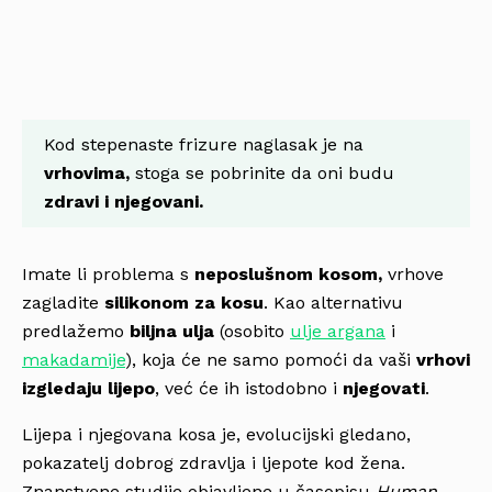
Kod stepenaste frizure naglasak je na
vrhovima,
stoga se pobrinite da oni budu
zdravi i njegovani.
Imate li problema s
neposlušnom kosom,
vrhove
zagladite
silikonom za kosu
. Kao alternativu
predlažemo
biljna ulja
(osobito
ulje argana
i
makadamije
), koja će ne samo pomoći da vaši
vrhovi
izgledaju lijepo
, već će ih istodobno i
njegovati
.
Lijepa i njegovana kosa je, evolucijski gledano,
pokazatelj dobrog zdravlja i ljepote kod žena.
Znanstvene studije objavljene u časopisu
Human