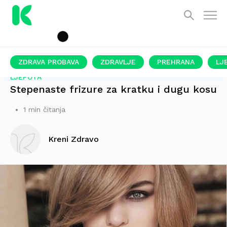
ZDRAVA PROBAVA
ZDRAVLJE
PREHRANA
LJ
LJEPOTA
Stepenaste frizure za kratku i dugu kosu
1 min čitanja
Kreni Zdravo