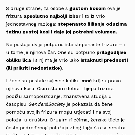
S druge strane, za osobe s
gustom kosom
ova je
frizura
apsolutno najbolji izbor
i to iz vrlo
jednostavnog razloga:
stepenasto šišanje oduzima
težinu gustoj kosi i daje joj potrebni volumen.
Ne postoje dvije potpuno iste stepenaste frizure – i
u tome je njihova čar. One su potpuno
prilagodljive
obliku lica
i s njima je vrlo lako
istaknuti prednosti
(ili prikriti nedostatke).
I žene su postale svjesne koliku
moć
krije upravo
njihova kosa. Osim što im dobra i lijepa frizura
podižu samopouzdanje, znanstvena studija u
časopisu
Gender&Societ
y je pokazala da žene
pomoću svojih frizura mogu utjecati i na svoj
položaj u društvu. Drugim riječima, žensko tijelo je
često podređenog položaja zbog toga što se smatra