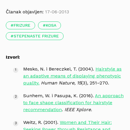
Članak objavljen:
17-06-2013
FRIZURE
KOSA
STEPENASTE FRIZURE
Izvori:
Mesko, N. i Bereczkei, T. (2004).
Hairstyle as
an adaptive means of displaying phenotypic
quality.
Human Nature, 15
(3), 251–270.
Sunhem, W. i Pasupa, K. (2016).
An approach
to face shape classification for hairstyle
recommendation
.
IEEE Xplore.
Weitz, R. (2001).
Women and Their Hair:
Seeking Power through Resistance and