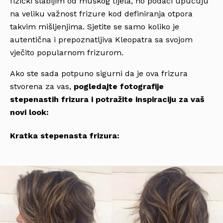
fizički slabijim od muškog tijela, no podaci upućuju
na veliku važnost frizure kod definiranja otpora
takvim mišljenjima. Sjetite se samo koliko je
autentična i prepoznatljiva Kleopatra sa svojom
vječito popularnom frizurom.
Ako ste sada potpuno sigurni da je ova frizura
stvorena za vas,
pogledajte fotografije
stepenastih frizura i potražite inspiraciju za vaš
novi look:
Kratka stepenasta frizura: