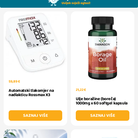
59,89 €
21,22 €
Automatski tlakomjer na
nadlakticu Rossmax X3
Ulje boražine (boreča)
1000mg x 60 softgel kapsula
SAZNAJ VIŠE
SAZNAJ VIŠE