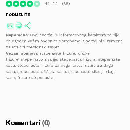
4.11
/
5
38
★
★
★
★
★
PODIJELITE
Napomena:
Ovaj sadržaj je informativnog karaktera te nije
prilagođen vašim osobnim potrebama. Sadržaj nije zamjena
za stručni medicinski savjet.
Vezani pojmovi:
stepenaste frizure, kratke
frizure, stepenasto sisanje, stepenasta frizura, stepenasta
kosa, stepenaste frizure za dugu kosu, frizure za dugu
kosu, stepenasto ošišana kosa, stepenasto šišanje duge
kose, frizure stepenasto,
Komentari
(0)