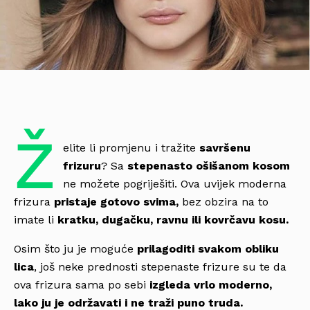
Ž
elite li promjenu i tražite
savršenu
frizuru
? Sa
stepenasto ošišanom kosom
ne možete pogriješiti. Ova uvijek moderna
frizura
pristaje gotovo svima,
bez obzira na to
imate li
kratku, dugačku, ravnu ili kovrčavu kosu.
Osim što ju je moguće
prilagoditi svakom obliku
lica
, još neke prednosti stepenaste frizure su te da
ova frizura sama po sebi
izgleda vrlo moderno,
lako ju je održavati i ne traži puno truda.