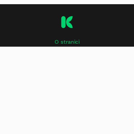
O stranici
Impressum
Kontakt
Uvjeti korištenja
Oglašavanje i marketing
Politika zaštite privatnosti
Politika o kolačićima
Pratite nas:
Facebook
Instagram