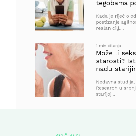
tegobama po
Kada je riječ o o
postizanje agilno
realan cilj....
1 min čitanja
Može li seks
starosti? Is
nadu stariji
Nedavna studija,
Research u srpnj
starijoj...
SVI ČLANCI