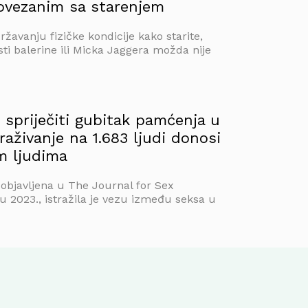
vezanim sa starenjem
državanju fizičke kondicije kako starite,
sti balerine ili Micka Jaggera možda nije
 spriječiti gubitak pamćenja u
traživanje na 1.683 ljudi donosi
m ljudima
 objavljena u The Journal for Sex
u 2023., istražila je vezu između seksa u