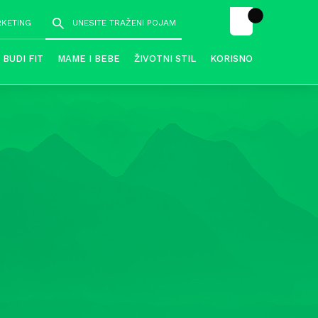
RKETING
BUDI FIT
MAME I BEBE
ŽIVOTNI STIL
KORISNO