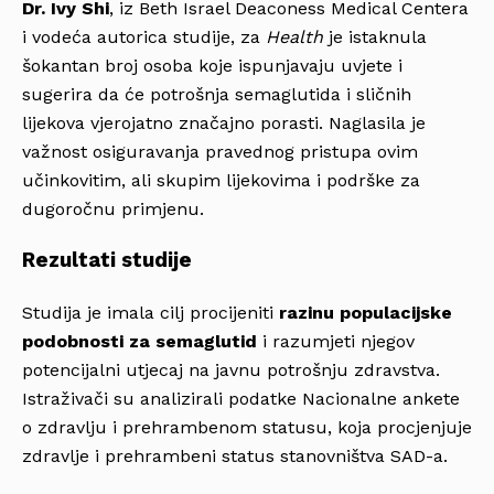
Dr. Ivy Shi
, iz Beth Israel Deaconess Medical Centera
i vodeća autorica studije, za
Health
je istaknula
šokantan broj osoba koje ispunjavaju uvjete i
sugerira da će potrošnja semaglutida i sličnih
lijekova vjerojatno značajno porasti. Naglasila je
važnost osiguravanja pravednog pristupa ovim
učinkovitim, ali skupim lijekovima i podrške za
dugoročnu primjenu.
Rezultati studije
Studija je imala cilj procijeniti
razinu populacijske
podobnosti za semaglutid
i razumjeti njegov
potencijalni utjecaj na javnu potrošnju zdravstva.
Istraživači su analizirali podatke Nacionalne ankete
o zdravlju i prehrambenom statusu, koja procjenjuje
zdravlje i prehrambeni status stanovništva SAD-a.