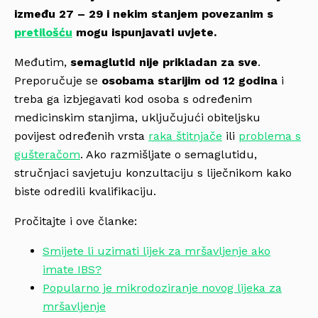
između 27 – 29 i nekim stanjem povezanim s
pretilošću
mogu ispunjavati uvjete.
Međutim,
semaglutid nije prikladan za sve
.
Preporučuje se
osobama starijim od 12 godina
i
treba ga izbjegavati kod osoba s određenim
medicinskim stanjima, uključujući obiteljsku
povijest određenih vrsta
raka štitnjače
ili
problema s
gušteračom
. Ako razmišljate o semaglutidu,
stručnjaci savjetuju konzultaciju s liječnikom kako
biste odredili kvalifikaciju.
Pročitajte i ove članke:
Smijete li uzimati lijek za mršavljenje ako
imate IBS?
Popularno je mikrodoziranje novog lijeka za
mršavljenje