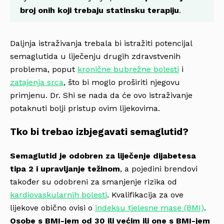
broj onih koji trebaju statinsku terapiju
.
Daljnja istraživanja trebala bi istražiti potencijal
semaglutida u liječenju drugih zdravstvenih
problema, poput
kronične bubrežne bolesti
i
zatajenja srca
, što bi moglo proširiti njegovu
primjenu. Dr. Shi se nada da će ovo istraživanje
potaknuti bolji pristup ovim lijekovima.
Tko bi trebao izbjegavati semaglutid?
Semaglutid je odobren za liječenje dijabetesa
tipa 2 i upravljanje težinom
, a pojedini brendovi
također su odobreni za smanjenje rizika od
kardiovaskularnih bolesti
. Kvalifikacija za ove
lijekove obično ovisi o
indeksu tjelesne mase (BMI)
.
Osobe s BMI-jem od 30 ili većim ili one s BMI-jem