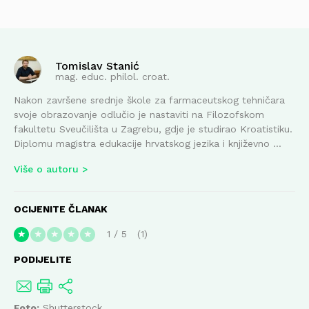
Tomislav Stanić
mag. educ. philol. croat.
Nakon završene srednje škole za farmaceutskog tehničara
svoje obrazovanje odlučio je nastaviti na Filozofskom
fakultetu Sveučilišta u Zagrebu, gdje je studirao Kroatistiku.
Diplomu magistra edukacije hrvatskog jezika i književno ...
Više o autoru
OCIJENITE ČLANAK
1
/
5
1
★
★
★
★
★
PODIJELITE
Foto:
Shutterstock