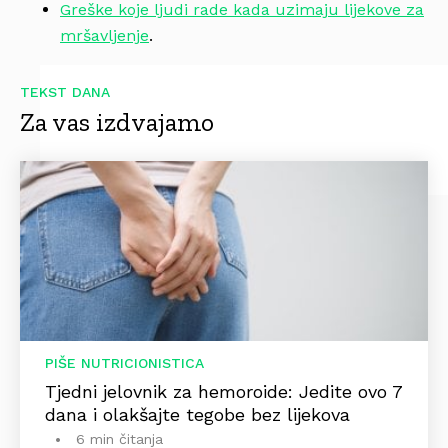
Greške koje ljudi rade kada uzimaju lijekove za
mršavljenje
.
TEKST DANA
Za vas izdvajamo
PIŠE NUTRICIONISTICA
Tjedni jelovnik za hemoroide: Jedite ovo 7
dana i olakšajte tegobe bez lijekova
6 min čitanja