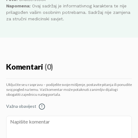
Napomena:
Ovaj sadržaj je informativnog karaktera te nije
prilagođen vašim osobnim potrebama. Sadržaj nije zamjena
za stručni medicinski savjet.
Komentari
(0)
Uključite se u raspravu – podijelite svoje mišljenje, postavite pitanja ili ponudite
svoj pogled na temu. Vaš komentar može potaknuti zanimljiv dijalog i
obogatiti zajednicu našeg portala.
Važna obavijest
!