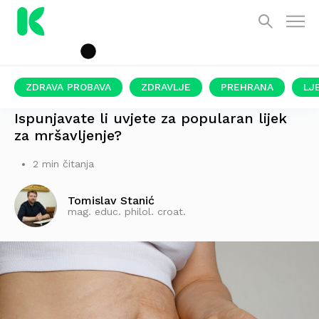
ZDRAVA PROBAVA
ZDRAVLJE
PREHRANA
LJ
ISPUNJAVA VIŠE OD POLOVICE ODRASLIH
Ispunjavate li uvjete za popularan lijek
za mršavljenje?
2 min čitanja
Tomislav Stanić
mag. educ. philol. croat.