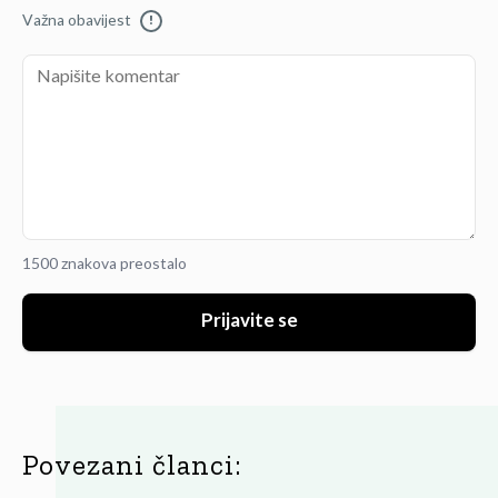
Važna obavijest
!
1500 znakova preostalo
Prijavite se
Povezani članci: