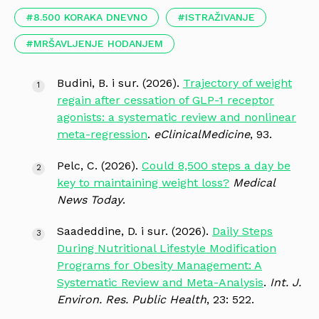
8.500 KORAKA DNEVNO
ISTRAŽIVANJE
MRŠAVLJENJE HODANJEM
Budini, B. i sur. (2026).
Trajectory of weight
regain after cessation of GLP-1 receptor
agonists: a systematic review and nonlinear
meta-regression
.
eClinicalMedicine
, 93.
Pelc, C. (2026).
Could 8,500 steps a day be
key to maintaining weight loss?
Medical
News Today
.
Saadeddine, D. i sur. (2026).
Daily Steps
During Nutritional Lifestyle Modification
Programs for Obesity Management: A
Systematic Review and Meta-Analysis
.
Int. J.
Environ. Res. Public Health
, 23: 522.