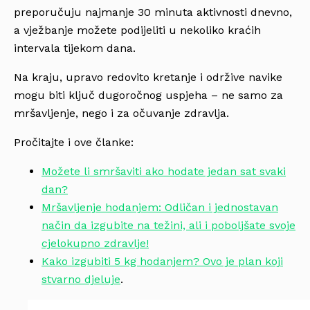
preporučuju najmanje 30 minuta aktivnosti dnevno,
a vježbanje možete podijeliti u nekoliko kraćih
intervala tijekom dana.
Na kraju, upravo redovito kretanje i održive navike
mogu biti ključ dugoročnog uspjeha – ne samo za
mršavljenje, nego i za očuvanje zdravlja.
Pročitajte i ove članke:
Možete li smršaviti ako hodate jedan sat svaki
dan?
Mršavljenje hodanjem: Odličan i jednostavan
način da izgubite na težini, ali i poboljšate svoje
cjelokupno zdravlje!
Kako izgubiti 5 kg hodanjem? Ovo je plan koji
stvarno djeluje
.