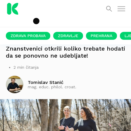
ZDRAVA PROBAVA
ZDRAVLJE
PREHRANA
LJ
VAŽNA INFORMACIJA
Znanstvenici otkrili koliko trebate hodati
da se ponovno ne udebljate!
2 min čitanja
Tomislav Stanić
mag. educ. philol. croat.