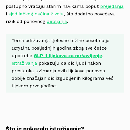
postupno vraćaju starim navikama poput
prejedanja
i
sjedilačkog načina života
, što dodatno povećava
rizik od ponovnog
debljanja
.
Tema održavanja tjelesne težine posebno je
актуalna posljednjih godina zbog sve češće
upotrebe
GLP-1 lijekova za mršavljenje
.
Istraživanja
pokazuju da dio ljudi nakon
prestanka uzimanja ovih lijekova ponovno
dobije značajan dio izgubljenih kilograma već
tijekom prve godine.
Što je pokazalo istraživanje?