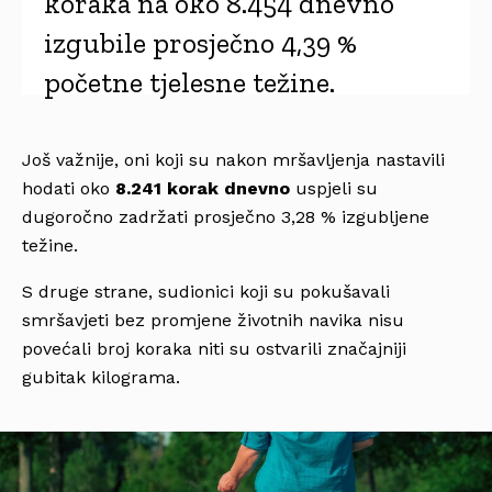
koraka na oko 8.454 dnevno
izgubile prosječno 4,39 %
početne tjelesne težine.
Još važnije, oni koji su nakon mršavljenja nastavili
hodati oko
8.241 korak dnevno
uspjeli su
dugoročno zadržati prosječno 3,28 % izgubljene
težine.
S druge strane, sudionici koji su pokušavali
smršavjeti bez promjene životnih navika nisu
povećali broj koraka niti su ostvarili značajniji
gubitak kilograma.