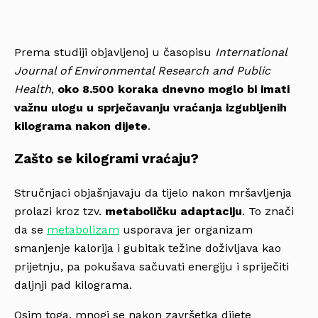
Prema studiji objavljenoj u časopisu
International
Journal of Environmental Research and Public
Health
,
oko 8.500 koraka dnevno moglo bi imati
važnu ulogu u sprječavanju vraćanja izgubljenih
kilograma nakon dijete
.
Zašto se kilogrami vraćaju?
Stručnjaci objašnjavaju da tijelo nakon mršavljenja
prolazi kroz tzv.
metaboličku adaptaciju
. To znači
da se
metabolizam
usporava jer organizam
smanjenje kalorija i gubitak težine doživljava kao
prijetnju, pa pokušava sačuvati energiju i spriječiti
daljnji pad kilograma.
Osim toga, mnogi se nakon završetka dijete