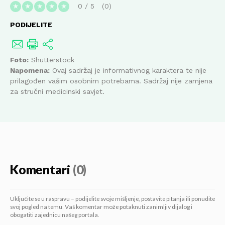
0
/
5
0
★
★
★
★
★
PODIJELITE
Foto:
Shutterstock
Napomena:
Ovaj sadržaj je informativnog karaktera te nije
prilagođen vašim osobnim potrebama. Sadržaj nije zamjena
za stručni medicinski savjet.
Komentari
(0)
Uključite se u raspravu – podijelite svoje mišljenje, postavite pitanja ili ponudite
svoj pogled na temu. Vaš komentar može potaknuti zanimljiv dijalog i
obogatiti zajednicu našeg portala.