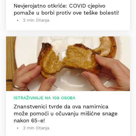
Nevjerojatno otkriće: COVID cjepivo
pomaže u borbi protiv ove teške bolesti!
2 min čitanja
ISTRAŽIVANJE NA 108 OSOBA
Znanstvenici tvrde da ova namirnica
može pomoći u očuvanju mišićne snage
nakon 65-e!
3 min čitanja