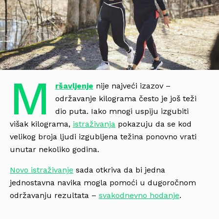
M
ršavljenje
nije najveći izazov –
održavanje kilograma često je još teži
dio puta. Iako mnogi uspiju izgubiti
višak kilograma,
istraživanja
pokazuju da se kod
velikog broja ljudi izgubljena težina ponovno vrati
unutar nekoliko godina.
Novo istraživanje
sada otkriva da bi jedna
jednostavna navika mogla pomoći u dugoročnom
održavanju rezultata –
svakodnevno hodanje
.