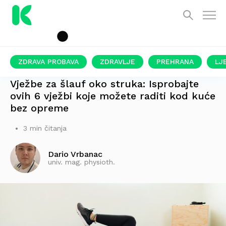
ZDRAVA PROBAVA
ZDRAVLJE
PREHRANA
LJ
PIŠE FIZIOTERAPEUT
Vježbe za šlauf oko struka: Isprobajte
ovih 6 vježbi koje možete raditi kod kuće
bez opreme
3 min čitanja
Dario Vrbanac
univ. mag. physioth.