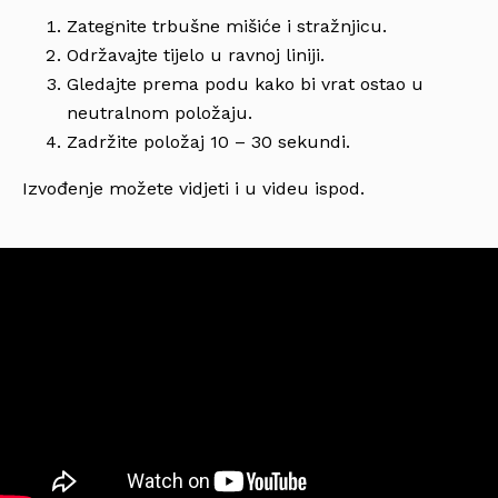
Zategnite trbušne mišiće i stražnjicu.
Održavajte tijelo u ravnoj liniji.
Gledajte prema podu kako bi vrat ostao u
neutralnom položaju.
Zadržite položaj 10 – 30 sekundi.
Izvođenje možete vidjeti i u videu ispod.