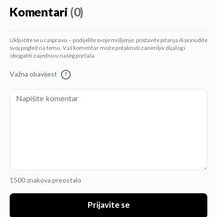
Komentari
(0)
Uključite se u raspravu – podijelite svoje mišljenje, postavite pitanja ili ponudite
svoj pogled na temu. Vaš komentar može potaknuti zanimljiv dijalog i
obogatiti zajednicu našeg portala.
Važna obavijest
!
1500 znakova preostalo
Prijavite se