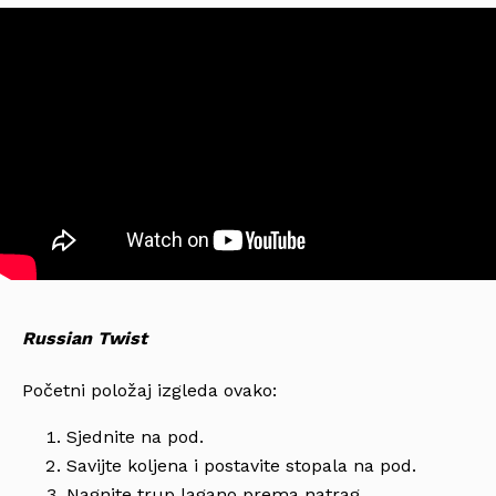
Russian Twist
Početni položaj izgleda ovako:
Sjednite na pod.
Savijte koljena i postavite stopala na pod.
Nagnite trup lagano prema natrag.