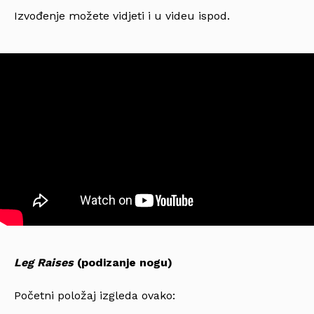
Izvođenje možete vidjeti i u videu ispod.
Leg Raises
(podizanje nogu)
Početni položaj izgleda ovako: