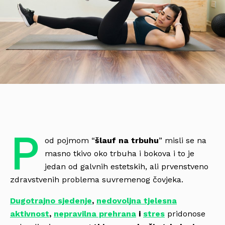
P
od pojmom “
šlauf na trbuhu
” misli se na
masno tkivo oko trbuha i bokova i to je
jedan od galvnih estetskih, ali prvenstveno
zdravstvenih problema suvremenog čovjeka.
Dugotrajno sjedenje
,
nedovoljna tjelesna
aktivnost
,
nepravilna prehrana
i
stres
pridonose