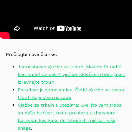
Pročitajte i ove članke:
Jednostavne vježbe za trbuh: Možete ih raditi
kod kuće! Uz ove 4 vježbe isklešite trbušnjake i
izravnajte trbuh
Potreban je samo stolac: Četiri vježbe za ravan
trbuh koje stvarno rade
Vježbe za trbuh s utezima: Sve što vam treba
su dvije bučice i malo prostora u dnevnom
boravku! Evo kako do trbušnih mišića i više
snage
.