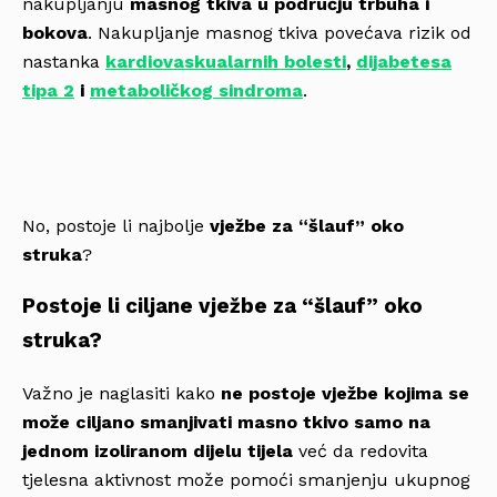
nakupljanju
masnog tkiva u području trbuha i
bokova
. Nakupljanje masnog tkiva povećava rizik od
nastanka
kardiovaskualarnih bolesti
,
dijabetesa
tipa 2
i
metaboličkog sindroma
.
No, postoje li najbolje
vježbe za “šlauf” oko
struka
?
Postoje li ciljane vježbe za “šlauf” oko
struka?
Važno je naglasiti kako
ne postoje vježbe kojima se
može ciljano smanjivati masno tkivo samo na
jednom izoliranom dijelu tijela
već da redovita
tjelesna aktivnost može pomoći smanjenju ukupnog