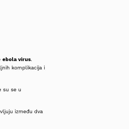
e
ebola virus
.
ljnih komplikacija i
e su se u
vljuju između dva