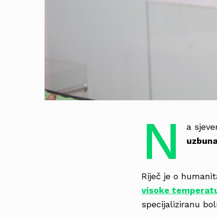
N
a sjeve
uzbuna
Riječ je o humanit
visoke temperat
specijaliziranu b