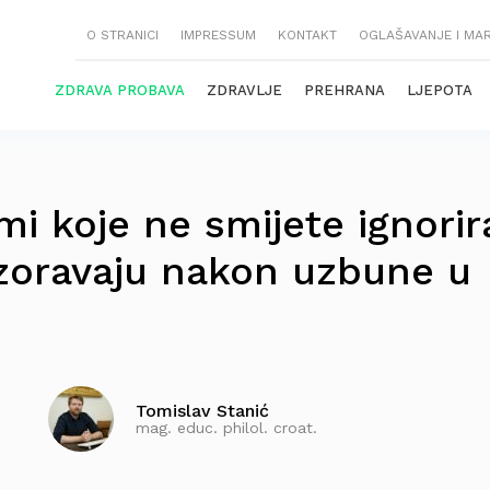
O STRANICI
IMPRESSUM
KONTAKT
OGLAŠAVANJE I MA
ZDRAVA PROBAVA
ZDRAVLJE
PREHRANA
LJEPOTA
i koje ne smijete ignorira
ozoravaju nakon uzbune u
Tomislav Stanić
mag. educ. philol. croat.