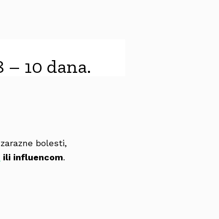
8 – 10 dana.
 zarazne bolesti,
m
ili influencom
.