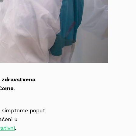
e
zdravstvena
 Como
.
ili simptome poput
ačeni u
ativni
.