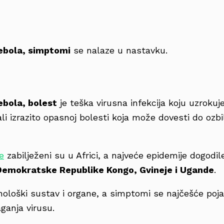
ebola, simptomi
se nalaze u nastavku.
ebola, bolest
je teška virusna infekcija koju uzrokuj
, ali izrazito opasnoj bolesti koja može dovesti do ozbi
e
zabilježeni su u Africi, a najveće epidemije dogodil
Demokratske Republike Kongo, Gvineje i Ugande
.
ološki sustav i organe, a simptomi se najčešće poja
aganja virusu.