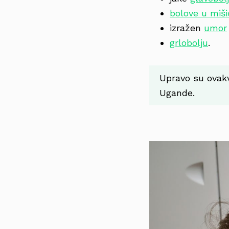
bolove u miš
izražen
umor
grlobolju
.
Upravo su ovakvi
Ugande.