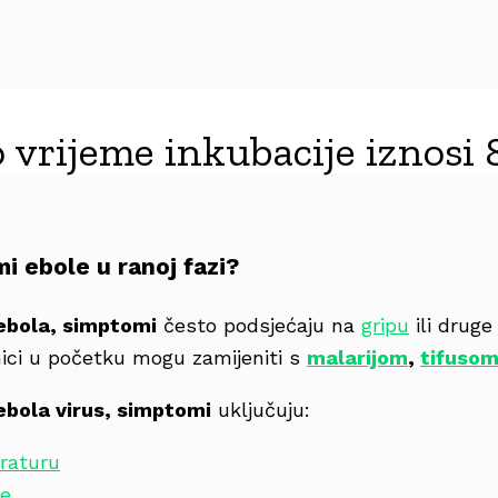
 vrijeme inkubacije iznosi 
i ebole u ranoj fazi?
ebola, simptomi
često podsjećaju na
gripu
ili druge
nici u početku mogu zamijeniti s
malarijom
,
tifuso
ebola virus, simptomi
uključuju:
raturu
je