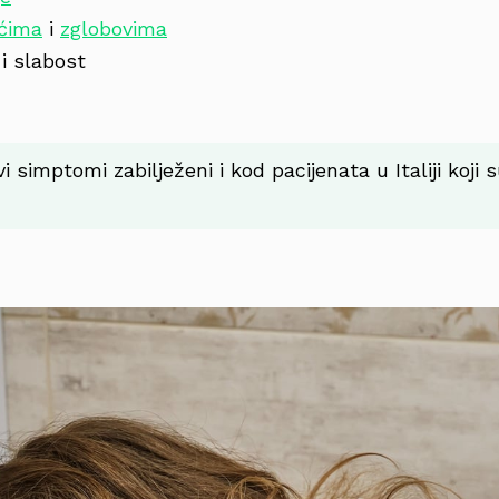
ićima
i
zglobovima
i slabost
 simptomi zabilježeni i kod pacijenata u Italiji koji su