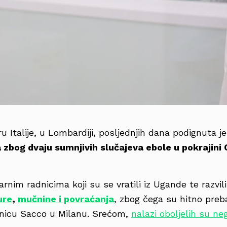
ru Italije, u Lombardiji, posljednjih dana podignuta j
 zbog dvaju sumnjivih slučajeva ebole u pokrajini
arnim radnicima koji su se vratili iz Ugande te razv
ure
,
mučnine i povraćanja
, zbog čega su hitno preb
olnicu Sacco u Milanu. Srećom,
nalazi oboljelih su neg