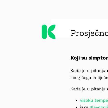
Prosječno
Koji su simptom
Kada je u pitanju
zbog čega ih liječ
Kada je u pitanju
visoku tempe
jake
glavobol