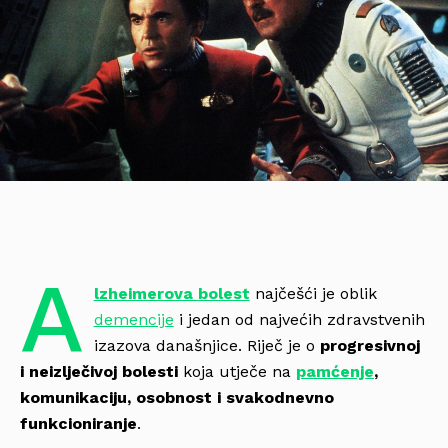
A
lzheimerova bolest
najčešći je oblik
demencije
i jedan od najvećih zdravstvenih
izazova današnjice. Riječ je o
progresivnoj
i neizlječivoj bolesti
koja utječe na
pamćenje
,
komunikaciju, osobnost i svakodnevno
funkcioniranje
.