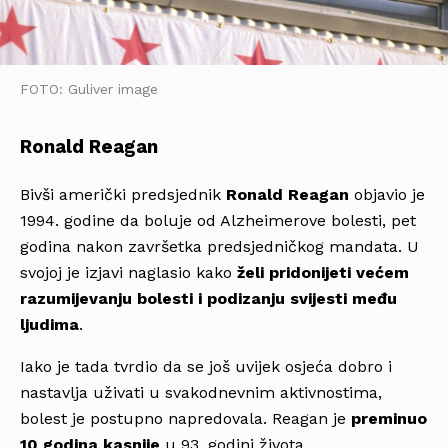
FOTO: Guliver image
Ronald Reagan
Bivši američki predsjednik
Ronald Reagan
objavio je
1994. godine da boluje od Alzheimerove bolesti, pet
godina nakon završetka predsjedničkog mandata. U
svojoj je izjavi naglasio kako
želi pridonijeti većem
razumijevanju bolesti i podizanju svijesti među
ljudima
.
Iako je tada tvrdio da se još uvijek osjeća dobro i
nastavlja uživati u svakodnevnim aktivnostima,
bolest je postupno napredovala. Reagan je
preminuo
10 godina kasnije
u 93. godini života.