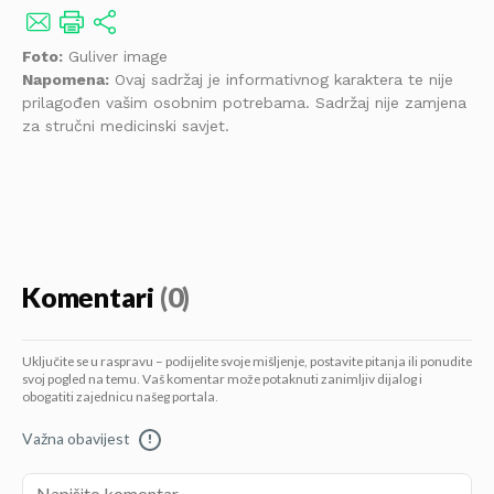
Foto:
Guliver image
Napomena:
Ovaj sadržaj je informativnog karaktera te nije
prilagođen vašim osobnim potrebama. Sadržaj nije zamjena
za stručni medicinski savjet.
Komentari
(0)
Uključite se u raspravu – podijelite svoje mišljenje, postavite pitanja ili ponudite
svoj pogled na temu. Vaš komentar može potaknuti zanimljiv dijalog i
obogatiti zajednicu našeg portala.
Važna obavijest
!