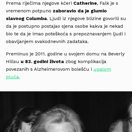
Prema riječima njegove kćeri
Catherine
, Falk je s
vremenom potpuno
zaboravio da je glumio
slavnog Columba
. Ljudi iz njegove blizine govorili su
da je postupno postajao sjena osobe kakva je nekad
bio te da je imao poteškoća s prepoznavanjem ljudi i
obavljanjem svakodnevnih zadataka.
Preminuo je 2011. godine u svojem domu na Beverly
Hillsu
u 83. godini života
zbog komplikacija
povezanih s Alzheimerovom bolešću i
upalom
pluća
.