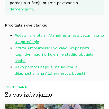
pomogla rušenju stigme povezane s
demencijom
.
Pročitajte i ove članke:
Početni simptomi Alzheimera nisu vezani samo
uz pamćenje
7 faza Alzheimera: Evo kako prepoznati
kognitivni pad i u kojem je stadiju oboljela
osoba
Kako pomoći najbližima kojima je
dijagnosticirana Alzheimerova bolest?
TEKST DANA
Za vas izdvajamo