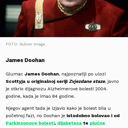
FOTO: Guliver image
James Doohan
Glumac
James Doohan
, najpoznatiji po ulozi
Scottyja u originalnoj seriji
Zvjezdane staze
, javno
je otkrio dijagnozu Alzheimerove bolesti 2004.
godine, kada je imao 84 godine.
Njegov agent tada je izjavio kako je bolest bila u
početnoj fazi, no Doohan je
istodobno bolovao i od
Parkinsonove bolesti
,
dijabetesa
te
plućne