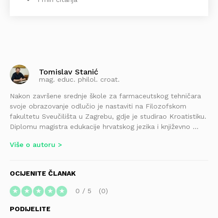
Tomislav Stanić
mag. educ. philol. croat.
Nakon završene srednje škole za farmaceutskog tehničara
svoje obrazovanje odlučio je nastaviti na Filozofskom
fakultetu Sveučilišta u Zagrebu, gdje je studirao Kroatistiku.
Diplomu magistra edukacije hrvatskog jezika i književno ...
Više o autoru
OCIJENITE ČLANAK
0
/
5
0
★
★
★
★
★
PODIJELITE