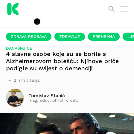
ZDRAVA PROBAVA
ZDRAVLJE
PREHRANA
LJ
JEDAN OD NAJVEĆIH ZDRAVSTVENIH IZAZOVA
DANAŠNJICE
4 slavne osobe koje su se borile s
Alzheimerovom bolešću: Njihove priče
podigle su svijest o demenciji
2 min čitanja
Tomislav Stanić
mag. educ. philol. croat.