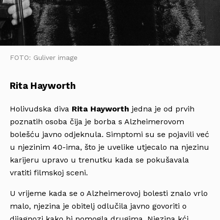
FOTO: Guliver image
Rita Hayworth
Holivudska diva
Rita Hayworth
jedna je od prvih
poznatih osoba čija je borba s Alzheimerovom
bolešću javno odjeknula. Simptomi su se pojavili već
u njezinim 40-ima, što je uvelike utjecalo na njezinu
karijeru upravo u trenutku kada se pokušavala
vratiti filmskoj sceni.
U vrijeme kada se o Alzheimerovoj bolesti znalo vrlo
malo, njezina je obitelj odlučila javno govoriti o
dijagnozi kako bi pomogla drugima. Njezina kći