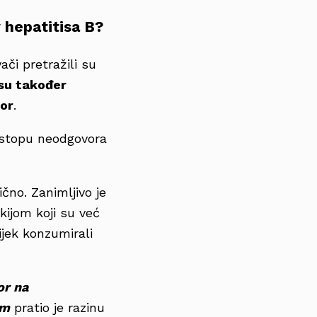
v hepatitisa B?
vači pretražili su
 su također
vor
.
u stopu neodgovora
čno. Zanimljivo je
akijom koji su već
vijek konzumirali
or na
om
pratio je razinu