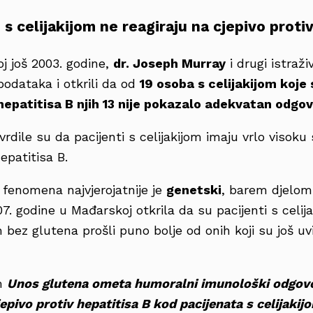
 s celijakijom ne reagiraju na cjepivo proti
oj još 2003. godine,
dr. Joseph Murray
i drugi istraži
odataka i otkrili da od
19 osoba s celijakijom koje
 hepatitisa B njih 13 nije pokazalo adekvatan odgo
rdile su da pacijenti s celijakijom imaju vrlo visok
epatitisa B.
 fenomena najvjerojatnije je
genetski
, barem djelomi
07. godine u Mađarskoj otkrila da su pacijenti s celij
om bez glutena prošli puno bolje od onih koji su još u
m
Unos glutena ometa humoralni imunološki odgov
pivo protiv hepatitisa B kod pacijenata s celijakij