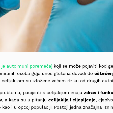
je autoimuni poremećaj
koji se može pojaviti kod g
oniranih osoba gdje unos glutena dovodi do
oštećen
celijakijom su izložene većem riziku od drugih auto
roblema, pacijenti s celijakijom imaju
zdrav i funk
v
, a kada su u pitanju
celijakija i cijepljenje
, cjepiv
 kao i u općoj populaciji. Postoji jedna značajna izni