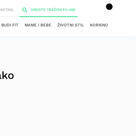
RKETING
BUDI FIT
MAME I BEBE
ŽIVOTNI STIL
KORISNO
ako