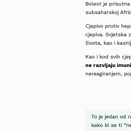
Bolest je prisutna
subsaharskoj Africi 
Cjepivo protiv hep
cjepiva. Svjetska 
života, kao i kasn
Kao i kod svih cje
ne razvijaju imun
nereagiranjem, p
To je jedan od r
kako bi se ti “n