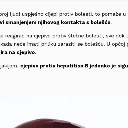
roj ljudi uspješno cijepi protiv bolesti, to pomaže u
jivi smanjenjem njihovog kontakta s bolešću
.
je reagirao na cjepivo protiv štetne bolesti, sve dok 
nikada neće imati priliku zaraziti se bolešću. U općoj
gira na cjepivo
.
ijakijom,
cjepivo protiv hepatitisa B jednako je sigu
.