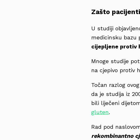
Zašto pacijenti
U studiji objavljen
medicinsku bazu p
cijepljene protiv
Mnoge studije potv
na cjepivo protiv h
Točan razlog ovog
da je studija iz 20
bili liječeni dijet
gluten
.
Rad pod naslovo
rekombinantno cje