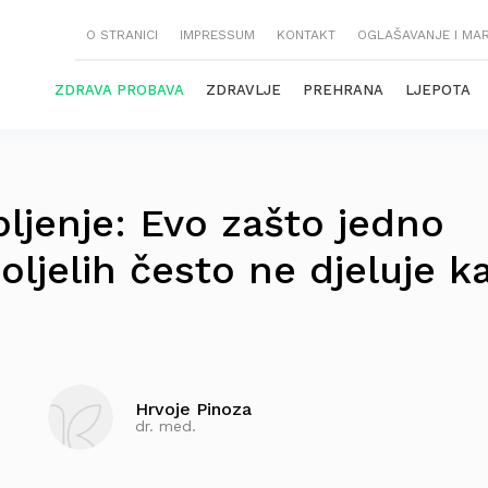
O STRANICI
IMPRESSUM
KONTAKT
OGLAŠAVANJE I MA
ZDRAVA PROBAVA
ZDRAVLJE
PREHRANA
LJEPOTA
jepljenje: Evo zašto jedno
oljelih često ne djeluje k
Hrvoje Pinoza
dr. med.