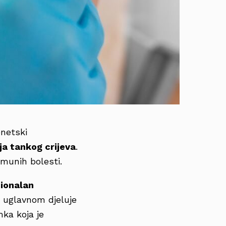
enetski
ja tankog crijeva
.
imunih bolesti.
cionalan
o uglavnom djeluje
mka koja je