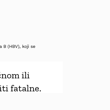
a B (HBV), koji se
čnom ili
ti fatalne.