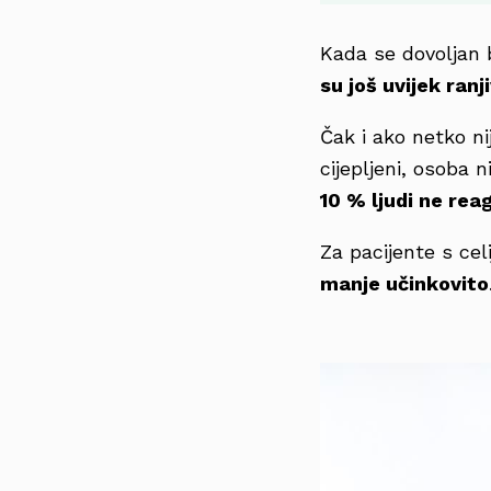
Kada se dovoljan b
su još uvijek ran
Čak i ako netko ni
cijepljeni, osoba 
10 % ljudi ne rea
Za pacijente s cel
manje učinkovito