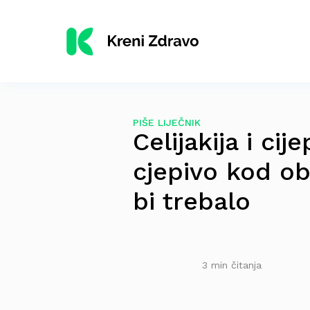
PIŠE LIJEČNIK
Celijakija i ci
cjepivo kod ob
bi trebalo
3 min čitanja