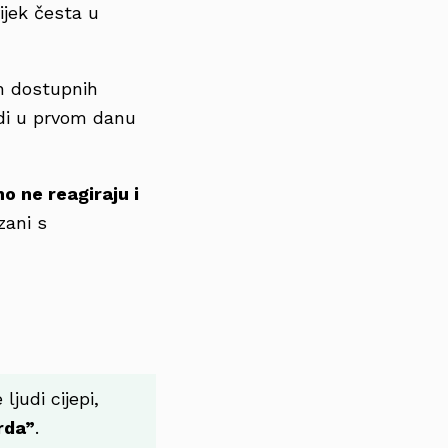
ijek česta u
ih dostupnih
adi u prvom danu
o ne reagiraju i
zani s
ljudi cijepi,
rda”
.