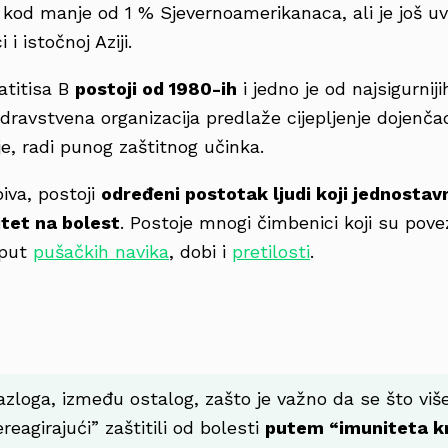
 kod manje od 1 % Sjevernoamerikanaca, ali je još uv
i istočnoj Aziji.
atitisa B
postoji od 1980-ih
i jedno je od najsigurnij
zdravstvena organizacija predlaže cijepljenje dojenč
ije, radi punog zaštitnog učinka.
piva, postoji
određeni postotak ljudi koji jednostavn
itet na bolest
. Postoje mnogi čimbenici koji su pove
oput
pušačkih navika
, dobi i
pretilosti
.
azloga, između ostalog, zašto je važno da se što više 
ereagirajući” zaštitili od bolesti
putem “imuniteta k