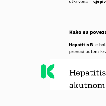
otkrivena –
cjepiv
Kako su povezan
Hepatitis B
je bol
prenosi putem krvi
Hepatitis
akutnom o