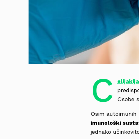
C
elijak
ija
predisp
Osobe s 
Osim autoimunih p
imunološki susta
jednako učinkovito