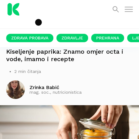
ZDRAVA PROBAVA
ZDRAVLJE
PREHRANA
LJ
KAO IZ BAKINE KUHINJE
Kiseljenje paprika: Znamo omjer octa i
vode, imamo i recepte
2 min čitanja
Zrinka Babić
mag. soc., nutricionistica