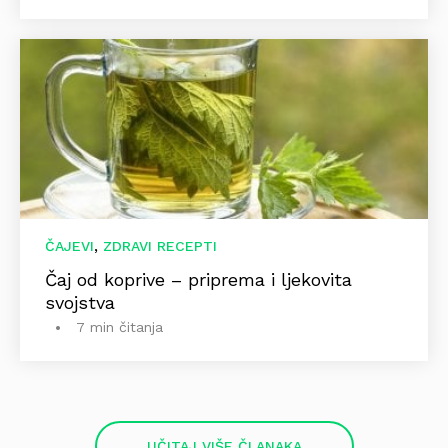
,
ČAJEVI
ZDRAVI RECEPTI
Čaj od koprive – priprema i ljekovita
svojstva
7 min čitanja
UČITAJ VIŠE ČLANAKA