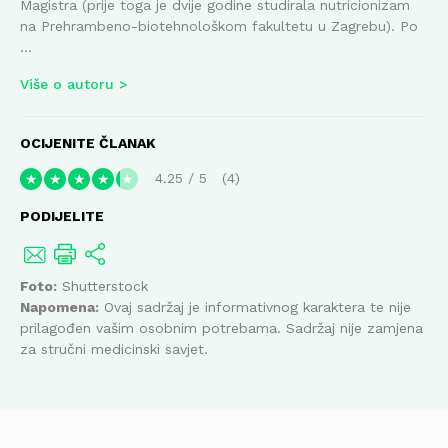
Magistra (prije toga je dvije godine studirala nutricionizam
na Prehrambeno-biotehnološkom fakultetu u Zagrebu). Po
...
Više o autoru
OCIJENITE ČLANAK
4.25
/
5
4
★
★
★
★
★
PODIJELITE
Foto:
Shutterstock
Napomena:
Ovaj sadržaj je informativnog karaktera te nije
prilagođen vašim osobnim potrebama. Sadržaj nije zamjena
za stručni medicinski savjet.