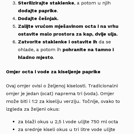
Sterilizirajte staklenke
, a potom u njih
dodajte paprike
.
Dodajte češnjak.
Zalijte vrućom mješavinom octa i na vrhu
ostavite malo prostora za kap, dvije ulja.
Zatvorite staklenke i ostavite ih
da se
ohlade, a potom ih
pohranite na tamno i
hladno mjesto
.
Omjer octa i vode za kiseljenje paprike
Ovaj omjer ovisi o željenoj kiselosti. Tradicionalni
omjer je jedan (ocat) naprema tri (voda). Omjer
može biti i 1:2 za kiseliju verziju. Točnije, ovako to
izgleda za željeni okus:
za blaži okus u 2,5 l vode ulijte 750 ml octa
za srednje kiseli okus u tri litre vode ulijte