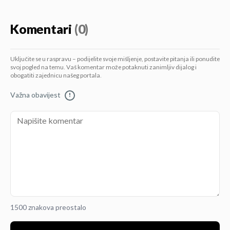
Komentari
(0)
Uključite se u raspravu – podijelite svoje mišljenje, postavite pitanja ili ponudite
svoj pogled na temu. Vaš komentar može potaknuti zanimljiv dijalog i
obogatiti zajednicu našeg portala.
Važna obavijest
!
1500 znakova preostalo