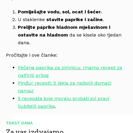
Pomiješajte
vodu, sol, ocat i šećer.
U staklenke
stavite paprike i začine
.
Prelijte paprike hladnom mješavinom i
ostavite na hladnom
da se kisele oko tjedan
dana.
Pročitajte i ove članke:
Pečena paprika za zimnicu: Imamo recept za
najfiniji prilog
Pinđur recepti: 5 ideja za najbolji domaći
namaz
5 recepata koje moraju probati svi pravi
ljubitelji paprika
.
TEKST DANA
Za vas izdvajamo