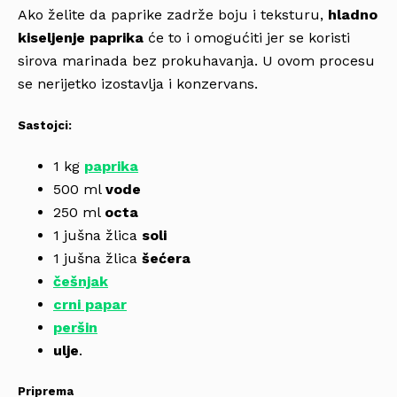
Ako želite da paprike zadrže boju i teksturu,
hladno
kiseljenje paprika
će to i omogućiti jer se koristi
sirova marinada bez prokuhavanja. U ovom procesu
se nerijetko izostavlja i konzervans.
Sastojci:
1 kg
paprika
500 ml
vode
250 ml
octa
1 jušna žlica
soli
1 jušna žlica
šećera
češnjak
crni papar
peršin
ulje
.
Priprema