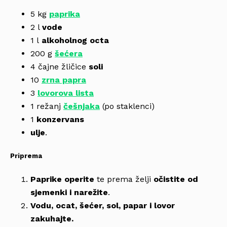
5 kg
paprika
2 l
vode
1 l
alkoholnog octa
200 g
šećera
4 čajne žličice
soli
10
zrna p
apra
3
lovorova lista
1 režanj
češnjaka
(po staklenci)
1
konzervans
ulje
.
Priprema
Paprike operite
te prema želji
očistite od
sjemenki i narežite
.
Vodu, ocat, šećer, sol, papar i lovor
zakuhajte.