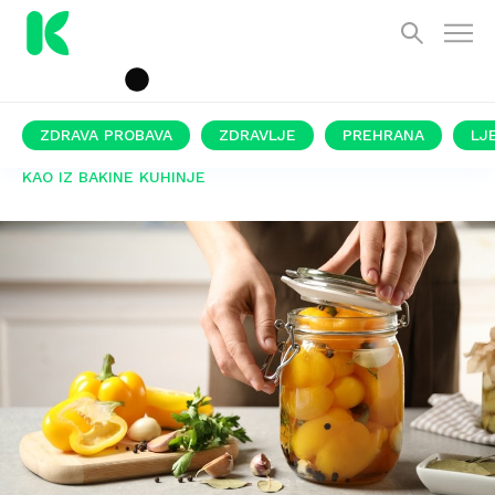
ZDRAVA PROBAVA
ZDRAVLJE
PREHRANA
LJ
KAO IZ BAKINE KUHINJE