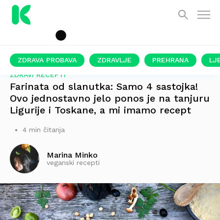
ZDRAVA PROBAVA
ZDRAVLJE
PREHRANA
LJ
ZDRAVI RECEPTI
Farinata od slanutka: Samo 4 sastojka!
Ovo jednostavno jelo ponos je na tanjuru
Ligurije i Toskane, a mi imamo recept
4 min čitanja
Marina Minko
veganski recepti