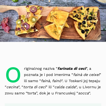
O
riginalnog naziva “
farinata di ceci
“, a
poznata je i pod imenima “
fainà de ceixei
”
ili samo “
fainà, fainò
“. U Toskani joj tepaju
“
cecina
“, “
torta di ceci
” ili “
calda calda
“, u Livornu je
zovu samo “torta”, dok je u Francuskoj “
socca
“.