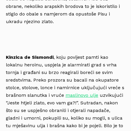
obrane, nekoliko arapskih brodova to je iskoristilo i
stiglo do obale s namjerom da opustoše Pisu i
ukradu njezino zlato.
Kinzica de Sismondi
, koju povijest pamti kao
lokalnu heroinu, uspjela je alarmirati grad s vrha
tornja i građani su brzo reagirali boreći se svim
sredstvima. Preko prozora su bacali na okupatore
stolce, stolove, lonce i namirnice uključujući vreće s
brašnom slanutka i vruće
maslinovo ulje
uzvikujući
“Jeste htjeli zlato, evo vam ga?!”. Sutradan, nakon
što su se uspješno obranili i otjerali napadače,
gladni i umorni, pokupili su, koliko su mogli, s ulica
tu mješavinu ulja i brašna kako bi je pojeli. Bilo je to