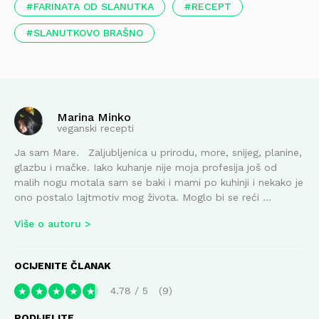
FARINATA OD SLANUTKA
RECEPT
SLANUTKOVO BRAŠNO
Marina Minko
veganski recepti
Ja sam Mare. Zaljubljenica u prirodu, more, snijeg, planine,
glazbu i mačke. Iako kuhanje nije moja profesija još od
malih nogu motala sam se baki i mami po kuhinji i nekako je
ono postalo lajtmotiv mog života. Moglo bi se reći ...
Više o autoru
OCIJENITE ČLANAK
4.78
/
5
9
★
★
★
★
★
PODIJELITE