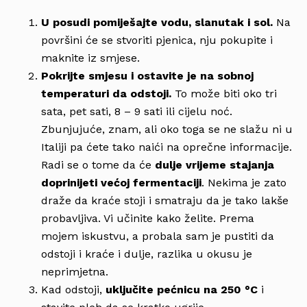
U posudi pomiješajte vodu, slanutak i sol.
Na
površini će se stvoriti pjenica, nju pokupite i
maknite iz smjese.
Pokrijte smjesu i ostavite je na sobnoj
temperaturi da odstoji.
To može biti oko tri
sata, pet sati, 8 – 9 sati ili cijelu noć.
Zbunjujuće, znam, ali oko toga se ne slažu ni u
Italiji pa ćete tako naići na oprečne informacije.
Radi se o tome da će
dulje vrijeme stajanja
doprinijeti većoj fermentaciji
. Nekima je zato
draže da kraće stoji i smatraju da je tako lakše
probavljiva. Vi učinite kako želite. Prema
mojem iskustvu, a probala sam je pustiti da
odstoji i kraće i dulje, razlika u okusu je
neprimjetna.
Kad odstoji,
uključite pećnicu na 250 °C
i