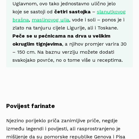
Uglavnom, ovo tako jednostavno ulično jelo
koje se sastoji od
četiri sastojka
–
slanutkovog
brašna
,
maslinovog ulja
, vode i soli – ponos je i
zlato na tanjuru cijele Ligurije, ali i Toskane.
Peče se u pećnicama na drva u velikim
okruglim tignjevima
, a njihov promjer varira 30
– 150 cm. Na baznu verziju možete dodati
svakojako povrće, no o tome više u receptima.
Povijest farinate
Njezino porijeklo priča zanimljive priče, negdje
između legendi i povijesti, ali rasprostranjeno je
mišljenje da su pomorske republike Genova i Pisa