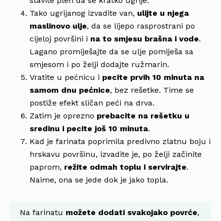
stavite pleh da se kratko ugrije.
Tako ugrijanog izvadite van,
ulijte u njega
maslinovo ulje
, da se lijepo rasprostrani po
cijeloj površini i
na to smjesu brašna i vode
.
Lagano promiješajte da se ulje pomiješa sa
smjesom i po želji dodajte ružmarin.
Vratite u pećnicu i
pecite prvih 10 minuta na
samom dnu pećnice
, bez rešetke. Time se
postiže efekt sličan peći na drva.
Zatim je oprezno
prebacite na rešetku u
sredinu i pecite još 10 minuta
.
Kad je farinata poprimila predivno zlatnu boju i
hrskavu površinu, izvadite je, po želji začinite
paprom,
režite odmah toplu i servirajte
.
Naime, ona se jede dok je jako topla.
Na farinatu
možete dodati svakojako povrće
,