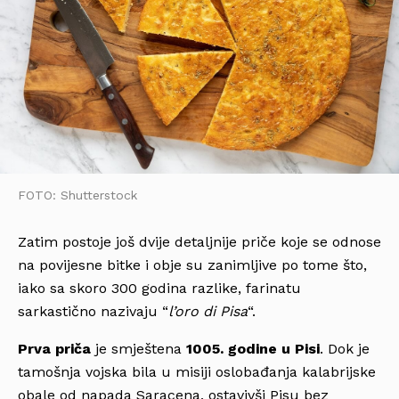
FOTO: Shutterstock
Zatim postoje još dvije detaljnije priče koje se odnose
na povijesne bitke i obje su zanimljive po tome što,
iako sa skoro 300 godina razlike, farinatu
sarkastično nazivaju “
l’oro di Pisa
“.
Prva priča
je smještena
1005. godine u Pisi
. Dok je
tamošnja vojska bila u misiji oslobađanja kalabrijske
obale od napada Saracena, ostavivši Pisu bez