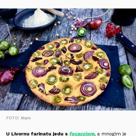
FOTO: Mare
U Livornu farinatu jedu s
focacciom
, a mnogim je