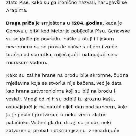
zlato Pise, kako su ga ironično nazvali, narugavši se
Arapima.
Druga priča
je smještena u
1284. godinu
, kada je
Genova u bitki kod Melorije pobijedila Pisu. Genovske
su se galije po povratku našle u oluji i tijekom
nevremena su se prosule bačve s uljem i vreće
brašna od slanutka, miješajući i natapajući se s
morskom vodom.
Kako su zalihe hrane na brodu bile skromne, čudna
mješavina koja se stvorila nije bačena, već je data
kao hrana zatvorenicima koji su bili na brodu i
veslali. Mnogi od njih su odbili tu groznu kašu,
ostavljajući je na palubi cijeli dan pod suncem, koje
ju je peklo i pretvaralo u neku vrstu zlatne
palačinke. Vođeni glađu, drugi su je dan neki
zatvorenici probali i otkrili njezinu iznenađujuće