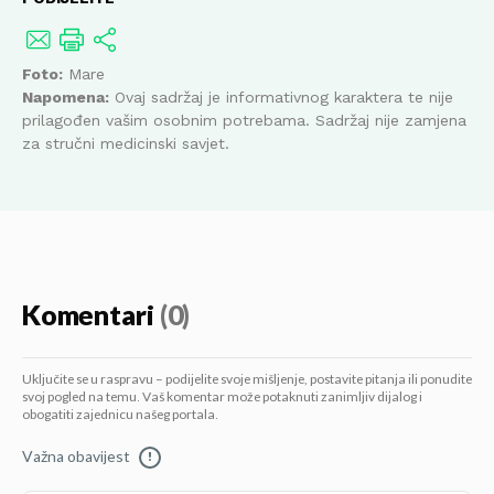
Foto:
Mare
Napomena:
Ovaj sadržaj je informativnog karaktera te nije
prilagođen vašim osobnim potrebama. Sadržaj nije zamjena
za stručni medicinski savjet.
Komentari
(0)
Uključite se u raspravu – podijelite svoje mišljenje, postavite pitanja ili ponudite
svoj pogled na temu. Vaš komentar može potaknuti zanimljiv dijalog i
obogatiti zajednicu našeg portala.
Važna obavijest
!