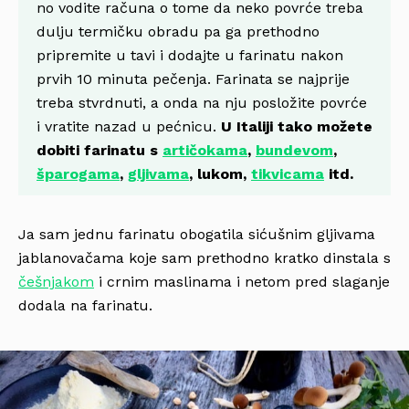
no vodite računa o tome da neko povrće treba
dulju termičku obradu pa ga prethodno
pripremite u tavi i dodajte u farinatu nakon
prvih 10 minuta pečenja. Farinata se najprije
treba stvrdnuti, a onda na nju posložite povrće
i vratite nazad u pećnicu.
U Italiji tako možete
dobiti farinatu s
artičokama
,
bundevom
,
šparogama
,
gljivama
, lukom,
tikvicama
itd.
Ja sam jednu farinatu obogatila sićušnim gljivama
jablanovačama koje sam prethodno kratko dinstala s
češnjakom
i crnim maslinama i netom pred slaganje
dodala na farinatu.