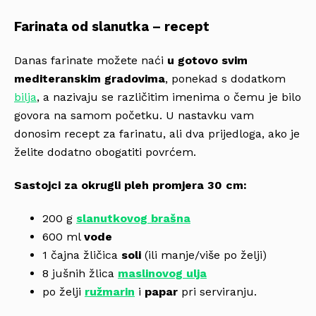
Farinata od slanutka – recept
Danas farinate možete naći
u gotovo svim
mediteranskim gradovima
, ponekad s dodatkom
bilja
, a nazivaju se različitim imenima o čemu je bilo
govora na samom početku. U nastavku vam
donosim recept za farinatu, ali dva prijedloga, ako je
želite dodatno obogatiti povrćem.
Sastojci za okrugli pleh promjera 30 cm:
200 g
slanutkovog brašna
600 ml
vode
1 čajna žličica
soli
(ili manje/više po želji)
8 jušnih žlica
maslinovog ulja
po želji
ružmarin
i
papar
pri serviranju.