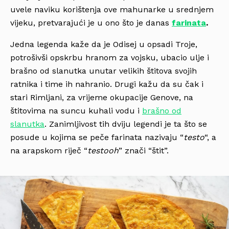
uvele naviku korištenja ove mahunarke u srednjem
vijeku, pretvarajući je u ono što je danas
farinata
.
Jedna legenda kaže da je Odisej u opsadi Troje,
potrošivši opskrbu hranom za vojsku, ubacio ulje i
brašno od slanutka unutar velikih štitova svojih
ratnika i time ih nahranio. Drugi kažu da su čak i
stari Rimljani, za vrijeme okupacije Genove, na
štitovima na suncu kuhali vodu i
brašno od
slanutka
. Zanimljivost tih dviju legendi je ta što se
posude u kojima se peče farinata nazivaju “
testo
“, a
na arapskom riječ “
testooh
” znači “štit”.