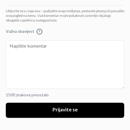
Uključite se u raspravu – podijelite svoje mišljenje, postavite pitanja ili ponudite
svoj pogled na temu. Vaš komentar može potaknuti zanimljiv dijalog i
obogatiti zajednicu našeg portala.
Važna obavijest
!
1500 znakova preostalo
Prijavite se