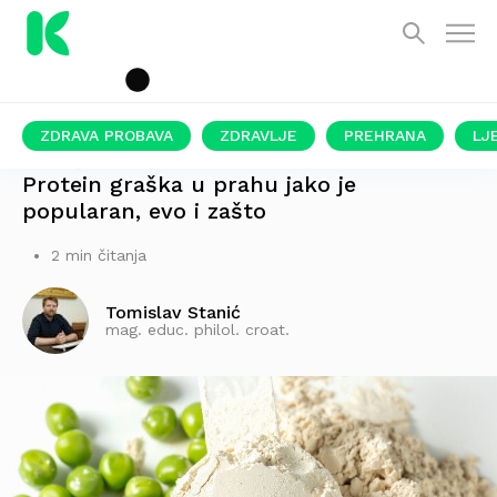
ZDRAVA PROBAVA
ZDRAVLJE
PREHRANA
LJ
UKLJUČITE GA U SVOJU DNEVNU RUTINU!
Protein graška u prahu jako je
popularan, evo i zašto
2 min čitanja
Tomislav Stanić
mag. educ. philol. croat.