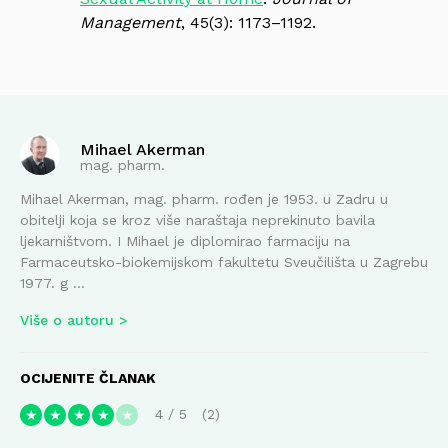
Management
, 45(3): 1173–1192.
Mihael Akerman
mag. pharm.
Mihael Akerman, mag. pharm. rođen je 1953. u Zadru u
obitelji koja se kroz više naraštaja neprekinuto bavila
ljekarništvom. I Mihael je diplomirao farmaciju na
Farmaceutsko-biokemijskom fakultetu Sveučilišta u Zagrebu
1977. g ...
Više o autoru
OCIJENITE ČLANAK
4
/
5
2
★
★
★
★
★