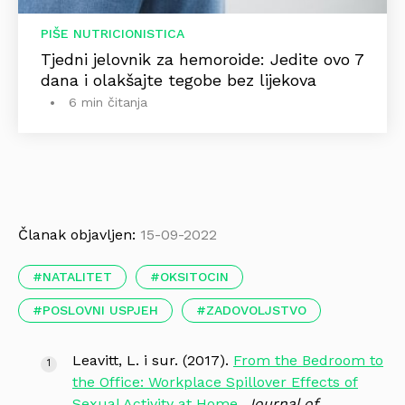
PIŠE NUTRICIONISTICA
Tjedni jelovnik za hemoroide: Jedite ovo 7
dana i olakšajte tegobe bez lijekova
6 min čitanja
Članak objavljen:
15-09-2022
NATALITET
OKSITOCIN
POSLOVNI USPJEH
ZADOVOLJSTVO
Leavitt, L. i sur. (2017).
From the Bedroom to
the Office: Workplace Spillover Effects of
Sexual Activity at Home
.
Journal of