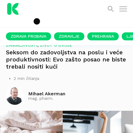
ZDRAVA PROBAVA
ZDRAVLJE
PREHRANA
LJ
,
ZANIMLJIVOSTI
ŽIVOT U DVOJE
Seksom do zadovoljstva na poslu i veće
produktivnosti: Evo zašto posao ne biste
trebali nositi kući
2 min čitanja
Mihael Akerman
mag. pharm.