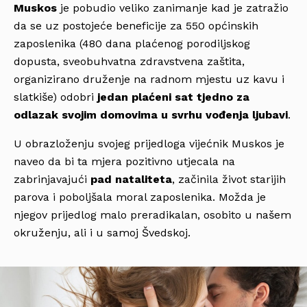
Muskos
je pobudio veliko zanimanje kad je zatražio
da se uz postojeće beneficije za 550 općinskih
zaposlenika (480 dana plaćenog porodiljskog
dopusta, sveobuhvatna zdravstvena zaštita,
organizirano druženje na radnom mjestu uz kavu i
slatkiše) odobri
jedan plaćeni sat tjedno za
odlazak svojim domovima u svrhu vođenja ljubavi
.
U obrazloženju svojeg prijedloga vijećnik Muskos je
naveo da bi ta mjera pozitivno utjecala na
zabrinjavajući
pad nataliteta
, začinila život starijih
parova i poboljšala moral zaposlenika. Možda je
njegov prijedlog malo preradikalan, osobito u našem
okruženju, ali i u samoj Švedskoj.