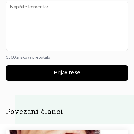
1500 znakova preostalo
Prijavite se
Povezani članci: