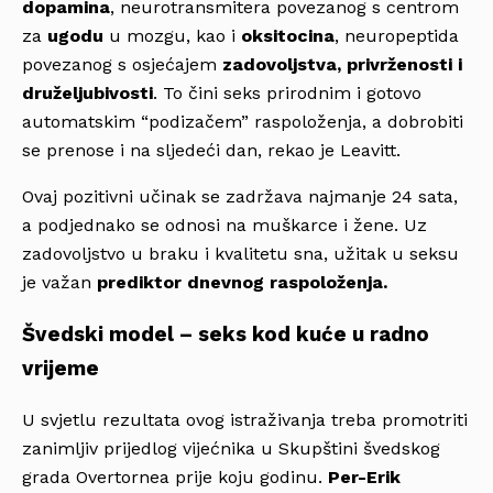
dopamina
, neurotransmitera povezanog s centrom
za
ugodu
u mozgu, kao i
oksitocina
, neuropeptida
povezanog s osjećajem
zadovoljstva, privrženosti i
druželjubivosti
. To čini seks prirodnim i gotovo
automatskim “podizačem” raspoloženja, a dobrobiti
se prenose i na sljedeći dan, rekao je Leavitt.
Ovaj pozitivni učinak se zadržava najmanje 24 sata,
a podjednako se odnosi na muškarce i žene. Uz
zadovoljstvo u braku i kvalitetu sna, užitak u seksu
je važan
prediktor dnevnog raspoloženja.
Švedski model – seks kod kuće u radno
vrijeme
U svjetlu rezultata ovog istraživanja treba promotriti
zanimljiv prijedlog vijećnika u Skupštini švedskog
grada Overtornea prije koju godinu.
Per-Erik