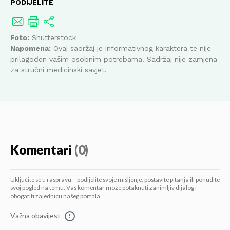
PODIJELITE
Foto:
Shutterstock
Napomena:
Ovaj sadržaj je informativnog karaktera te nije
prilagođen vašim osobnim potrebama. Sadržaj nije zamjena
za stručni medicinski savjet.
Komentari
(0)
Uključite se u raspravu – podijelite svoje mišljenje, postavite pitanja ili ponudite
svoj pogled na temu. Vaš komentar može potaknuti zanimljiv dijalog i
obogatiti zajednicu našeg portala.
Važna obavijest
!