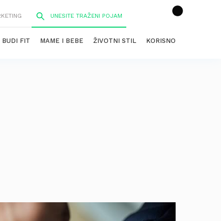
RKETING
BUDI FIT
MAME I BEBE
ŽIVOTNI STIL
KORISNO