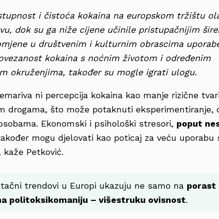
tupnost i čistoća kokaina na europskom tržištu ola
u, dok su ga niže cijene učinile pristupačnijim šir
romjene u društvenim i kulturnim obrascima uporab
povezanost kokaina s noćnim životom i određenim
im okruženjima, također su mogle igrati ulogu.
emariva ni percepcija kokaina kao manje rizične tvar
gim drogama, što može potaknuti eksperimentiranje,
sobama. Ekonomski i psihološki stresori,
poput nes
također mogu djelovati kao poticaj za veću uporabu
, kaže Petković.
utačni trendovi u Europi ukazuju ne samo na
porast
na politoksikomaniju – višestruku ovisnost
.