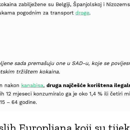
okaina zabilježene su Belgiji, Španjolskoj i Nizozems
 lukama pogodnim za transport
droge
.
ljene sada premašuju one u SAD-u, koje se povijes
etskim tržištem kokaina.
in nakon
kanabisa
,
druga najčešće korištena ilegal
ih 12 mjeseci konzumiralo ga je oko 1,4 % ili četiri mi
15 – 64 godine.
slih Europljana koji su tije