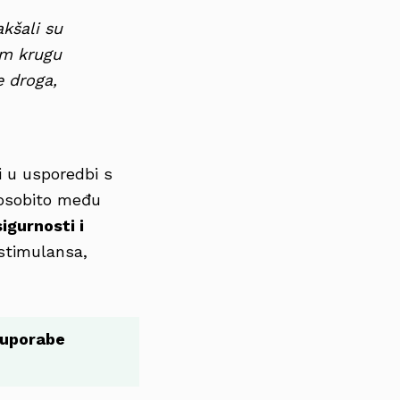
kšali su
em krugu
e droga,
i u usporedbi s
 osobito među
igurnosti i
 stimulansa,
 uporabe