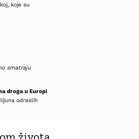
koj, koje su
no smatraju
na droga u Europi
lijuna odraslih
kom života