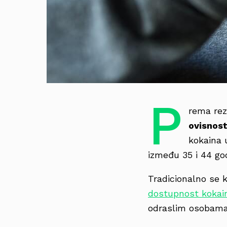
P
rema rez
ovisnost
kokaina 
između 35 i 44 god
Tradicionalno se 
dostupnost kokai
odraslim osobama