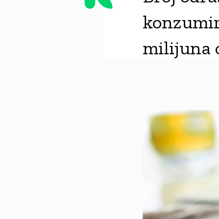
konzumira
milijuna 