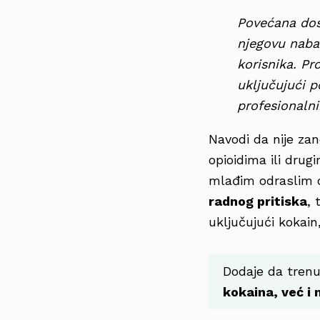
Povećana dos
njegovu nabav
korisnika. P
uključujući 
profesionaln
Navodi da nije zan
opioidima ili dru
mlađim odraslim o
radnog pritiska
, 
uključujući kokain
Dodaje da tren
kokaina, već i 