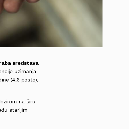
raba sredstava
encije uzimanja
ne (4,6 posto),
 obzirom na širu
đu starijim