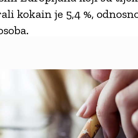
li kokain je 5,4 %, odnosno 
osoba.