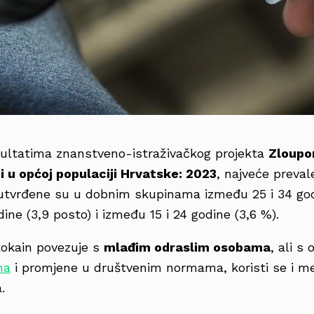
ultatima znanstveno-istraživačkog projekta
Zloupo
i u općoj populaciji Hrvatske: 2023
, najveće preval
utvrđene su u dobnim skupinama između 25 i 34 godi
ine (3,9 posto) i između 15 i 24 godine (3,6 %).
kokain povezuje s
mlađim odraslim osobama
, ali s
na
i promjene u društvenim normama, koristi se i me
.