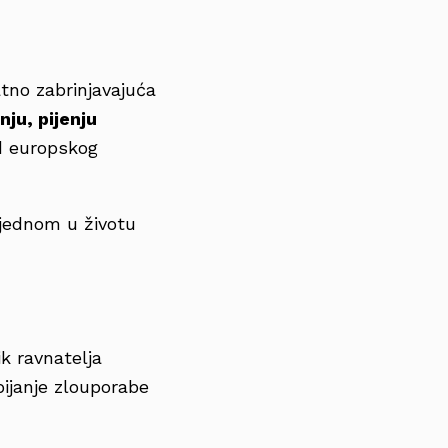
tno zabrinjavajuća
ju, pijenju
d europskog
 jednom u životu
k ravnatelja
ijanje zlouporabe