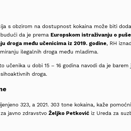
cija s obzirom na dostupnost kokaina može biti doda
 budući da je prema
Europskom istraživanju o pušen
nju droga među učenicima iz 2019. godine
, RH izna
miranju ilegalnih droga među mladima.
o učenika u dobi 15 – 16 godina navodi da je barem
sihoaktivnih droga.
ne
ijenjeno 323, a 2021. 303 tone kokaina, kaže pomoćni
 za javno zdravstvo
Željko Petković
iz Ureda za suzb