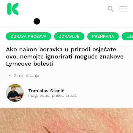
ZDRAVA PROBAVA
ZDRAVLJE
PREHRANA
LJ
ZBOG OVOGA DIJAGNOZA MOŽE KASNITI
Ako nakon boravka u prirodi osjećate
ovo, nemojte ignorirati moguće znakove
Lymeove bolesti
2 min čitanja
Tomislav Stanić
mag. educ. philol. croat.