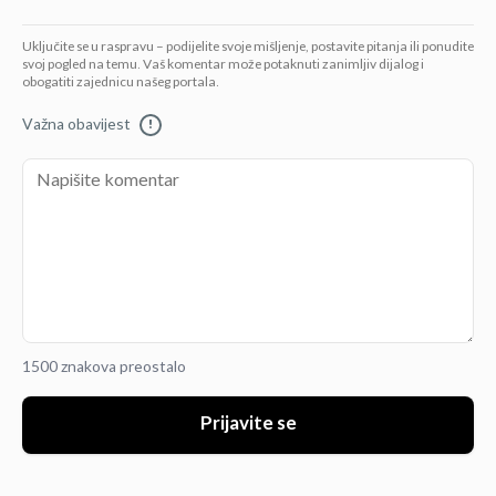
Uključite se u raspravu – podijelite svoje mišljenje, postavite pitanja ili ponudite
svoj pogled na temu. Vaš komentar može potaknuti zanimljiv dijalog i
obogatiti zajednicu našeg portala.
Važna obavijest
!
1500 znakova preostalo
Prijavite se