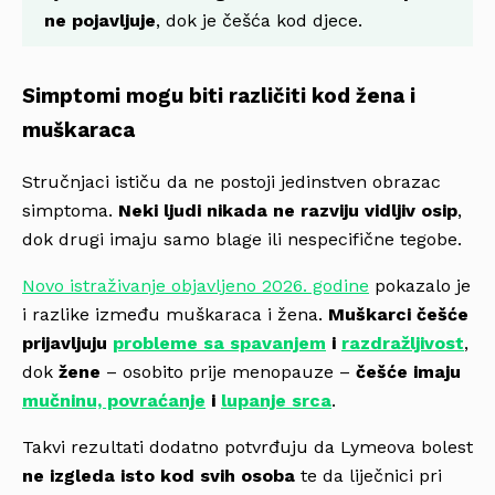
ne pojavljuje
, dok je češća kod djece.
Simptomi mogu biti različiti kod žena i
muškaraca
Stručnjaci ističu da ne postoji jedinstven obrazac
simptoma.
Neki ljudi nikada ne razviju vidljiv osip
,
dok drugi imaju samo blage ili nespecifične tegobe.
Novo istraživanje objavljeno 2026. godine
pokazalo je
i razlike između muškaraca i žena.
Muškarci češće
prijavljuju
probleme sa spavanjem
i
razdražljivost
,
dok
žene
– osobito prije menopauze –
češće imaju
mučninu, povraćanje
i
lupanje srca
.
Takvi rezultati dodatno potvrđuju da Lymeova bolest
ne izgleda isto kod svih osoba
te da liječnici pri