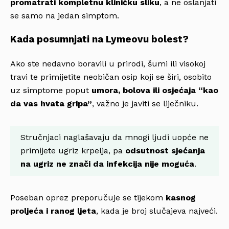
promatrati kompletnu kliničku sliku
, a ne oslanjati
se samo na jedan simptom.
Kada posumnjati na Lymeovu bolest?
Ako ste nedavno boravili u prirodi, šumi ili visokoj
travi te primijetite neobičan osip koji se širi, osobito
uz simptome poput
umora, bolova ili osjećaja “kao
da vas hvata gripa”
, važno je javiti se liječniku.
Stručnjaci naglašavaju da mnogi ljudi uopće ne
primijete ugriz krpelja, pa
odsutnost sjećanja
na ugriz ne znači da infekcija nije moguća
.
Poseban oprez preporučuje se tijekom
kasnog
proljeća i ranog ljeta
, kada je broj slučajeva najveći.