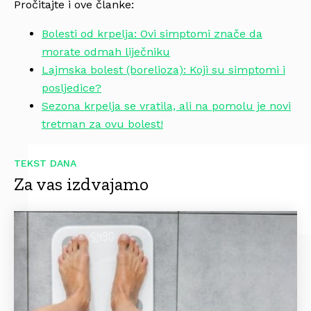
Pročitajte i ove članke:
Bolesti od krpelja: Ovi simptomi znače da
morate odmah liječniku
Lajmska bolest (borelioza): Koji su simptomi i
posljedice?
Sezona krpelja se vratila, ali na pomolu je novi
tretman za ovu bolest!
TEKST DANA
Za vas izdvajamo