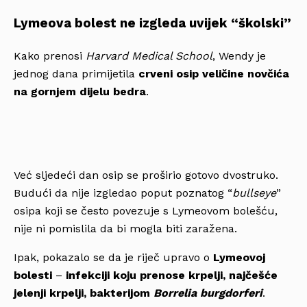
Lymeova bolest ne izgleda uvijek “školski”
Kako prenosi
Harvard Medical School
, Wendy je
jednog dana primijetila
crveni osip veličine novčića
na gornjem dijelu bedra
.
Već sljedeći dan osip se proširio gotovo dvostruko.
Budući da nije izgledao poput poznatog “
bullseye
”
osipa koji se često povezuje s Lymeovom bolešću,
nije ni pomislila da bi mogla biti zaražena.
Ipak, pokazalo se da je riječ upravo o
Lymeovoj
bolesti
–
infekciji koju prenose krpelji, najčešće
jelenji krpelji, bakterijom
Borrelia burgdorferi
.