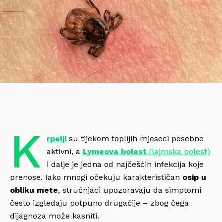
K
rpelji
su tijekom toplijih mjeseci posebno
aktivni, a
Lymeova bolest
(lajmska bolest)
i dalje je jedna od najčešćih infekcija koje
prenose. Iako mnogi očekuju karakterističan
osip u
obliku mete
, stručnjaci upozoravaju da simptomi
često izgledaju potpuno drugačije – zbog čega
dijagnoza može kasniti.