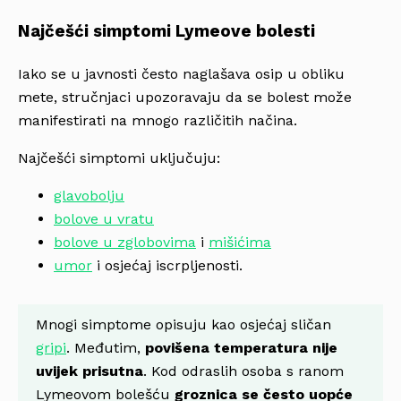
Najčešći simptomi Lymeove bolesti
Iako se u javnosti često naglašava osip u obliku
mete, stručnjaci upozoravaju da se bolest može
manifestirati na mnogo različitih načina.
Najčešći simptomi uključuju:
glavobolju
bolove u vratu
bolove u zglobovima
i
mišićima
umor
i osjećaj iscrpljenosti.
Mnogi simptome opisuju kao osjećaj sličan
gripi
. Međutim,
povišena temperatura nije
uvijek prisutna
. Kod odraslih osoba s ranom
Lymeovom bolešću
groznica se često uopće