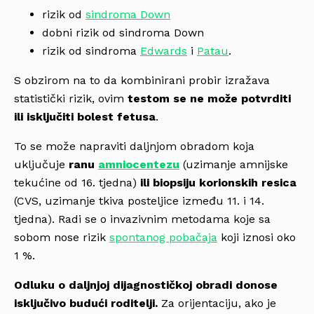
rizik od
sindroma Down
dobni rizik od sindroma Down
rizik od sindroma
Edwards
i
Patau
.
S obzirom na to da kombinirani probir izražava
statistički rizik, ovim
testom se ne može potvrditi
ili isključiti bolest fetusa
.
To se može napraviti daljnjom obradom koja
uključuje
ranu
amniocentezu
(uzimanje amnijske
tekućine od 16. tjedna)
ili biopsiju korionskih resica
(CVS, uzimanje tkiva posteljice između 11. i 14.
tjedna). Radi se o invazivnim metodama koje sa
sobom nose rizik
spontanog pobačaja
koji iznosi oko
1 %.
Odluku o daljnjoj dijagnostičkoj obradi donose
isključivo budući roditelji.
Za orijentaciju, ako je