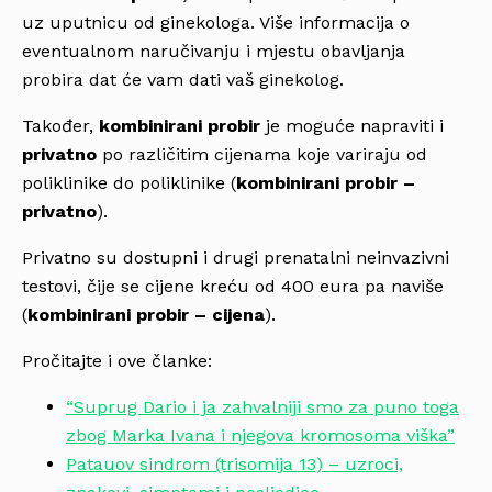
uz uputnicu od ginekologa. Više informacija o
eventualnom naručivanju i mjestu obavljanja
probira dat će vam dati vaš ginekolog.
Također,
kombinirani probir
je moguće napraviti i
privatno
po različitim cijenama koje variraju od
poliklinike do poliklinike (
kombinirani probir –
privatno
).
Privatno su dostupni i drugi prenatalni neinvazivni
testovi, čije se cijene kreću od 400 eura pa naviše
(
kombinirani probir – cijena
).
Pročitajte i ove članke:
“Suprug Dario i ja zahvalniji smo za puno toga
zbog Marka Ivana i njegova kromosoma viška”
Patauov sindrom (trisomija 13) – uzroci,