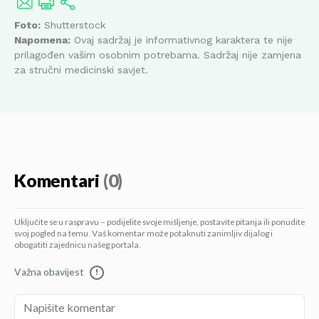
Foto:
Shutterstock
Napomena:
Ovaj sadržaj je informativnog karaktera te nije
prilagođen vašim osobnim potrebama. Sadržaj nije zamjena
za stručni medicinski savjet.
Komentari
(0)
Uključite se u raspravu – podijelite svoje mišljenje, postavite pitanja ili ponudite
svoj pogled na temu. Vaš komentar može potaknuti zanimljiv dijalog i
obogatiti zajednicu našeg portala.
Važna obavijest
!