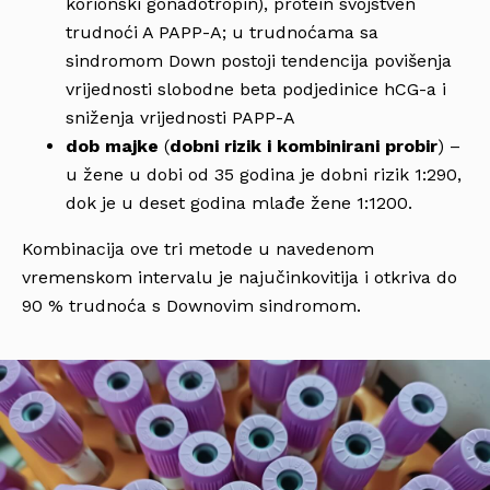
korionski gonadotropin), protein svojstven
trudnoći A PAPP-A; u trudnoćama sa
sindromom Down postoji tendencija povišenja
vrijednosti slobodne beta podjedinice hCG-a i
sniženja vrijednosti PAPP-A
dob majke
(
dobni rizik i kombinirani probir
) –
u žene u dobi od 35 godina je dobni rizik 1:290,
dok je u deset godina mlađe žene 1:1200.
Kombinacija ove tri metode u navedenom
vremenskom intervalu je najučinkovitija i otkriva do
90 % trudnoća s Downovim sindromom.