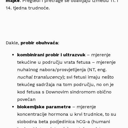
majke
. Pregledi i pretrage se obavljaju između 11. i
14. tjedna trudnoće.
Dakle,
probir obuhvaća
:
kombinirani probir i ultrazvuk
– mjerenje
tekućine u području vrata fetusa – mjerenje
nuhalnog nabora/prosvjetljenja (NT, eng.
nuchal translucency
); svi fetusi imaju nešto
tekućeg sadržaja na tom području, no on je
kod fetusa s Downovim sindromom obično
povećan
biokemijske parametre
– mjerenje
koncentracije hormona u krvi trudnice, to su
slobodna beta podjedinica hCG-a (humani