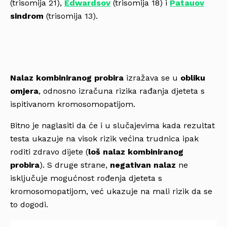
(trisomija 21),
Edwardsov
(trisomija 18) i
Patauov
sindrom
(trisomija 13).
Nalaz kombiniranog probira
izražava se u
obliku
omjera
, odnosno izračuna rizika rađanja djeteta s
ispitivanom kromosomopatijom.
Bitno je naglasiti da će i u slučajevima kada rezultat
testa ukazuje na visok rizik većina trudnica ipak
roditi zdravo dijete (
loš nalaz kombiniranog
probira
). S druge strane,
negativan nalaz
ne
isključuje mogućnost rođenja djeteta s
kromosomopatijom, već ukazuje na mali rizik da se
to dogodi.