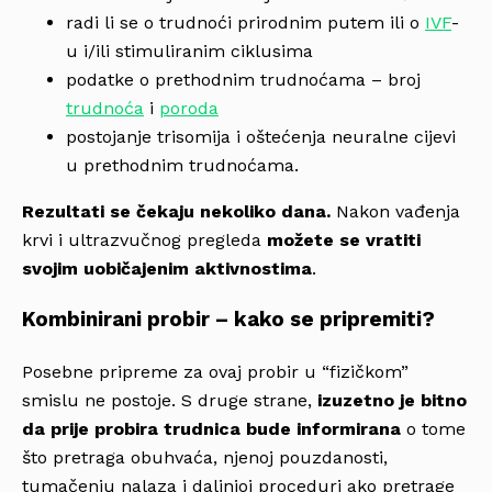
radi li se o trudnoći prirodnim putem ili o
IVF
-
u i/ili stimuliranim ciklusima
podatke o prethodnim trudnoćama – broj
trudnoća
i
poroda
postojanje trisomija i oštećenja neuralne cijevi
u prethodnim trudnoćama.
Rezultati se čekaju nekoliko dana.
Nakon vađenja
krvi i ultrazvučnog pregleda
možete se vratiti
svojim uobičajenim aktivnostima
.
Kombinirani probir – kako se pripremiti?
Posebne pripreme za ovaj probir u “fizičkom”
smislu ne postoje. S druge strane,
izuzetno je bitno
da prije probira trudnica bude informirana
o tome
što pretraga obuhvaća, njenoj pouzdanosti,
tumačenju nalaza i daljnjoj proceduri ako pretrage