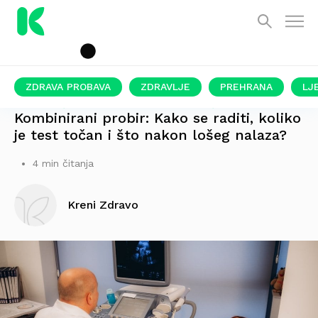
ZDRAVA PROBAVA
ZDRAVLJE
PREHRANA
LJ
PREPORUČUJE SE U PRVOM TROMJESEČJU
Kombinirani probir: Kako se raditi, koliko
je test točan i što nakon lošeg nalaza?
4 min čitanja
Kreni Zdravo