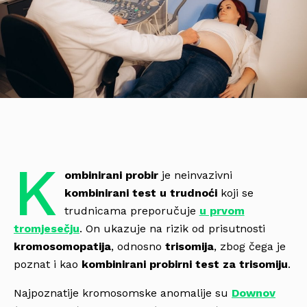
K
ombinirani probir
je neinvazivni
kombinirani test u trudnoći
koji se
trudnicama preporučuje
u prvom
tromjesečju
. On ukazuje na rizik od prisutnosti
kromosomopatija
, odnosno
trisomija
, zbog čega je
poznat i kao
kombinirani probirni test za trisomiju
.
Najpoznatije kromosomske anomalije su
Downov