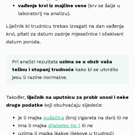
vađenje krvi iz majčine vene
(krv se šalje u
laboratorij na analizu).
Liječnik bi trudnicu trebao izvagati na dan vađenja
krvi, pitati za datum zadnje mjesečnice i očekivani
datum poroda.
Pri analizi rezultata
uzima se u obzir vaša
težinu i stupanj trudnoće
kako bi se utvrdilo
jesu li razine normalne.
Također,
liječnik na uputnicu za probir unosi i neke
druge podatke
koji obuhvaćaju sljedeće:
je li majka
pušačica
(broj cigareta na dan) ili ne
ima li majka
dijabetes tip 1
ili ne
uzima li majka ikakve lijekove u trudnoći