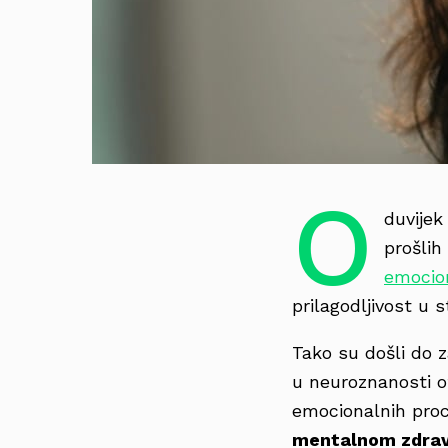
O
duvijek
prošlih
emocion
prilagodljivost u s
Tako su došli do 
u neuroznanosti o
emocionalnih proc
mentalnom zdrav