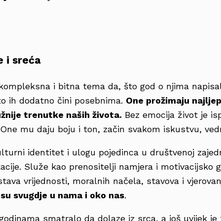
 i sreća
 kompleksna i bitna tema da, što god o njima napisal
što ih dodatno čini posebnima.
One prožimaju najljepš
užnije trenutke naših života.
Bez emocija život je isp
. One mu daju boju i ton, začin svakom iskustvu, vedr
ulturni identitet i ulogu pojedinca u društvenoj zajed
ije. Služe kao prenositelji namjera i motivacijsko g
tava vrijednosti, moralnih načela, stavova i vjerova
su svugdje u nama i oko nas
.
odinama smatralo da dolaze iz srca, a još uvijek je 