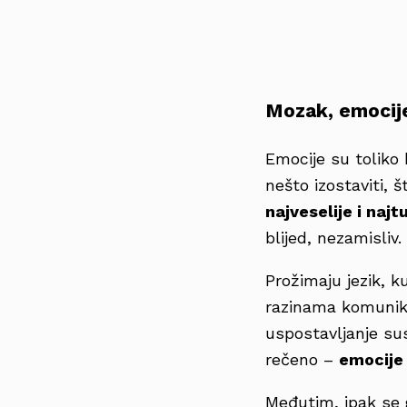
Mozak, emocije
Emocije su toliko
nešto izostaviti, 
najveselije i najt
blijed, nezamisliv
Prožimaju jezik, k
razinama komunikac
uspostavljanje sus
rečeno –
emocije 
Međutim, ipak se g