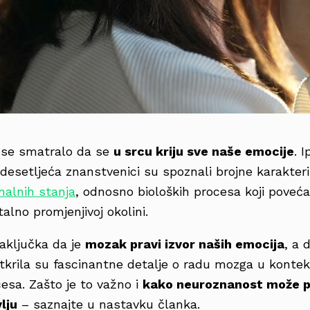
 se smatralo da se
u srcu kriju sve naše emocije
. 
 desetljeća znanstvenici su spoznali brojne karakter
alnih stanja
, odnosno bioloških procesa koji poveć
talno promjenjivoj okolini.
zaključka da je
mozak pravi izvor naših emocija
, a 
tkrila su fascinantne detalje o radu mozga u konte
esa. Zašto je to važno i
kako neuroznanost može 
lju
– saznajte u nastavku članka.