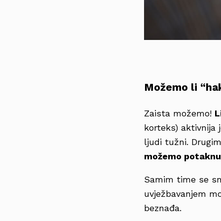
Možemo li “haki
Zaista možemo!
L
korteks) aktivnija
ljudi tužni. Drugi
možemo potaknuti 
Samim time se sm
uvježbavanjem mož
beznađa.