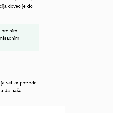
ija doveo je do
 brojnim
 misaonim
 je velika potvrda
ju da naše