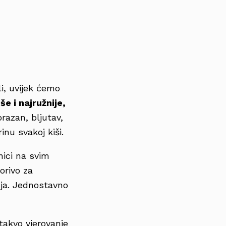
i, uvijek ćemo
e i najružnije,
razan, bljutav,
inu svakoj kiši.
nici na svim
orivo za
nja. Jednostavno
takvo vjerovanje