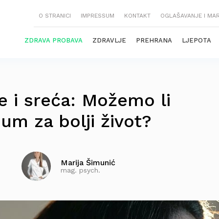
O STRANICI
IMPRESSUM
KONTAKT
OGLAŠAVANJE I MA
ZDRAVA PROBAVA
ZDRAVLJE
PREHRANA
LJEPOTA
e i sreća: Možemo li
 um za bolji život?
Marija Šimunić
mag. psych.