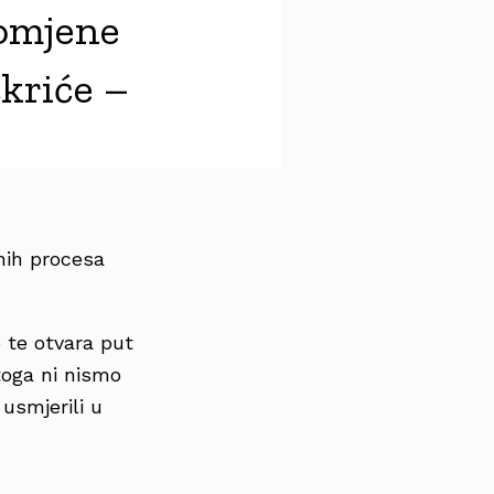
romjene
kriće –
nih procesa
 te otvara put
toga ni nismo
usmjerili u