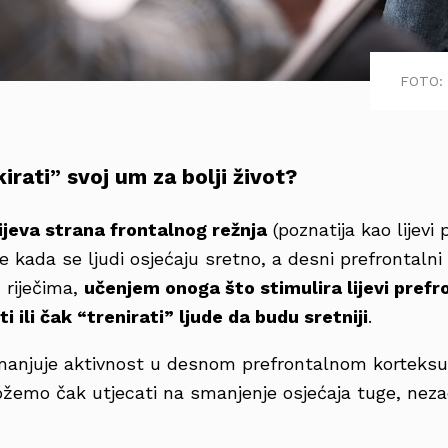
FOTO: 
rati” svoj um za bolji život?
ijeva strana frontalnog režnja
(poznatija kao lijevi 
 je kada se ljudi osjećaju sretno, a desni prefrontaln
m riječima,
učenjem onoga što stimulira lijevi prefr
ili čak “trenirati” ljude da budu sretniji
.
anjuje aktivnost u desnom prefrontalnom korteksu,
emo čak utjecati na smanjenje osjećaja tuge, neza