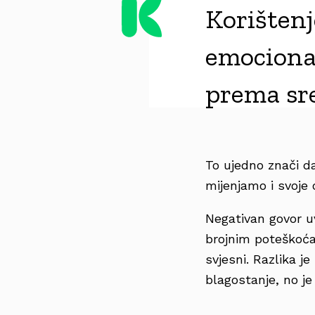
Korištenj
emocional
prema sre
To ujedno znači d
mijenjamo i svoje 
Negativan govor u
brojnim poteškoća
svjesni. Razlika 
blagostanje, no je