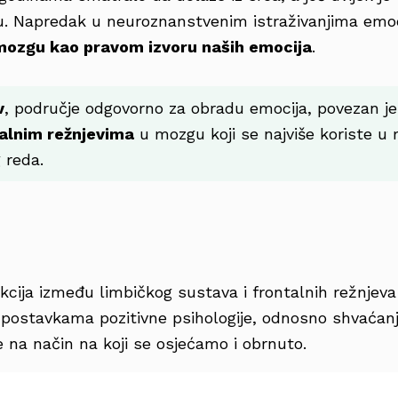
u. Napredak u neuroznanstvenim istraživanjima emoc
mozgu kao pravom izvoru naših emocija
.
v
, područje odgovorno za obradu emocija, povezan je
alnim režnjevima
u mozgu koji se najviše koriste u
 reda.
kcija između limbičkog sustava i frontalnih režnjeva
postavkama pozitivne psihologije, odnosno shvaćan
e na način na koji se osjećamo i obrnuto.