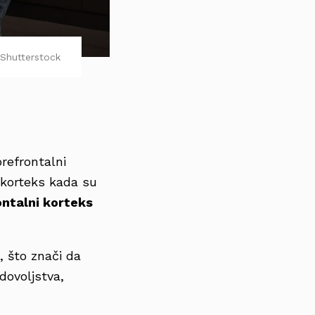
Shutterstock
prefrontalni
i korteks kada su
ontalni korteks
 što znači da
dovoljstva,