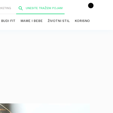
RKETING
BUDI FIT
MAME I BEBE
ŽIVOTNI STIL
KORISNO