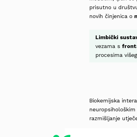
prisutno u društv
novih činjenica o
Limbički susta
vezama s
front
procesima višeg
Biokemijska intera
neuropsihološkim 
razmišljanje utječ