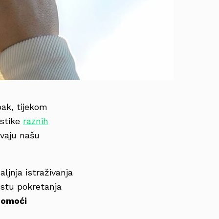
Ipak, tijekom
istike
raznih
avaju našu
daljnja istraživanja
kstu pokretanja
pomoći