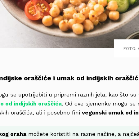
FOTO: 
indijske oraščiće i umak od indijskih orašči
mogu se upotrijebiti u pripremi raznih jela, kao što su
o od indijskih oraščića
. Od ove sjemenke mogu se n
skih oraščića, ali i posebno fini
veganski umak od ind
kog oraha
možete koristiti na razne načine, a najčeš