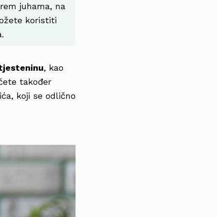
 krem juhama, na
žete koristiti
.
tjesteninu
, kao
ćete također
ća, koji se odlično