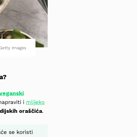
Getty Images
ća?
veganski
apraviti i
mlijeko
ijskih oraščića
.
će se koristi