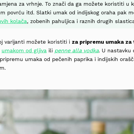
mjena za vrhnje. To znači da ga možete koristiti u
om povrću itd. Slatki umak od indijskog oraha pak mo
ovih kolača
, zobenih pahuljica i raznih drugih slastica
 varijanti možete koristiti i
za pripremu umaka za 
s
umakom od gljiva
ili
penne alla vodka
. U nastavku 
pripremu umaka od pečenih paprika i indijskih orašči
om.