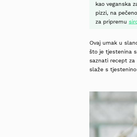
kao veganska za
pizzi, na pečen
za pripremu
sir
Ovaj umak u slanoj
što je tjestenina 
saznati recept za 
slaže s tjestenin