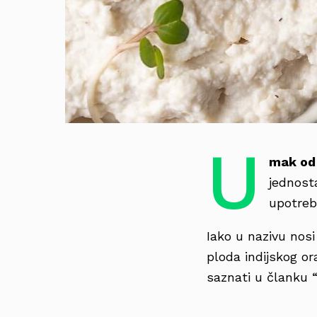
U
mak od 
jednosta
upotreb
Iako u nazivu nosi
ploda indijskog or
saznati u članku 