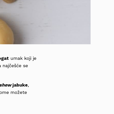
ogat
umak koji je
 a najčešće se
shew
jabuke
,
o tome možete