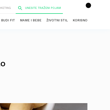
RKETING
BUDI FIT
MAME I BEBE
ŽIVOTNI STIL
KORISNO
lo