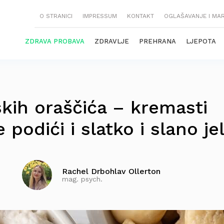
O STRANICI
IMPRESSUM
KONTAKT
OGLAŠAVANJE I MA
ZDRAVA PROBAVA
ZDRAVLJE
PREHRANA
LJEPOTA
kih oraščića – kremasti
 podići i slatko i slano je
Rachel Drbohlav Ollerton
mag. psych.