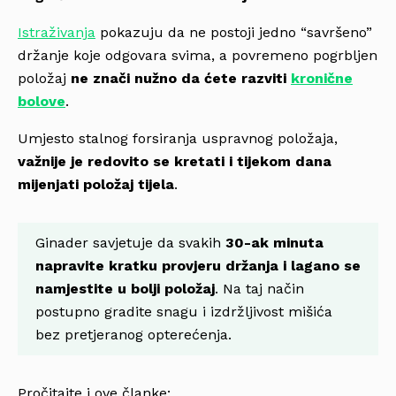
Istraživanja
pokazuju da ne postoji jedno “savršeno”
držanje koje odgovara svima, a povremeno pogrbljen
položaj
ne znači nužno da ćete razviti
kronične
bolove
.
Umjesto stalnog forsiranja uspravnog položaja,
važnije je redovito se kretati i tijekom dana
mijenjati položaj tijela
.
Ginader savjetuje da svakih
30-ak minuta
napravite kratku provjeru držanja i lagano se
namjestite u bolji položaj
. Na taj način
postupno gradite snagu i izdržljivost mišića
bez pretjeranog opterećenja.
Pročitajte i ove članke: