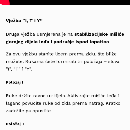
Vježba “I, T i Y”
Druga vježba usmjerena je na
stabilizacijske mišiće
gornjeg dijela leđa i područje ispod lopatica
.
Za ovu vježbu stanite licem prema zidu, što bliže
možete. Rukama ćete formirati tri položaja – slova
“I”, “T” i “Y”.
Položaj I
Ruke držite ravno uz tijelo. Aktivirajte mišiće leđa i
lagano povucite ruke od zida prema natrag. Kratko
zadržite pa opustite.
Položaj T