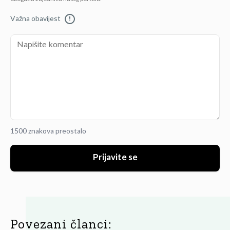
Važna obavijest
!
1500 znakova preostalo
Prijavite se
Povezani članci: