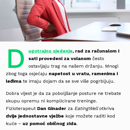
D
ugotrajno sjedenje
, rad za računalom i
sati provedeni za volanom
često
ostavljaju trag na našem držanju. Mnogi
zbog toga osjećaju
napetost u vratu, ramenima i
leđima
te imaju dojam da se sve više pogrbljuju.
Dobra vijest je da za poboljšanje posture ne trebate
skupu opremu ni komplicirane treninge.
Fizioterapeut
Dan Ginader
za
EatingWell
otkriva
dvije jednostavne vježbe
koje možete raditi kod
kuće –
uz pomoć običnog zida
.