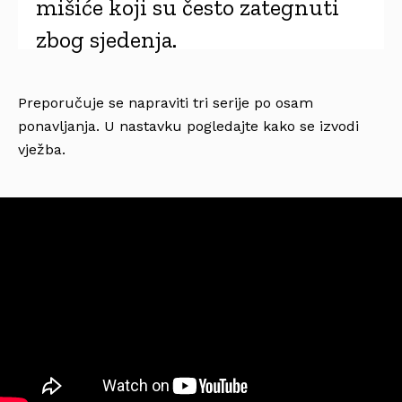
mišiće koji su često zategnuti
zbog sjedenja.
Preporučuje se napraviti tri serije po osam
ponavljanja. U nastavku pogledajte kako se izvodi
vježba.