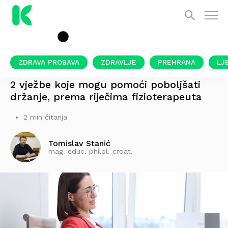
ZDRAVA PROBAVA
ZDRAVLJE
PREHRANA
LJ
ZA SVE KOJI PUNO SJEDE
2 vježbe koje mogu pomoći poboljšati
držanje, prema riječima fizioterapeuta
2 min čitanja
Tomislav Stanić
mag. educ. philol. croat.