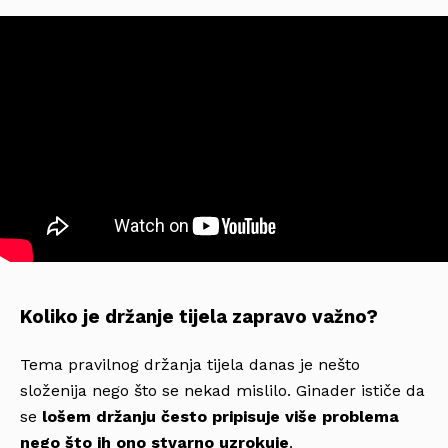
Koliko je držanje tijela zapravo važno?
Tema pravilnog držanja tijela danas je nešto
složenija nego što se nekad mislilo. Ginader ističe da
se
lošem držanju često pripisuje više problema
nego što ih ono stvarno uzrokuje
.