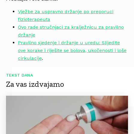
Vježbe za uspravno držanje po preporuci
fizioterapeuta
Ovo rade stručnjaci za kralježnicu za pravilno
držanje
Pravilno sjedenje i držanje u uredu: Slijedite
ove korake i riješite se bolova, ukočenosti i loše
cirkulacije
.
TEKST DANA
Za vas izdvajamo