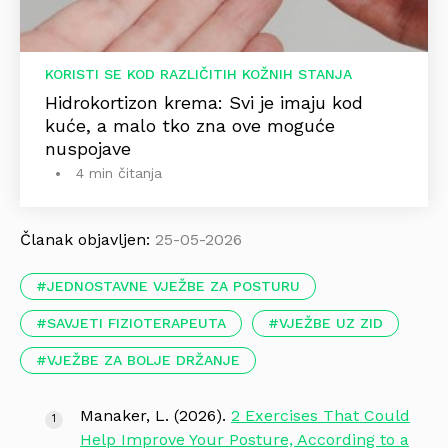
KORISTI SE KOD RAZLIČITIH KOŽNIH STANJA
Hidrokortizon krema: Svi je imaju kod
kuće, a malo tko zna ove moguće
nuspojave
4 min čitanja
Članak objavljen:
25-05-2026
JEDNOSTAVNE VJEŽBE ZA POSTURU
SAVJETI FIZIOTERAPEUTA
VJEŽBE UZ ZID
VJEŽBE ZA BOLJE DRŽANJE
Manaker, L. (2026).
2 Exercises That Could
Help Improve Your Posture, According to a