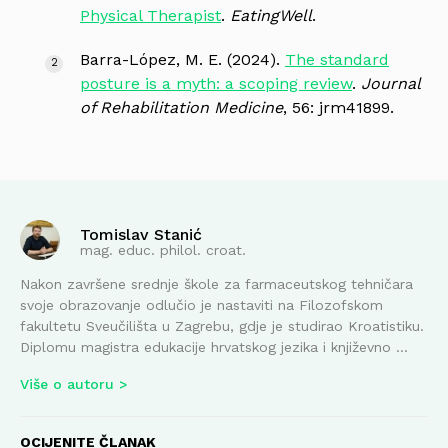
Physical Therapist
.
EatingWell
.
Barra-López, M. E. (2024).
The standard
posture is a myth: a scoping review
.
Journal
of Rehabilitation Medicine
, 56: jrm41899.
Tomislav Stanić
mag. educ. philol. croat.
Nakon završene srednje škole za farmaceutskog tehničara
svoje obrazovanje odlučio je nastaviti na Filozofskom
fakultetu Sveučilišta u Zagrebu, gdje je studirao Kroatistiku.
Diplomu magistra edukacije hrvatskog jezika i književno ...
Više o autoru
OCIJENITE ČLANAK