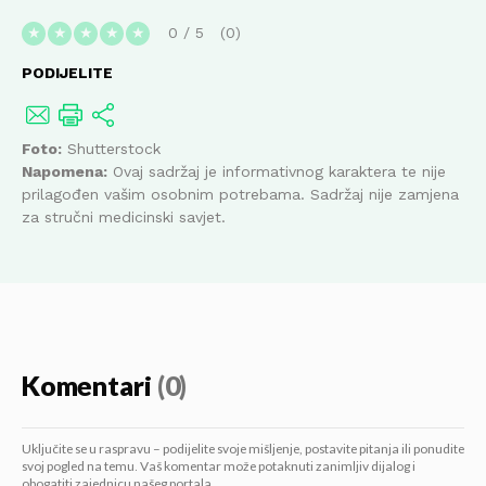
0
/
5
0
★
★
★
★
★
PODIJELITE
Foto:
Shutterstock
Napomena:
Ovaj sadržaj je informativnog karaktera te nije
prilagođen vašim osobnim potrebama. Sadržaj nije zamjena
za stručni medicinski savjet.
Komentari
(0)
Uključite se u raspravu – podijelite svoje mišljenje, postavite pitanja ili ponudite
svoj pogled na temu. Vaš komentar može potaknuti zanimljiv dijalog i
obogatiti zajednicu našeg portala.