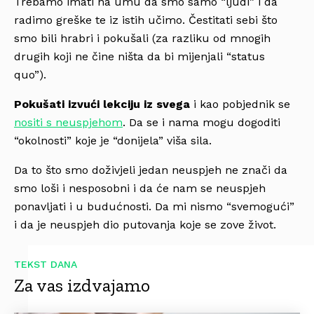
Trebamo imati na umu da smo samo “ljudi” i da
radimo greške te iz istih učimo. Čestitati sebi što
smo bili hrabri i pokušali (za razliku od mnogih
drugih koji ne čine ništa da bi mijenjali “status
quo”).
Pokušati izvući lekciju iz svega
i kao pobjednik se
nositi s neuspjehom
. Da se i nama mogu dogoditi
“okolnosti” koje je “donijela” viša sila.
Da to što smo doživjeli jedan neuspjeh ne znači da
smo loši i nesposobni i da će nam se neuspjeh
ponavljati i u budućnosti. Da mi nismo “svemogući”
i da je neuspjeh dio putovanja koje se zove život.
TEKST DANA
Za vas izdvajamo