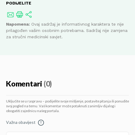
PODIJELITE
Napomena:
Ovaj sadržaj je informativnog karaktera te nije
prilagođen vašim osobnim potrebama. Sadržaj nije zamjena
za stručni medicinski savjet.
Komentari
(0)
Uključite se u raspravu – podijelite svoje mišljenje, postavite pitanja ili ponudite
svoj pogled na temu. Vaš komentar može potaknuti zanimljiv dijalog i
obogatiti zajednicu našeg portala.
Važna obavijest
!