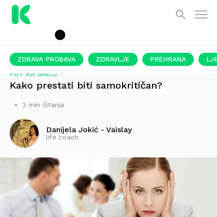
ZDRAVA PROBAVA
ZDRAVLJE
PREHRANA
LJ
PUT KA SREĆI
Kako prestati biti samokritičan?
3 min čitanja
Danijela Jokić - Vaislay
life coach