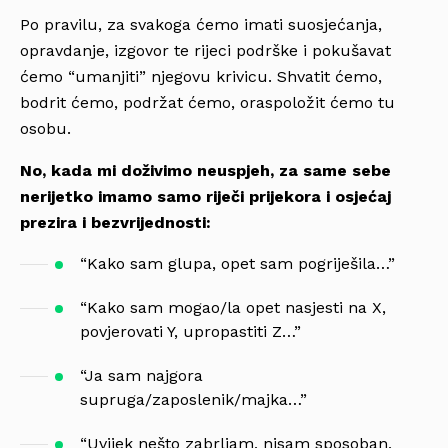
Po pravilu, za svakoga ćemo imati suosjećanja,
opravdanje, izgovor te rijeci podrške i pokušavat
ćemo “umanjiti” njegovu krivicu. Shvatit ćemo,
bodrit ćemo, podržat ćemo, oraspoložit ćemo tu
osobu.
No, kada mi doživimo neuspjeh, za same sebe
nerijetko imamo samo riječi prijekora i osjećaj
prezira i bezvrijednosti:
“Kako sam glupa, opet sam pogriješila…”
“Kako sam mogao/la opet nasjesti na X,
povjerovati Y, upropastiti Z…”
“Ja sam najgora
supruga/zaposlenik/majka…”
“Uvijek nešto zabrljam, nisam sposoban,