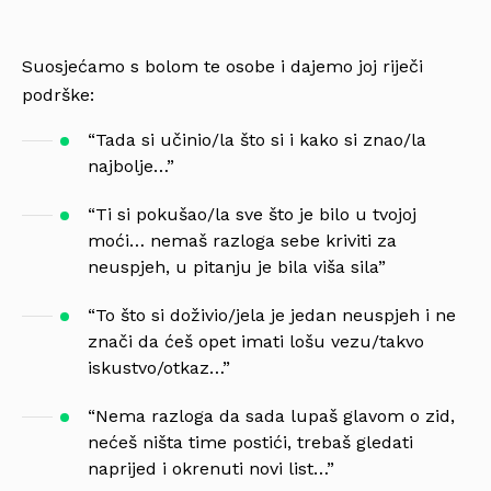
Suosjećamo s bolom te osobe i dajemo joj riječi
podrške:
“Tada si učinio/la što si i kako si znao/la
najbolje…”
“Ti si pokušao/la sve što je bilo u tvojoj
moći… nemaš razloga sebe kriviti za
neuspjeh, u pitanju je bila viša sila”
“To što si doživio/jela je jedan neuspjeh i ne
znači da ćeš opet imati lošu vezu/takvo
iskustvo/otkaz…”
“Nema razloga da sada lupaš glavom o zid,
nećeš ništa time postići, trebaš gledati
naprijed i okrenuti novi list…”