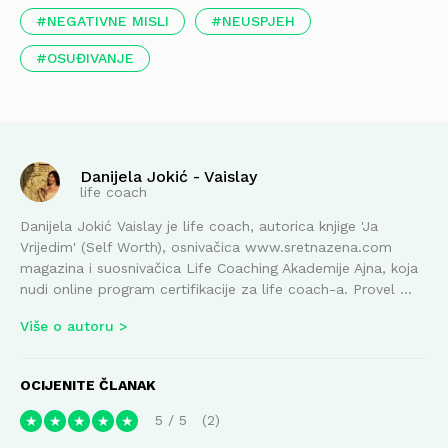
NEGATIVNE MISLI
NEUSPJEH
OSUĐIVANJE
Danijela Jokić - Vaislay
life coach
Danijela Jokić Vaislay je life coach, autorica knjige 'Ja
Vrijedim' (Self Worth), osnivačica www.sretnazena.com
magazina i suosnivačica Life Coaching Akademije Ajna, koja
nudi online program certifikacije za life coach-a. Provel ...
Više o autoru
OCIJENITE ČLANAK
5
/
5
2
★
★
★
★
★