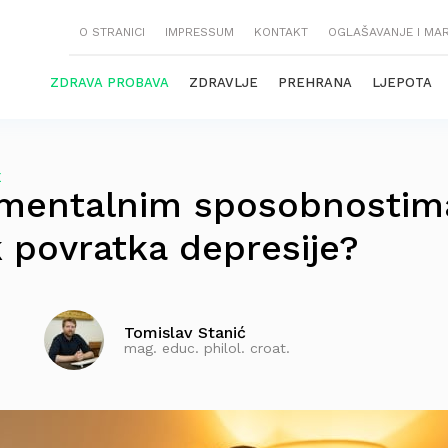
O STRANICI
IMPRESSUM
KONTAKT
OGLAŠAVANJE I MA
ZDRAVA PROBAVA
ZDRAVLJE
PREHRANA
LJEPOTA
E
m mentalnim sposobnostim
ik povratka depresije?
Tomislav Stanić
mag. educ. philol. croat.