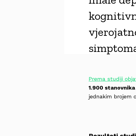
kognitivn
vjerojatn
simptoma
Prema studiji obj
1.900 stanovnika 
jednakim brojem o
Rezultati studi