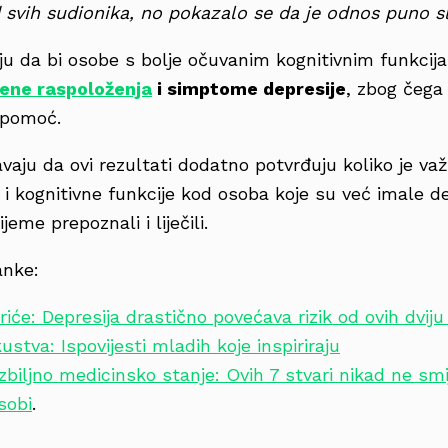
 svih sudionika, no pokazalo se da je odnos puno sl
ju da bi osobe s bolje očuvanim kognitivnim funkc
ene raspoloženja
i simptome depresije
, zbog čega 
 pomoć.
avaju da ovi rezultati dodatno potvrđuju koliko je važ
i kognitivne funkcije kod osoba koje su već imale de
eme prepoznali i liječili.
anke:
iće: Depresija drastično povećava rizik od ovih dviju 
kustva: Ispovijesti mladih koje inspiriraju
ozbiljno medicinsko stanje: Ovih 7 stvari nikad ne smi
sobi
.