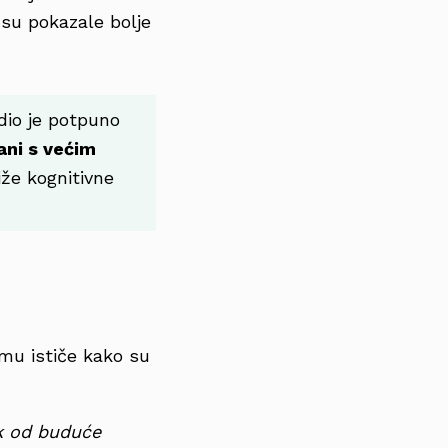
 su pokazale bolje
edio je potpuno
ani s većim
iže kognitivne
mu ističe kako su
ik od buduće