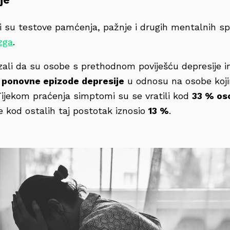
li su testove pamćenja, pažnje i drugih mentalnih sp
zga
.
zali da su osobe s prethodnom poviješću depresije 
d ponovne epizode depresije
u odnosu na osobe koji
 Tijekom praćenja simptomi su se vratili kod
33 % os
je kod ostalih taj postotak iznosio
13 %
.