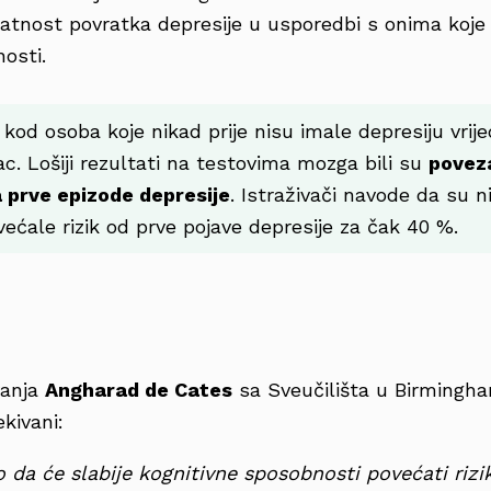
jatnost povratka depresije u usporedbi s onima koje
osti.
kod osoba koje nikad prije nisu imale depresiju vrij
c. Lošiji rezultati na testovima mozga bili su
povez
a prve epizode depresije
. Istraživači navode da su n
ećale rizik od prve pojave depresije za čak 40 %.
vanja
Angharad de Cates
sa Sveučilišta u Birmingha
ekivani:
 da će slabije kognitivne sposobnosti povećati riz