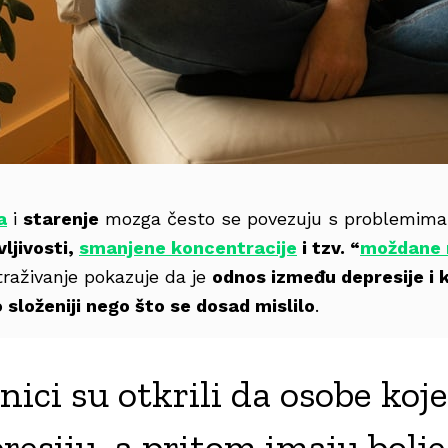
a
i
starenje
mozga često se povezuju s problemima
ljivosti,
smanjene koncentracije
i tzv. “
moždane 
traživanje pokazuje da je
odnos između depresije i 
složeniji nego što se dosad mislilo
.
ici su otkrili da osobe koje
resiju, a pritom imaju bolj