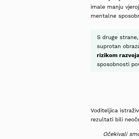
imale manju vjero
mentalne sposobn
S druge strane, 
suprotan obraza
rizikom razvoj
sposobnosti pov
Voditeljica istraži
rezultati bili neoč
Očekivali smo