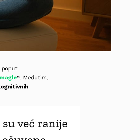
 poput
magle
“
. Međutim,
kognitivnih
 su već ranije
e očuvane