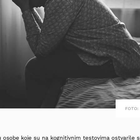
FOTO: 
u osobe koje su na kognitivnim testovima ostvarile s