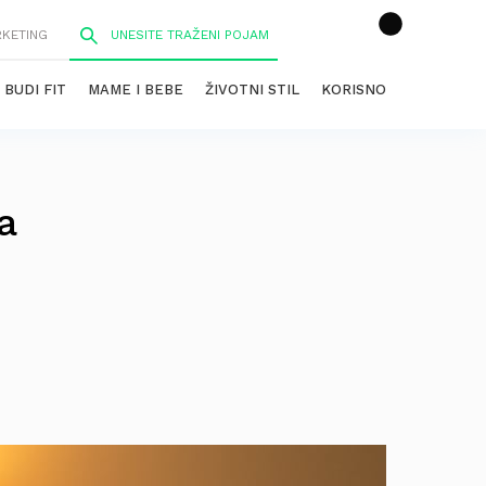
RKETING
BUDI FIT
MAME I BEBE
ŽIVOTNI STIL
KORISNO
a