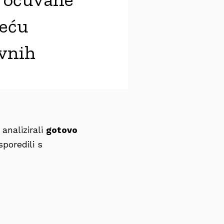
veću
ivnih
 analizirali
gotovo
sporedili s