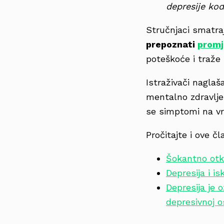
depresije kod
Stručnjaci smatra
prepoznati
promj
poteškoće i traže
Istraživači naglaš
mentalno zdravlje 
se simptomi na vrij
Pročitajte i ove čl
Šokantno otkr
Depresija i is
Depresija je 
depresivnoj o