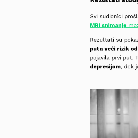
Svi sudionici proš
MRI snimanje
mo
Rezultati su poka
puta veći rizik o
pojavila prvi put.
depresijom
, dok 