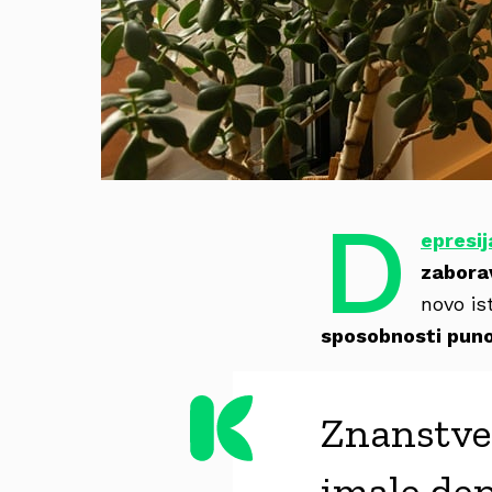
D
epresij
zaborav
novo is
sposobnosti puno 
Znanstven
imale dep