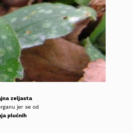
ajna zeljasta
organu jer se od
nja plućnih