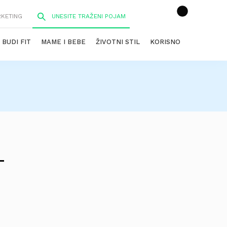
RKETING
BUDI FIT
MAME I BEBE
ŽIVOTNI STIL
KORISNO
–