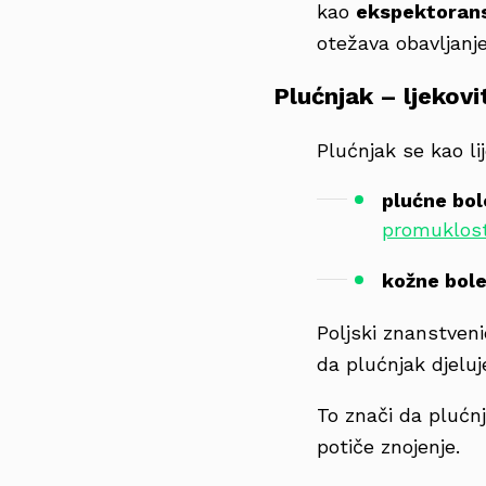
kao
ekspektoran
otežava obavljanj
Plućnjak – ljekovi
Plućnjak se kao li
plućne bol
promuklos
kožne bole
Poljski znanstven
da plućnjak djelu
To znači da plućnj
potiče znojenje.