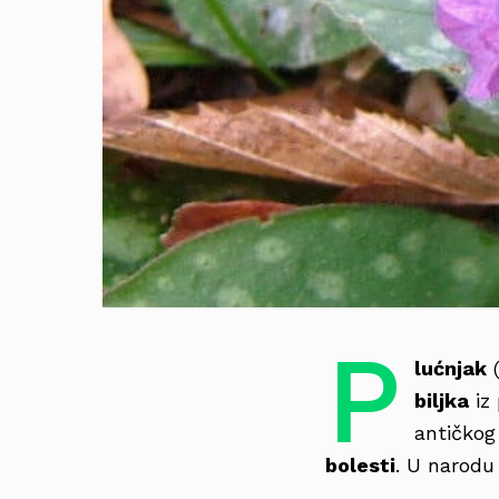
P
lućnjak
(
biljka
iz 
antičkog
bolesti
. U narodu 