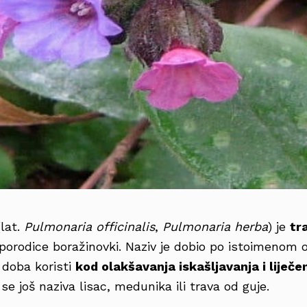
lat.
Pulmonaria officinalis
,
Pulmonaria herba
) je
tr
porodice boražinovki. Naziv je dobio po istoimenom 
 doba koristi
kod olakšavanja iskašljavanja i liječe
se još naziva lisac, medunika ili trava od guje.