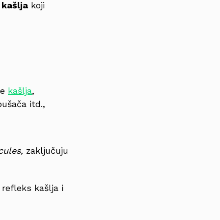
 kašlja
koji
te
kašlja
,
pušača itd.,
cules,
zaključuju
refleks kašlja i