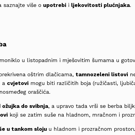
 saznajte više o
upotrebi
i
ljekovitosti plućnjaka
.
ba
moniklo u listopadnim i mješovitim šumama u gotovo
 prekrivena oštrim dlačicama,
tamnozeleni listovi
ne
, a
cvjetovi
mogu biti različitih boja (ružičasti, ljubiča
mnosmeđeg oraščića.
 ožujka do svibnja
, a upravo tada vrši se berba biljke
ovi
koji se zatim suše na hladnom, mračnom i proz
še u tankom sloju
u hladnom i prozračnom prostor