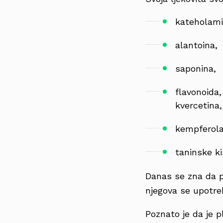
kateholami
alantoina,
saponina,
flavonoida,
kvercetina,
kempferola
taninske ki
Danas se zna da pl
njegova se upotre
Poznato je da je 