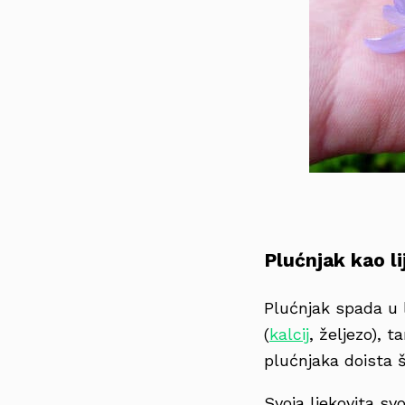
Plućnjak kao li
Plućnjak spada u l
(
kalcij
, željezo), t
plućnjaka doista š
Svoja ljekovita sv