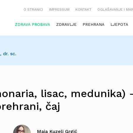
O STRANICI
IMPRESSUM
KONTAKT
OGLAŠAVANJE I MA
ZDRAVA PROBAVA
ZDRAVLJE
PREHRANA
LJEPOTA
 dr. sc.
onaria, lisac, medunika) 
prehrani, čaj
Maja Kuzelj Grgić