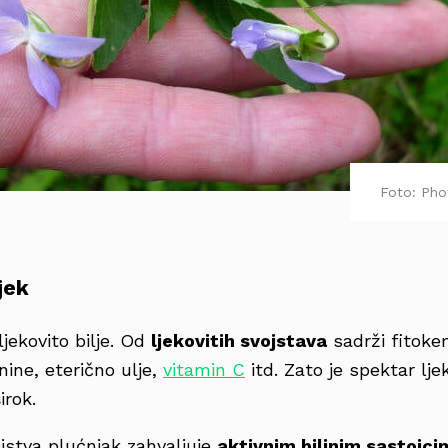
Foto: Pho
jek
jekovito bilje. Od
ljekovitih svojstava
sadrži fitokem
anine, eterično ulje,
vitamin C
itd. Zato je spektar lje
irok.
ojstva plućnjak zahvaljuje
aktivnim biljnim sastojci