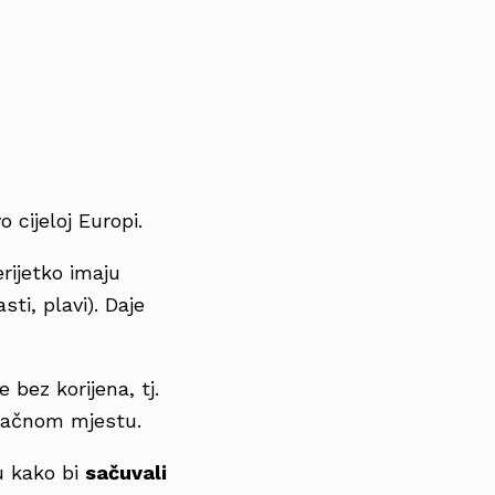
 cijeloj Europi.
rijetko imaju
sti, plavi). Daje
 bez korijena, tj.
račnom mjestu.
u kako bi
sačuvali