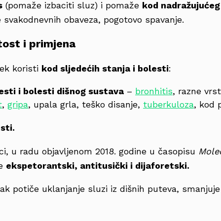
s
(pomaže izbaciti sluz) i pomaže
kod nadražujućeg
e svakodnevnih obaveza, pogotovo spavanje.
tost i primjena
jek koristi
kod sljedećih stanja i bolesti
:
esti i bolesti dišnog sustava
–
bronhitis
, razne vrs
t
,
gripa
, upala grla, teško disanje,
tuberkuloza
, kod 
sti.
ici, u radu objavljenom 2018. godine u časopisu
Mole
je
ekspetorantski, antitusički i dijaforetski.
ak potiče uklanjanje sluzi iz dišnih puteva, smanjuje 