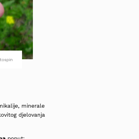
tospin
ikalije, minerale
kovitog djelovanja
ma
poput: