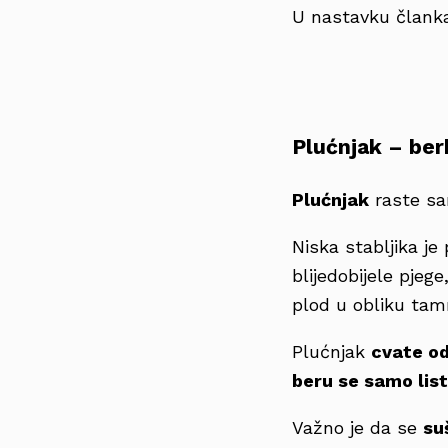
U nastavku članka
Plućnjak – ber
Plućnjak
raste sa
Niska stabljika je
blijedobijele pjege
plod u obliku ta
Plućnjak
cvate od
beru se samo list
Važno je da se
su