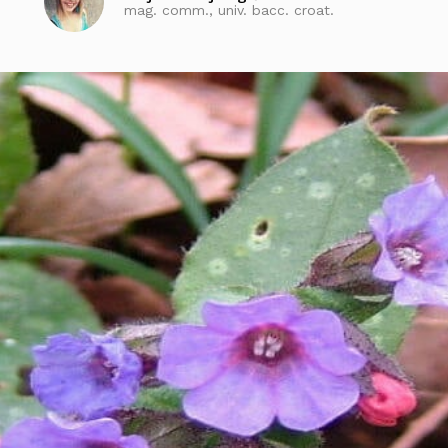
mag. comm., univ. bacc. croat.