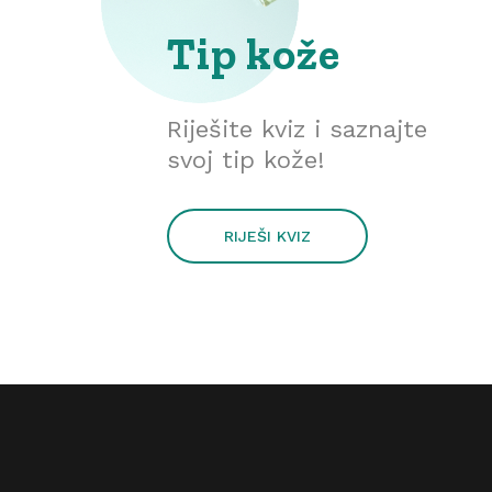
Tip kože
Riješite kviz i saznajte
svoj tip kože!
RIJEŠI KVIZ