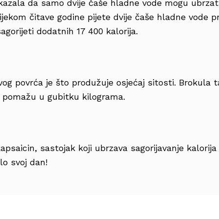
okazala da samo dvije čaše hladne vode mogu ubrza
ijekom čitave godine pijete dvije čaše hladne vode p
agorijeti dodatnih 17 400 kalorija.
og povrća je što produžuje osjećaj sitosti. Brokula 
je pomažu u gubitku kilograma.
e
apsaicin, sastojak koji ubrzava sagorijavanje kalorija
alo svoj dan!