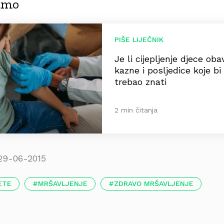
jamo
PIŠE LIJEČNIK
Je li cijepljenje djece o
kazne i posljedice koje bi 
trebao znati
2 min čitanja
29-06-2015
ETE
MRŠAVLJENJE
ZDRAVO MRŠAVLJENJE