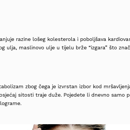
njuje razine lošeg kolesterola i poboljšava kardiova
nog ulja, maslinovo ulje u tijelu brže “izgara” što zn
abolizam zbog čega je izvrstan izbor kod mršavljenja
sjećaj sitosti traje duže. Pojedete li dnevno samo p
ilograme.