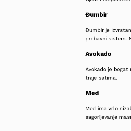
Đumbir
Đumbir je izvrstan
probavni sistem. N
Avokado
Avokado je bogat 
traje satima.
Med
Med ima vrlo nizak
sagorijevanje masn