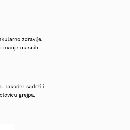
skularno zdravlje.
ači manje masnih
. Također sadrži i
olovicu grejpa,