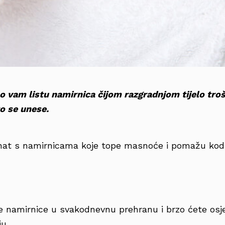
 vam listu namirnica čijom razgradnjom tijelo troši
o se unese.
znat s namirnicama koje tope masnoće i pomažu kod 
ve namirnice u svakodnevnu prehranu i brzo ćete osj
ju.