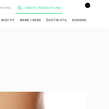
RKETING
BUDI FIT
MAME I BEBE
ŽIVOTNI STIL
KORISNO