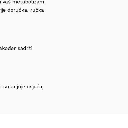
ti vaš metabolizam
rije doručka, ručka
također sadrži
 i smanjuje osjećaj