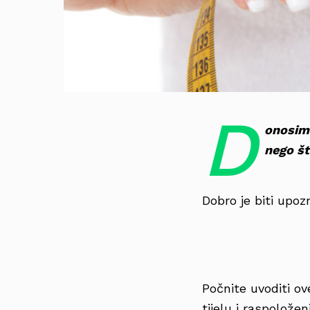
D
onosimo
nego št
Dobro je biti upo
Počnite uvoditi o
tijelu i raspoložen