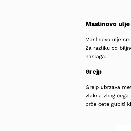
Maslinovo ulje
Maslinovo ulje sma
Za razliku od bilj
naslaga.
Grejp
Grejp ubrzava met
vlakna zbog čega o
brže ćete gubiti k