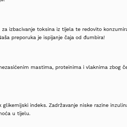
 za izbacivanje toksina iz tijela te redovito konzumi
aša preporuka je ispijanje čaja od đumbira!
nezasićenim mastima, proteinima i vlaknima zbog čeg
 glikemijski indeks. Zadržavanje niske razine inzulina
oća u tijelu.