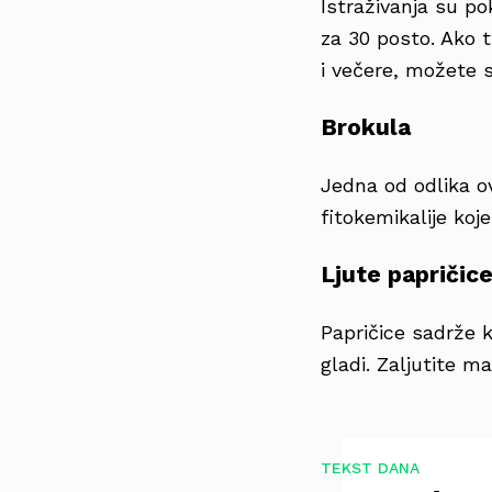
Istraživanja su p
za 30 posto. Ako t
i večere, možete s
Brokula
Jedna od odlika ov
fitokemikalije ko
Ljute papričic
Papričice sadrže k
gladi. Zaljutite m
TEKST DANA