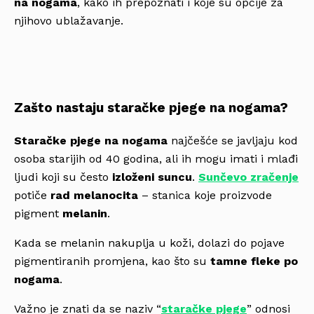
na nogama
, kako ih prepoznati i koje su opcije za
njihovo ublažavanje.
Zašto nastaju staračke pjege na nogama?
Staračke pjege na nogama
najčešće se javljaju kod
osoba starijih od 40 godina, ali ih mogu imati i mlađi
ljudi koji su često
izloženi suncu
.
Sunčevo zračenje
potiče
rad melanocita
– stanica koje proizvode
pigment
melanin
.
Kada se melanin nakuplja u koži, dolazi do pojave
pigmentiranih promjena, kao što su
tamne fleke po
nogama
.
Važno je znati da se naziv “
staračke pjege
” odnosi