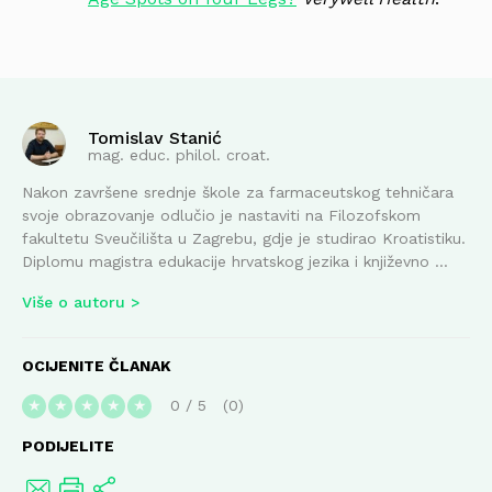
Tomislav Stanić
mag. educ. philol. croat.
Nakon završene srednje škole za farmaceutskog tehničara
svoje obrazovanje odlučio je nastaviti na Filozofskom
fakultetu Sveučilišta u Zagrebu, gdje je studirao Kroatistiku.
Diplomu magistra edukacije hrvatskog jezika i književno ...
Više o autoru
OCIJENITE ČLANAK
0
/
5
0
★
★
★
★
★
PODIJELITE