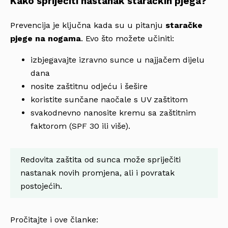
Kako spriječiti nastanak staračkih pjega?
Prevencija je ključna kada su u pitanju
staračke
pjege na nogama
. Evo što možete učiniti:
izbjegavajte izravno sunce u najjačem dijelu
dana
nosite zaštitnu odjeću i šešire
koristite sunčane naočale s UV zaštitom
svakodnevno nanosite kremu sa zaštitnim
faktorom (SPF 30 ili više).
Redovita zaštita od sunca može spriječiti
nastanak novih promjena, ali i povratak
postojećih.
Pročitajte i ove članke: