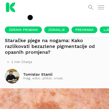
ZDRAVA PROBAVA
ZDRAVLJE
PREHRANA
LJ
NEKAD ZAHTIJEVAJU PROCJENU LIJEČNIKA
Staračke pjege na nogama: Kako
razlikovati bezazlene pigmentacije od
opasnih promjena?
2 min čitanja
Tomislav Stanić
mag. educ. philol. croat.