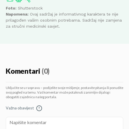
Foto:
Shutterstock
Napomena:
Ovaj sadržaj je informativnog karaktera te nije
prilagođen vašim osobnim potrebama. Sadržaj nije zamjena
za stručni medicinski savjet.
Komentari
(0)
Uključite se u raspravu – podijelite svoje mišljenje, postavite pitanja ili ponudite
svoj pogled na temu. Vaš komentar može potaknuti zanimljiv dijalog i
obogatiti zajednicu našeg portala.
Važna obavijest
!