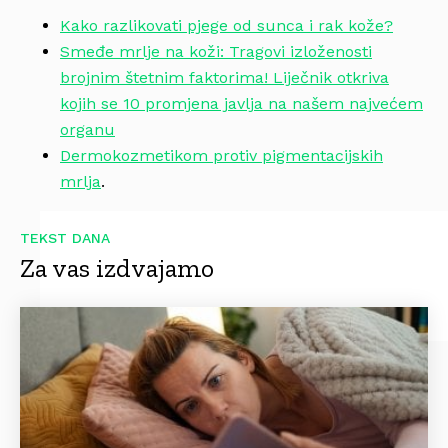
Kako razlikovati pjege od sunca i rak kože?
Smeđe mrlje na koži: Tragovi izloženosti
brojnim štetnim faktorima! Liječnik otkriva
kojih se 10 promjena javlja na našem najvećem
organu
Dermokozmetikom protiv pigmentacijskih
mrlja
.
TEKST DANA
Za vas izdvajamo