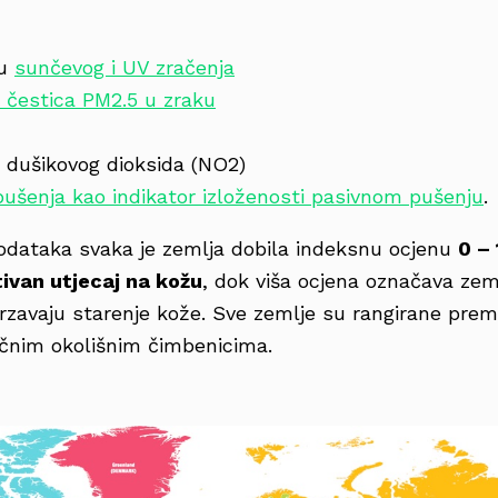
nu
sunčevog i UV zračenja
 čestica PM2.5 u zraku
 dušikovog dioksida (NO2)
pušenja kao indikator izloženosti pasivnom
pušenju
.
odataka svaka je zemlja dobila indeksnu ocjenu
0 –
ivan utjecaj na kožu
, dok viša ocjena označava zeml
brzavaju starenje kože. Sve zemlje su rangirane pr
ačnim okolišnim čimbenicima.