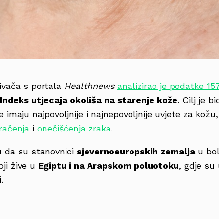
živača s portala
Healthnews
analizirao je podatke 15
Indeks utjecaja okoliša na starenje kože
. Cilj je bi
je imaju najpovoljnije i najnepovoljnije uvjete za kožu
račenja
i
onečišćenja zraka
.
u da su stanovnici
sjevernoeuropskih zemalja
u bolj
ji žive u
Egiptu i na Arapskom poluotoku
, gdje su
.