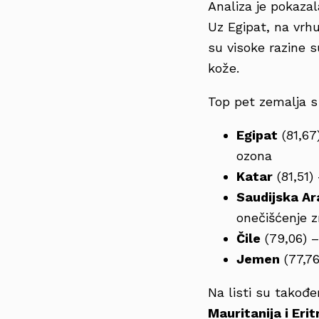
Analiza je pokaza
Uz Egipat, na vrhu
su visoke razine s
kože.
Top pet zemalja s
Egipat
(81,67
ozona
Katar
(81,51)
Saudijska Ar
onečišćenje z
Čile
(79,06) –
Jemen
(77,76
Na listi su takođ
Mauritanija i Erit