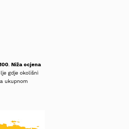
 100
.
Niža ocjena
je gdje okolišni
ema ukupnom