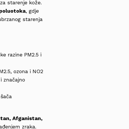
za starenje kože.
 poluotoka
, gdje
 ubrzanog starenja
oke razine PM2.5 i
PM2.5, ozona i NO2
i značajno
ušača
stan, Afganistan,
gađenjem zraka.