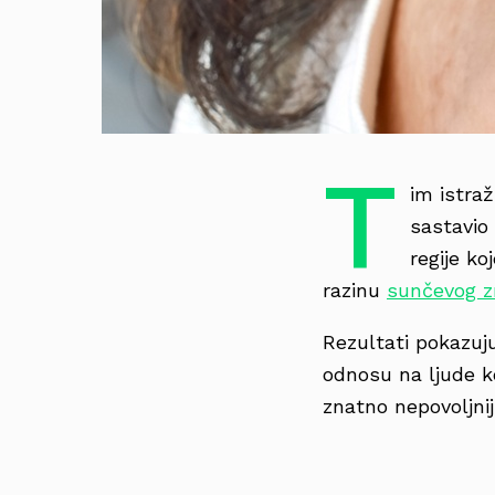
T
im istra
sastavio
regije ko
razinu
sunčevog z
Rezultati pokazuj
odnosu na ljude ko
znatno nepovoljniji