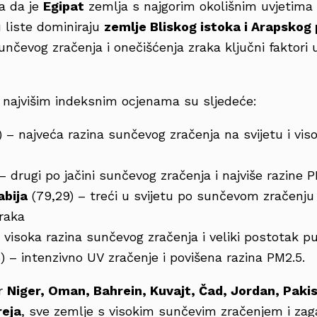
la da je
Egipat
zemlja s najgorim okolišnim uvjetima 
 liste dominiraju
zemlje Bliskog istoka i Arapskog
unčevog zračenja i onečišćenja zraka ključni faktori
 najvišim indeksnim ocjenama su sljedeće:
) – najveća razina sunčevog zračenja na svijetu i vis
 – drugi po jačini sunčevog zračenja i najviše razine 
abija
(79,29) – treći u svijetu po sunčevom zračenju 
raka
 visoka razina sunčevog zračenja i veliki postotak p
) – intenzivno UV zračenje i povišena razina PM2.5.
er
Niger, Oman, Bahrein, Kuvajt, Čad, Jordan, Paki
reja
, sve zemlje s visokim sunčevim zračenjem i za