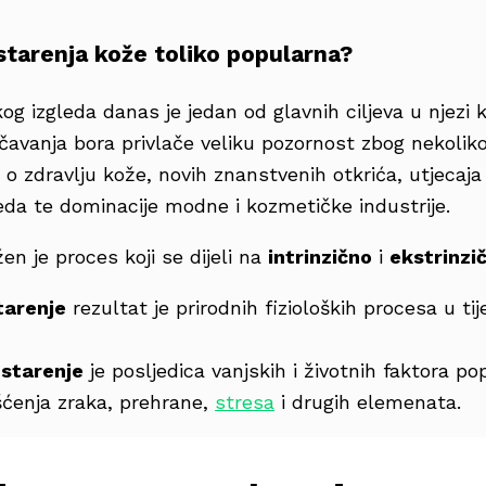
starenja kože toliko popularna?
g izgleda danas je jedan od glavnih ciljeva u njezi 
ečavanja bora privlače veliku pozornost zbog nekoliko
i o zdravlju kože, novih znanstvenih otkrića, utjecaj
eda te dominacije modne i kozmetičke industrije.
en je proces koji se dijeli na
intrinzično
i
ekstrinzi
tarenje
rezultat je prirodnih fizioloških procesa u ti
 starenje
je posljedica vanjskih i životnih faktora po
šćenja zraka, prehrane,
stresa
i drugih elemenata.