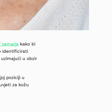
7 zemalja
kako bi
o identificirati
, uzimajući u obzir
oj poziciji u
 uvjeti za kožu