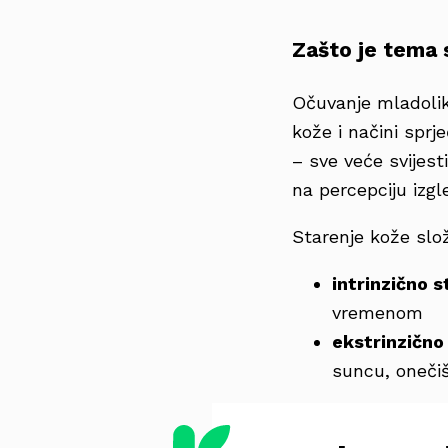
Zašto je tema 
Očuvanje mladoliko
kože i načini sprj
– sve veće svijest
na percepciju izgl
Starenje kože slož
intrinzično s
vremenom
ekstrinzično
suncu, oneči