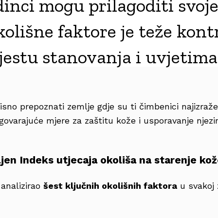
inci mogu prilagoditi svoje
kolišne faktore je teže kontr
jestu stanovanja i uvjetima 
isno prepoznati zemlje gdje su ti čimbenici najizraženi
govarajuće mjere za zaštitu kože i usporavanje njez
ljen Indeks utjecaja okoliša na starenje ko
 analizirao
šest ključnih okolišnih faktora
u svakoj 