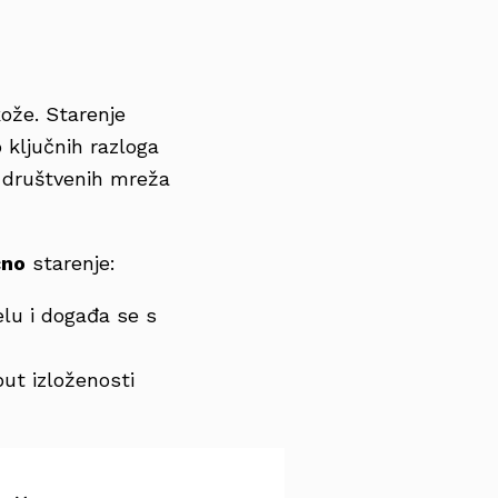
kože. Starenje
 ključnih razloga
a društvenih mreža
čno
starenje:
jelu i događa se s
put izloženosti