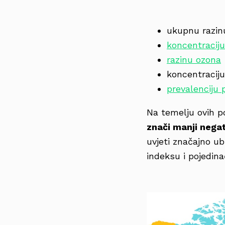
ukupnu razi
koncentraciju
razinu ozona
koncentraciju
prevalenciju 
Na temelju ovih p
znači manji negat
uvjeti značajno u
indeksu i pojedin