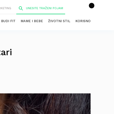
RKETING
BUDI FIT
MAME I BEBE
ŽIVOTNI STIL
KORISNO
ari