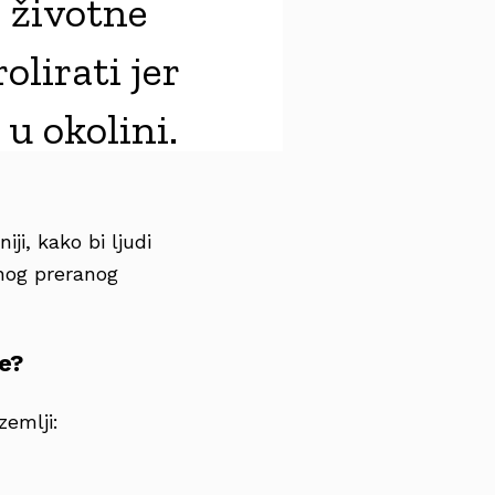
 životne
olirati jer
u okolini.
ji, kako bi ljudi
inog preranog
že?
zemlji: