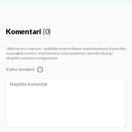
Komentari
(0)
Uključite se u raspravu – podijelite svoje mišljenje, postavite pitanja ili ponudite
svoj pogled na temu. Vaš komentar može potaknuti zanimljiv dijalog i
obogatiti zajednicu našeg portala.
Važna obavijest
!