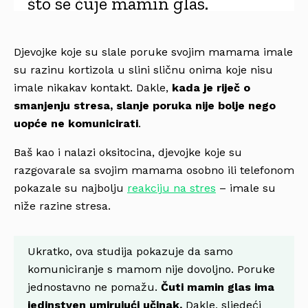
što se čuje mamin glas.
Djevojke koje su slale poruke svojim mamama imale
su razinu kortizola u slini sličnu onima koje nisu
imale nikakav kontakt. Dakle,
kada je riječ o
smanjenju stresa, slanje poruka nije bolje nego
uopće ne komunicirati
.
Baš kao i nalazi oksitocina, djevojke koje su
razgovarale sa svojim mamama osobno ili telefonom
pokazale su najbolju
reakciju na stres
– imale su
niže razine stresa.
Ukratko, ova studija pokazuje da samo
komuniciranje s mamom nije dovoljno. Poruke
jednostavno ne pomažu.
Čuti mamin glas ima
jedinstven umirujući učinak.
Dakle, sljedeći