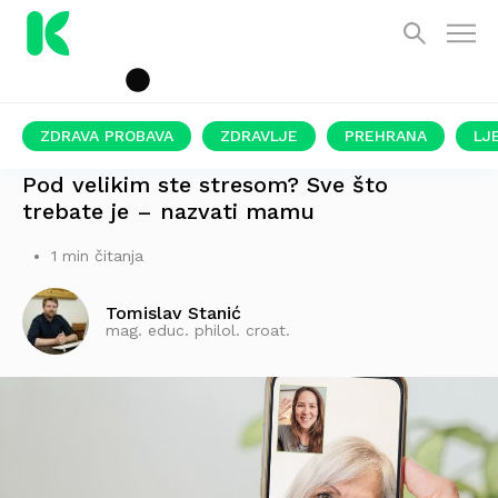
ZDRAVA PROBAVA
ZDRAVLJE
PREHRANA
LJ
NOVA STUDIJA
Pod velikim ste stresom? Sve što
trebate je – nazvati mamu
1 min čitanja
Tomislav Stanić
mag. educ. philol. croat.