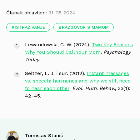
Članak objavljen:
31-05-2024
ISTRAŽIVANJE
RAZGOVOR S MAMOM
Lewandowski, G. W. (2024).
Two Key Reasons
Why You Should Call Your Mom
.
Psychology
Today
.
Seltzer, L. J. i sur. (2012).
Instant messages
vs. speech: hormones and why we still need
to hear each other
.
Evol
.
Hum
.
Behav
., 33(1):
42–45.
Tomislav Stanić