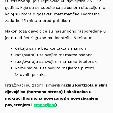
U istraživanju je sudjelovalo 68 djevojčica 7,5 – 12
godina, koje su se suočile sa stresnom situacijom u
kojoj su morale rješavati matematičke i verbalne
zadatke 15 minuta pred publikom.
Nakon toga djevojčice su nasumično raspoređene u
jednu od četiri grupe na dodatnih 15 minuta:
čekaju same bez kontakta s mamom
razgovaraju sa svojim mamama osobno
razgovaraju sa svojim mamama telefonski
komuniciraju sa svojim majkama putem
izravnih poruka.
Istraživači su zatim izmjerili
razinu kortizola u slini
djevojčica (hormona stresa) i oksitocina u
mokraći (hormona povezanog s povezivanjem,
povjerenjem i
empatijom
)
.