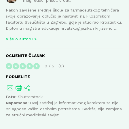
mag. educ. philol. croat.
Nakon završene srednje škole za farmaceutskog tehničara
svoje obrazovanje odlučio je nastaviti na Filozofskom
fakultetu Sveučilišta u Zagrebu, gdje je studirao Kroatistiku.
Diplomu magistra edukacije hrvatskog jezika i književno ...
Više o autoru
OCIJENITE ČLANAK
0
/
5
0
★
★
★
★
★
PODIJELITE
Foto:
Shutterstock
Napomena:
Ovaj sadržaj je informativnog karaktera te nije
prilagođen vašim osobnim potrebama. Sadržaj nije zamjena
za stručni medicinski savjet.