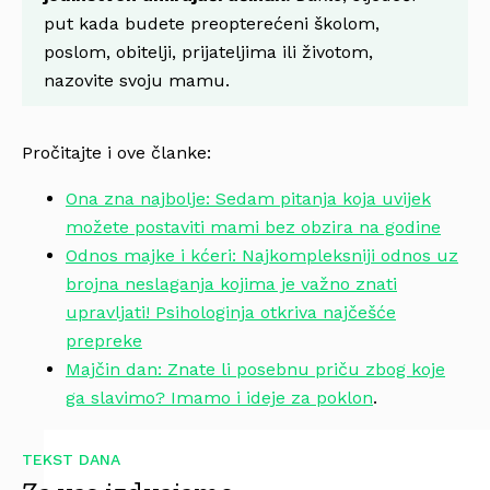
put kada budete preopterećeni školom,
poslom, obitelji, prijateljima ili životom,
nazovite svoju mamu.
Pročitajte i ove članke:
Ona zna najbolje: Sedam pitanja koja uvijek
možete postaviti mami bez obzira na godine
Odnos majke i kćeri: Najkompleksniji odnos uz
brojna neslaganja kojima je važno znati
upravljati! Psihologinja otkriva najčešće
prepreke
Majčin dan: Znate li posebnu priču zbog koje
ga slavimo? Imamo i ideje za poklon
.
TEKST DANA