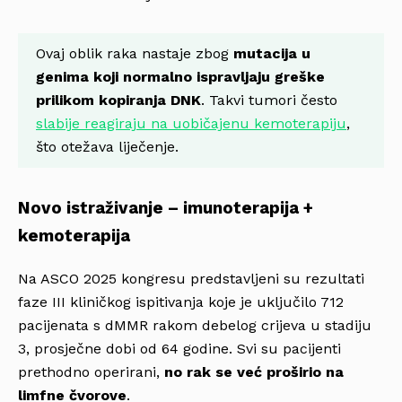
Ovaj oblik raka nastaje zbog
mutacija u
genima koji normalno ispravljaju greške
prilikom kopiranja DNK
. Takvi tumori često
slabije reagiraju na uobičajenu kemoterapiju
,
što otežava liječenje.
Novo istraživanje – imunoterapija +
kemoterapija
Na ASCO 2025 kongresu predstavljeni su rezultati
faze III kliničkog ispitivanja koje je uključilo 712
pacijenata s dMMR rakom debelog crijeva u stadiju
3, prosječne dobi od 64 godine. Svi su pacijenti
prethodno operirani,
no rak se već proširio na
limfne čvorove
.