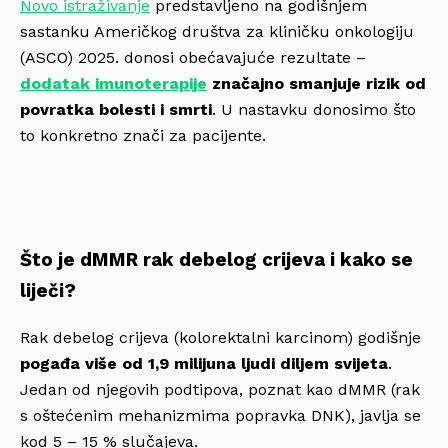
Novo istraživanje
predstavljeno na godišnjem
sastanku Američkog društva za kliničku onkologiju
(ASCO) 2025. donosi obećavajuće rezultate –
dodatak imunoterapije
značajno smanjuje rizik od
povratka bolesti i smrti
. U nastavku donosimo što
to konkretno znači za pacijente.
Što je dMMR rak debelog crijeva i kako se
liječi?
Rak debelog crijeva (kolorektalni karcinom) godišnje
pogađa više od 1,9 milijuna ljudi diljem svijeta
.
Jedan od njegovih podtipova, poznat kao dMMR (rak
s oštećenim mehanizmima popravka DNK), javlja se
kod 5 – 15 % slučajeva.