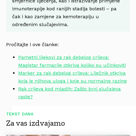
smjernice liječenja, kao i istraživanje primjene
imunoterapije kod ranijih stadija bolesti – pa
čak i kao zamjene za kemoterapiju u
određenim slučajevima.
Pročitajte i ove članke:
Pametni lijekovi za rak debelog crijeva:
Magistar farmacije otkriva koliko su učinkoviti
Marker za rak debelog crijeva: Liječnik otkriva
koja je njihova uloga i koje su normalne razine
Rak crijeva kod mladih: Zašto broj slučajeva
raste?
TEKST DANA
Za vas izdvajamo