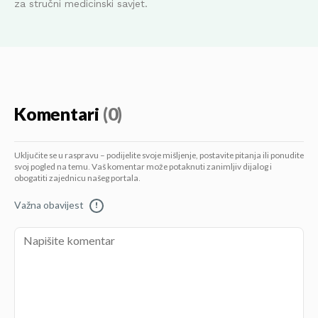
za stručni medicinski savjet.
Komentari
(0)
Uključite se u raspravu – podijelite svoje mišljenje, postavite pitanja ili ponudite
svoj pogled na temu. Vaš komentar može potaknuti zanimljiv dijalog i
obogatiti zajednicu našeg portala.
Važna obavijest
!