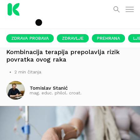
ZDRAVA PROBAVA
ZDRAVLJE
PREHRANA
LJ
NOVA STUDIJA
Kombinacija terapija prepolavlja rizik
povratka ovog raka
2 min čitanja
Tomislav Stanić
mag. educ. philol. croat.