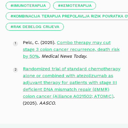
IMUNOTERAPIJA
KEMOTERAPIJA
KOMBINACIJA TERAPIJA PREPOLAVLJA RIZIK POVRATKA 
RAK DEBELOG CRIJEVA
Pelc, C. (2025).
Combo therapy may cut
stage 3 colon cancer recurrence, death risk
by 50%
.
Medical News Today
.
Randomized trial of standard chemotherapy
alone or combined with atezolizumab as
adjuvant therapy for patients with stage III
deficient DNA mismatch repair (dMMR)
colon cancer (Alliance A021502; ATOMIC)
.
(2025).
AASCO.