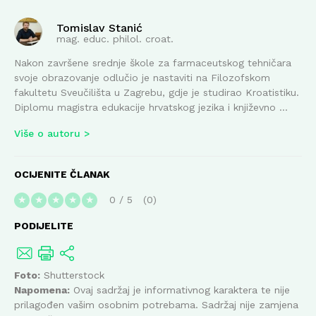
Tomislav Stanić
mag. educ. philol. croat.
Nakon završene srednje škole za farmaceutskog tehničara
svoje obrazovanje odlučio je nastaviti na Filozofskom
fakultetu Sveučilišta u Zagrebu, gdje je studirao Kroatistiku.
Diplomu magistra edukacije hrvatskog jezika i književno ...
Više o autoru
OCIJENITE ČLANAK
0
/
5
0
★
★
★
★
★
PODIJELITE
Foto:
Shutterstock
Napomena:
Ovaj sadržaj je informativnog karaktera te nije
prilagođen vašim osobnim potrebama. Sadržaj nije zamjena