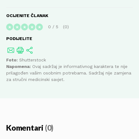
OCIJENITE ČLANAK
0
/
5
0
★
★
★
★
★
PODIJELITE
Foto:
Shutterstock
Napomena:
Ovaj sadržaj je informativnog karaktera te nije
prilagođen vašim osobnim potrebama. Sadržaj nije zamjena
za stručni medicinski savjet.
Komentari
(0)