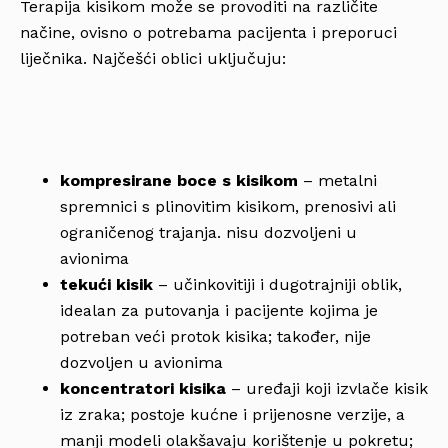
Terapija kisikom može se provoditi na različite
načine, ovisno o potrebama pacijenta i preporuci
liječnika. Najčešći oblici uključuju:
kompresirane boce s kisikom
– metalni
spremnici s plinovitim kisikom, prenosivi ali
ograničenog trajanja. nisu dozvoljeni u
avionima
tekući kisik
– učinkovitiji i dugotrajniji oblik,
idealan za putovanja i pacijente kojima je
potreban veći protok kisika; također, nije
dozvoljen u avionima
koncentratori kisika
– uređaji koji izvlače kisik
iz zraka; postoje kućne i prijenosne verzije, a
manji modeli olakšavaju korištenje u pokretu;