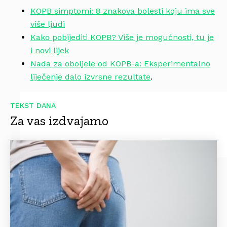
KOPB simptomi: 8 znakova bolesti koju ima sve
više ljudi
Kako pobijediti KOPB? Više je mogućnosti, tu je
i novi lijek
Nada za oboljele od KOPB-a: Eksperimentalno
liječenje dalo izvrsne rezultate
.
TEKST DANA
Za vas izdvajamo