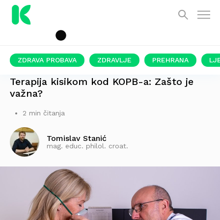
ZDRAVA PROBAVA
ZDRAVLJE
PREHRANA
LJ
OVAKO IZGLEDA NJEZINA PRIMJENA
Terapija kisikom kod KOPB-a: Zašto je
važna?
2 min čitanja
Tomislav Stanić
mag. educ. philol. croat.