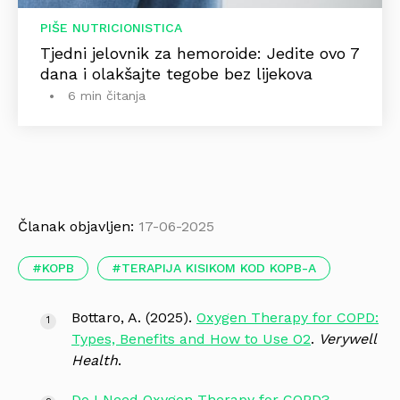
PIŠE NUTRICIONISTICA
Tjedni jelovnik za hemoroide: Jedite ovo 7
dana i olakšajte tegobe bez lijekova
6 min čitanja
Članak objavljen:
17-06-2025
KOPB
TERAPIJA KISIKOM KOD KOPB-A
Bottaro, A. (2025).
Oxygen Therapy for COPD:
Types, Benefits and How to Use O2
.
Verywell
Health
.
Do I Need Oxygen Therapy for COPD?