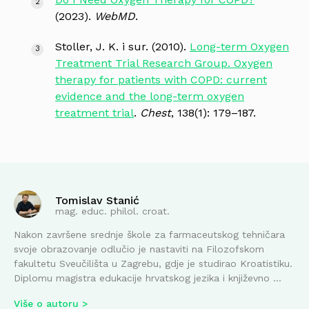
(2023).
WebMD
.
Stoller, J. K. i sur. (2010).
Long-term Oxygen
Treatment Trial Research Group. Oxygen
therapy for patients with COPD: current
evidence and the long-term oxygen
treatment trial
.
Chest
, 138(1): 179–187.
Tomislav Stanić
mag. educ. philol. croat.
Nakon završene srednje škole za farmaceutskog tehničara
svoje obrazovanje odlučio je nastaviti na Filozofskom
fakultetu Sveučilišta u Zagrebu, gdje je studirao Kroatistiku.
Diplomu magistra edukacije hrvatskog jezika i književno ...
Više o autoru