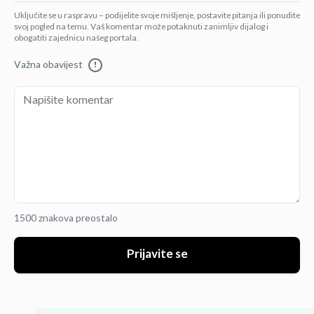
Uključite se u raspravu – podijelite svoje mišljenje, postavite pitanja ili ponudite
svoj pogled na temu. Vaš komentar može potaknuti zanimljiv dijalog i
obogatiti zajednicu našeg portala.
Važna obavijest
!
1500 znakova preostalo
Prijavite se