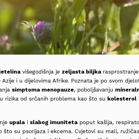
jetelina
višegodišnja je
zeljasta biljka
rasprostranje
Azije i u dijelovima Afrike. Poznata je po svom dje
anja
simptoma menopauze
, poboljšavanju
mineral
u rizika od srčanih problema kao što su
kolesterol
enje
upala
i
slabog imuniteta
poput kašlja, respirato
 što su psorijaza i ekcema. Cvjetovi su mali, ružičas