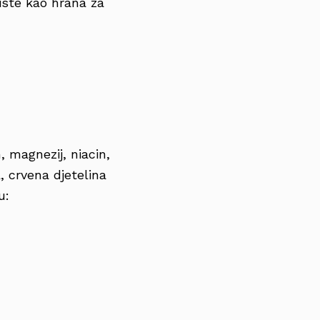
riste kao hrana za
, magnezij, niacin,
a, crvena djetelina
u: