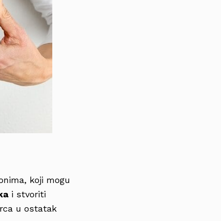
vonima, koji mogu
ka
i stvoriti
srca u ostatak