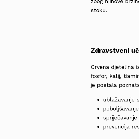
zbog njihove brzin
stoku.
Zdravstveni uč
Crvena djetelina 
fosfor, kalij, tiam
je postala poznat
ublažavanje
poboljšavanje
spriječavanje
prevencija res