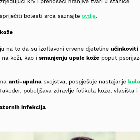
zrjeđujući krv i prenoseći hranjive tvari u stanice.
priječiti bolesti srca saznajte
ovdje
.
 kože
ju na to da su izoflavoni crvene djeteline
učinkoviti
na koži, kao i
smanjenju upale kože
poput psorijaz
ima
anti-upalna
svojstva, pospješuje nastajanje
kol
 Također, poboljšava zdravlje folikula kože, vlasišta i 
atornih infekcija