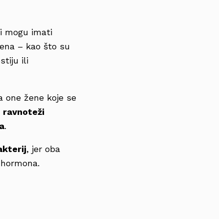
ni mogu imati
ena – kao što su
tiju ili
za one žene koje se
u
ravnoteži
a
.
kterij
, jer oba
 hormona.