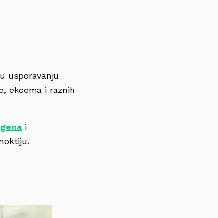
u usporavanju
e, ekcema i raznih
agena
i
noktiju.