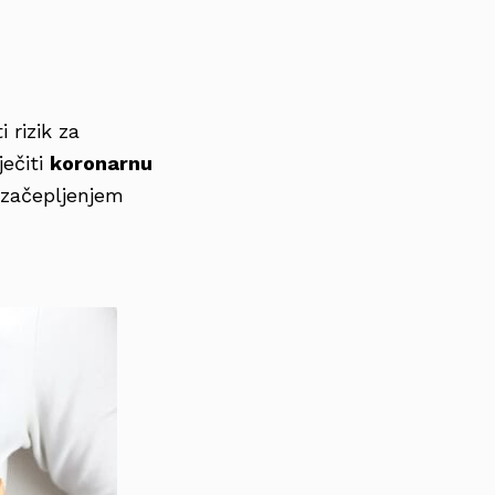
i rizik za
ječiti
koronarnu
 začepljenjem