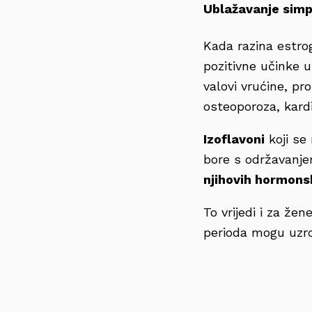
Ublažavanje si
Kada razina estr
pozitivne učinke u
valovi vrućine, pr
osteoporoza, kard
Izoflavoni
koji se 
bore s održavanje
njihovih hormons
To vrijedi i za že
perioda mogu uzro