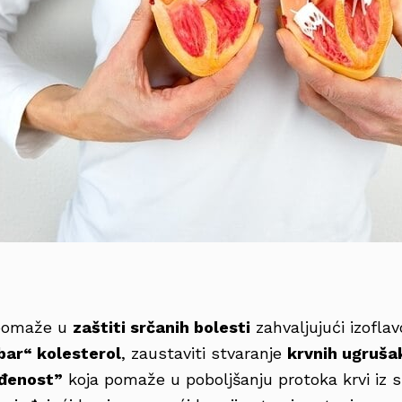
 pomaže u
zaštiti srčanih bolesti
zahvaljujući izofla
ar“ kolesterol
, zaustaviti stvaranje
krvnih ugruša
ađenost”
koja pomaže u poboljšanju protoka krvi iz 