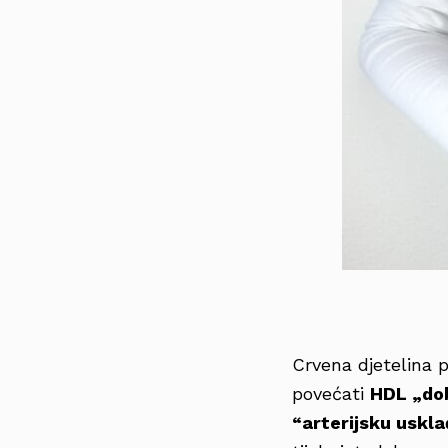
Crvena djetelina
povećati
HDL „dob
“arterijsku uskl