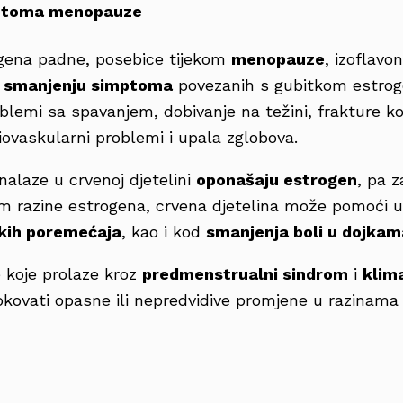
mptoma menopauze
ogena padne, posebice tijekom
menopauze
, izoflavo
smanjenju simptoma
povezanih s gubitkom estrog
oblemi sa spavanjem, dobivanje na težini, frakture kos
iovaskularni problemi i upala zglobova.
nalaze u crvenoj djetelini
oponašaju estrogen
, pa 
m razine estrogena, crvena djetelina može pomoći 
kih poremećaja
, kao i kod
smanjenja boli u dojkam
ne koje prolaze kroz
predmenstrualni sindrom
i
klima
kovati opasne ili nepredvidive promjene u razinama