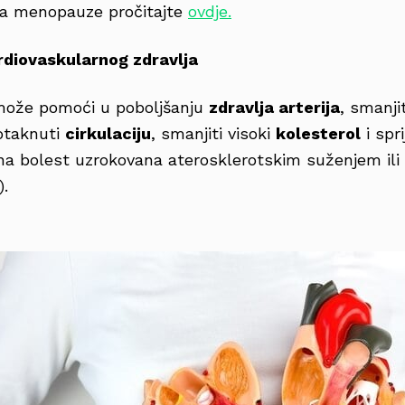
a menopauze pročitajte
ovdje.
rdiovaskularnog zdravlja
 može pomoći u poboljšanju
zdravlja arterija
, smanjit
otaknuti
cirkulaciju
, smanjiti visoki
kolesterol
i spri
na bolest uzrokovana aterosklerotskim suženjem ili
).