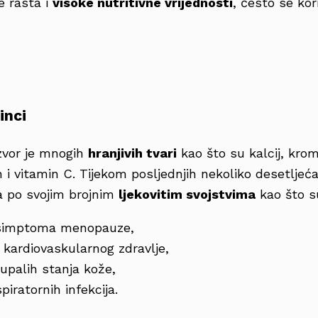
e rasta i
visoke nutritivne vrijednosti
, često se ko
inci
izvor je mnogih
hranjivih tvari
kao što su kalcij, krom
in i vitamin C. Tijekom posljednjih nekoliko desetljeć
a po svojim brojnim
ljekovitim svojstvima
kao što s
 simptoma menopauze,
 kardiovaskularnog zdravlje,
 upalih stanja kože,
piratornih infekcija.