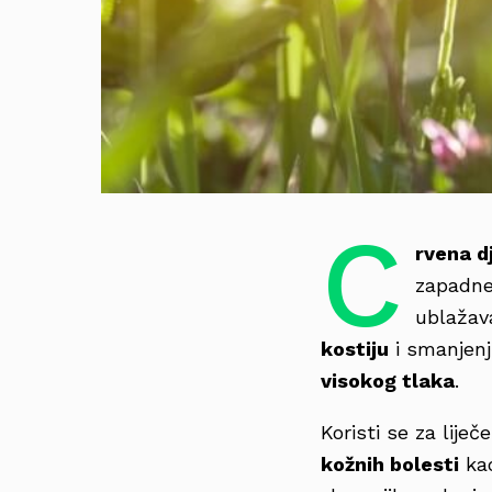
C
rvena d
zapadne 
ublažav
kostiju
i smanjenj
visokog tlaka
.
Koristi se za liječ
kožnih bolesti
kao