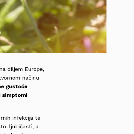
na diljem Europe,
lotvornom načinu
ne gustoće
i
simptomi
rnih infekcija te
to-ljubičasti, a