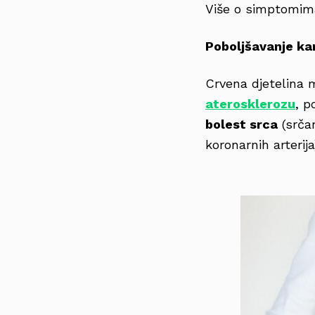
Više o simptomim
Poboljšavanje ka
Crvena djetelina
aterosklerozu
, p
bolest srca
(srča
koronarnih arterija