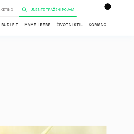
RKETING
BUDI FIT
MAME I BEBE
ŽIVOTNI STIL
KORISNO