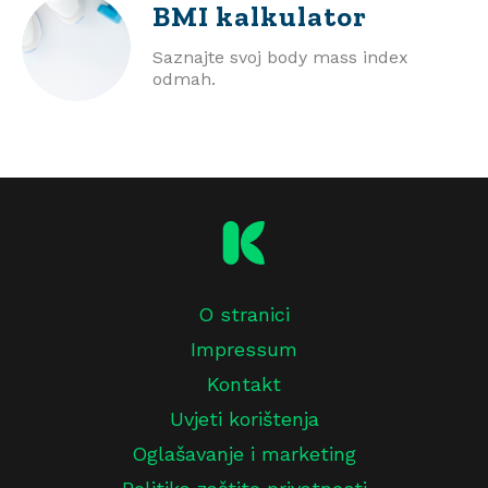
BMI
kalkulator
Saznajte svoj body mass index
odmah.
O stranici
Impressum
Kontakt
Uvjeti korištenja
Oglašavanje i marketing