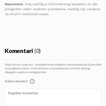
Napomena:
Ovaj sadržaj je informativnog karaktera te nije
prilagođen vašim osobnim potrebama. Sadržaj nije zamjena
za stručni medicinski savjet.
Komentari
(0)
Uključite se u raspravu – podijelite svoje mišljenje, postavite pitanja ili ponudite
svoj pogled na temu. Vaš komentar može potaknuti zanimljiv dijalog i
obogatiti zajednicu našeg portala.
Važna obavijest
!