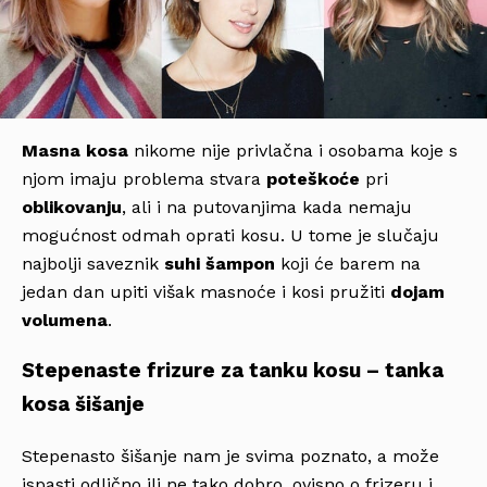
Masna kosa
nikome nije privlačna i osobama koje s
njom imaju problema stvara
poteškoće
pri
oblikovanju
, ali i na putovanjima kada nemaju
mogućnost odmah oprati kosu. U tome je slučaju
najbolji saveznik
suhi šampon
koji će barem na
jedan dan upiti višak masnoće i kosi pružiti
dojam
volumena
.
Stepenaste frizure za tanku kosu – tanka
kosa šišanje
Stepenasto šišanje nam je svima poznato, a može
ispasti odlično ili ne tako dobro, ovisno o frizeru i