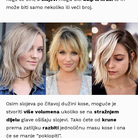
može biti samo nekoliko ili veći broj.
Osim slojeva po čitavoj dužini kose, moguće je
stvoriti
više volumena
ukoliko se na
stražnjem
dijelu
glave ošišaju slojevi. Tako ćete od
krune
prema zatiljku
razbiti
jednoličnu masu kose i ona
će se manje “poklopiti”.