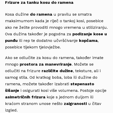
Frizure za tanku kosu do ramena
Kosa dužine
do ramena
u pravilu se smatra
maksimumom kada je riječ o tankoj kosi, posebice
ako ne želite provoditi mnogo vremena u stiliziranju.
Ova dužina također je pogodna za
podizanje kose u
punđu
ili rep te dodatno učvršćivanje
kopčama
,
posebice tijekom tjelovježbe.
Ako se odlučite za kosu do ramena, također imate
mnogo
prostora za manevriranje
. Možete se
odlučiti na frizure
različite dužine
, teksture, ali i
samog stila. Od kratkog boba, loba ili dužine do
ramena, možete također izabrati
stepenasto
šišanje
i osigurati kosi više volumena. Postoje opcije
asimetričnih frizura
koje s jednom duljom ili
kraćom stranom unose nešto
zaigranosti
u čitav
izgled.