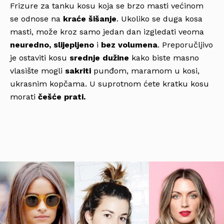
Frizure za tanku kosu koja se brzo masti većinom
se odnose na
kraće šišanje
. Ukoliko se duga kosa
masti, može kroz samo jedan dan izgledati veoma
neuredno, slijepljeno
i
bez volumena
. Preporučljivo
je ostaviti kosu
srednje dužine
kako biste masno
vlasište mogli
sakriti
punđom, maramom u kosi,
ukrasnim kopčama. U suprotnom ćete kratku kosu
morati
češće prati.