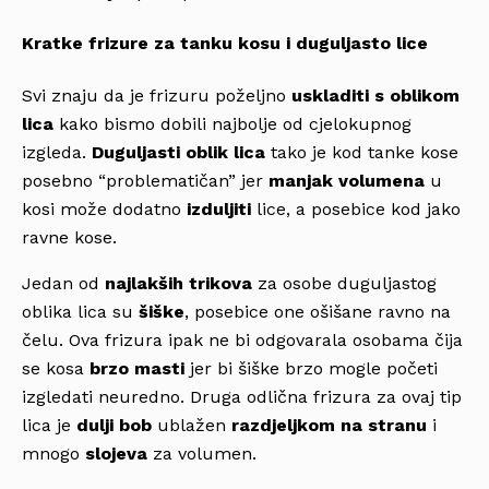
Kratke frizure za tanku kosu i duguljasto lice
Svi znaju da je frizuru poželjno
uskladiti s oblikom
lica
kako bismo dobili najbolje od cjelokupnog
izgleda.
Duguljasti
oblik
lica
tako je kod tanke kose
posebno “problematičan” jer
manjak volumena
u
kosi može dodatno
izduljiti
lice, a posebice kod jako
ravne kose.
Jedan od
najlakših trikova
za osobe duguljastog
oblika lica su
šiške
, posebice one ošišane ravno na
čelu. Ova frizura ipak ne bi odgovarala osobama čija
se kosa
brzo masti
jer bi šiške brzo mogle početi
izgledati neuredno. Druga odlična frizura za ovaj tip
lica je
dulji bob
ublažen
razdjeljkom na stranu
i
mnogo
slojeva
za volumen.