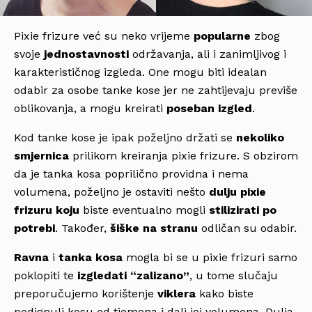
Pixie frizure već su neko vrijeme
popularne
zbog
svoje
jednostavnosti
održavanja, ali i zanimljivog i
karakterističnog izgleda. One mogu biti idealan
odabir za osobe tanke kose jer ne zahtijevaju previše
oblikovanja, a mogu kreirati
poseban izgled
.
Kod tanke kose je ipak poželjno držati se
nekoliko
smjernica
prilikom kreiranja pixie frizure. S obzirom
da je tanka kosa poprilično providna i nema
volumena, poželjno je ostaviti nešto
dulju pixie
frizuru koju
biste eventualno mogli
stilizirati
po
potrebi
. Također,
šiške na stranu
odličan su odabir.
Ravna
i
tanka kosa
mogla bi se u pixie frizuri samo
poklopiti te
izgledati “zalizano”
, u tome slučaju
preporučujemo korištenje
viklera
kako biste
podignuli kosu od tjemena i dali joj volumena. Dulja