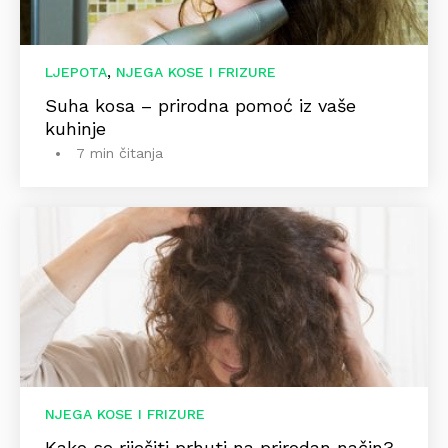
,
LJEPOTA
NJEGA KOSE I FRIZURE
Suha kosa – prirodna pomoć iz vaše
kuhinje
7 min čitanja
NJEGA KOSE I FRIZURE
Kako se riješiti prhuti na prirodan način?