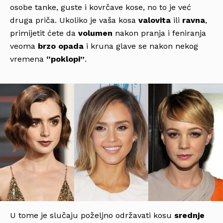
osobe tanke, guste i kovrčave kose, no to je već
druga priča. Ukoliko je vaša kosa
valovita
ili
ravna
,
primijetit ćete da
volumen
nakon pranja i feniranja
veoma
brzo opada
i kruna glave se nakon nekog
vremena
“poklopi”
.
U tome je slučaju poželjno održavati kosu
srednje