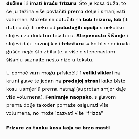
dužine
ili imati
kraću frizuru
. Što je kosa duža, to
će ju težina više povlačiti prema dolje i smanjivati
volumen. Možete se odlučiti na
bob frizuru, lob
(ili
dulji bob) ili neku od
poludugih
opcija
s nekoliko
slojeva za dodatnu teksturu.
Stepenasto šišanje
i
slojevi daju ravnoj kosi
teksturu
kako bi se doimala
gušće nego što zbilja je, a više o stepenastom
šišanju saznajte nešto niže u tekstu.
U pomoć vam mogu priskočiti i
veliki vikleri
na
kruni glave te jedan na
prednjoj
strani
kako biste
kosu usmjerili prema natrag (suprotan smjer daje
više volumena).
Feniranje
naopako
, s glavom
prema dolje također pomaže osigurati više
volumena, no može izazvati više “frizza”.
Frizure za tanku kosu koja se brzo masti