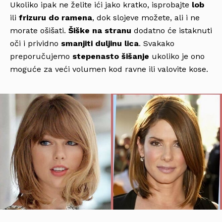
Ukoliko ipak ne želite ići jako kratko, isprobajte
lob
ili
frizuru do ramena
, dok slojeve možete, ali i ne
morate ošišati.
Šiške na stranu
dodatno će istaknuti
oči i prividno
smanjiti duljinu lica
. Svakako
preporučujemo
stepenasto šišanje
ukoliko je ono
moguće za veći volumen kod ravne ili valovite kose.