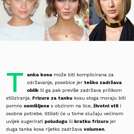
T
anka kosa
može biti komplicirana za
održavanje, posebice jer
teško zadržava
oblik
ili ga pak previše zadržava prilikom
stiliziranja.
Frizure za tanku
kosu stoga moraju biti
pomno
osmišljene
s obzirom na lice,
životni stil
i
osobne potrebe. Stilisti će u tome slučaju većinom
uvijek sugerirati
poludugu
ili
kratku frizuru
jer
duga tanka kosa rijetko zadržava
volumen
.