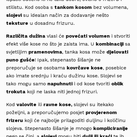
stilistu. Kod osoba s
tankom kosom
bez volumena,
slojevi
su idealan način za dodavanje nešto
teksture
u dosadnu frizuru.
Različita dužina
vlasi će
povećati volumen
i stvoriti
efekt više kose no što je zaista ima. U
kombinaciji
sa
svjetlijim
pramenovima
, tanka kosa može
djelovati
puno gušće
! Ipak, stepenasto šišanje ne
preporučuje se osobama
kovrčave kose
, posebice
ako imate srednju i kraću dužinu kose. Slojevi se
tako mogu samo
napuhnuti
i od kose tvoriti
oblik
trokuta
koji ne laska niti jednoj frizuri.
Kod
valovite
ili
ravne kose,
slojevi su itekako
poželjni, a preporučujemo posjet
provjerenom
frizeru
koji će najbolje prilagoditi duljinu i količinu
slojeva. Stepenasto šišanje je mnogo
kompliciranije
nego se čini, a
slojevi
mogu biti
dulji ili kraći
te ih