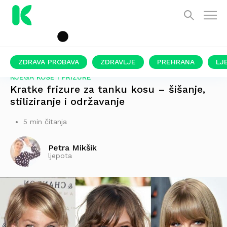
ZDRAVA PROBAVA
ZDRAVLJE
PREHRANA
LJ
NJEGA KOSE I FRIZURE
Kratke frizure za tanku kosu – šišanje,
stiliziranje i održavanje
5 min čitanja
Petra Mikšik
ljepota