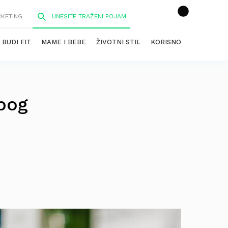
RKETING
BUDI FIT
MAME I BEBE
ŽIVOTNI STIL
KORISNO
zbog