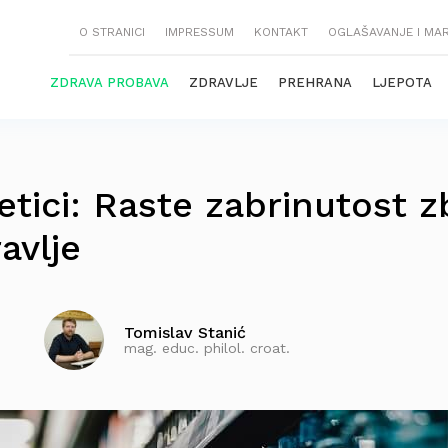
O STRANICI
IMPRESSUM
KONTAKT
OGLAŠAVANJE I MA
ZDRAVA PROBAVA
ZDRAVLJE
PREHRANA
LJEPOTA
etici: Raste zabrinutost 
avlje
Tomislav Stanić
mag. educ. philol. croat.