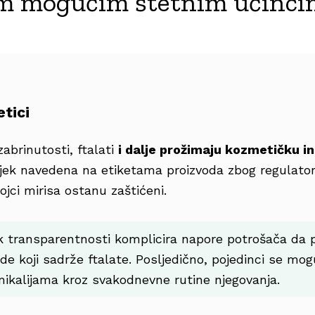
im mogućim štetnim učinci
etici
abrinutosti, ftalati
i dalje prožimaju kozmetičku in
vijek navedena na etiketama proizvoda zbog regulator
jci mirisa ostanu zaštićeni.
 transparentnosti komplicira napore potrošača da p
ode koji sadrže ftalate. Posljedično, pojedinci se mo
emikalijama kroz svakodnevne rutine njegovanja.