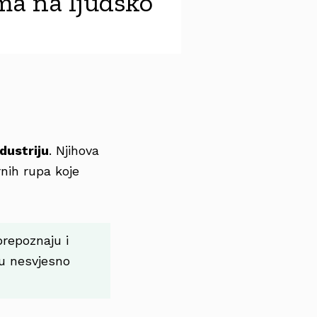
ma na ljudsko
dustriju
. Njihova
nih rupa koje
repoznaju i
gu nesvjesno