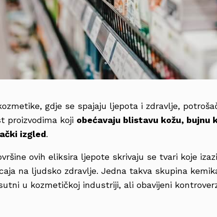
kozmetike, gdje se spajaju ljepota i zdravlje, potroša
t proizvodima koji
obećavaju blistavu kožu, bujnu 
čki izgled
.
ršine ovih eliksira ljepote skrivaju se tvari koje izaz
caja na ljudsko zdravlje. Jedna takva skupina kemik
sutni u kozmetičkoj industriji, ali obavijeni kontrove