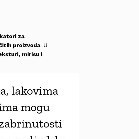
ikatori za
ičitih proizvoda
. U
eksturi, mirisu i
ma, lakovima
onima mogu
 zabrinutosti