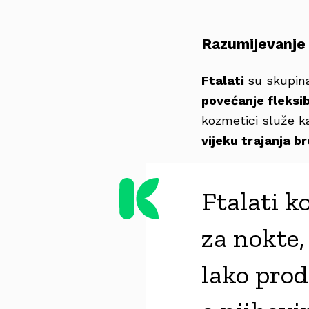
Razumijevanje 
Ftalati
su skupina
povećanje fleksibi
kozmetici služe 
vijeku trajanja b
Ftalati k
za nokte,
lako prod