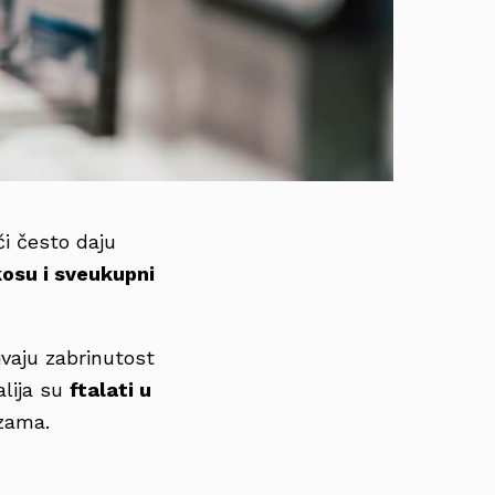
či često daju
kosu i sveukupni
ivaju zabrinutost
alija su
ftalati u
rzama.