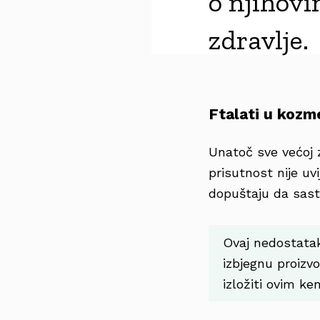
o njihov
zdravlje.
Ftalati u kozm
Unatoč sve većoj z
prisutnost nije u
dopuštaju da sasto
Ovaj nedostatak
izbjegnu proizv
izložiti ovim k