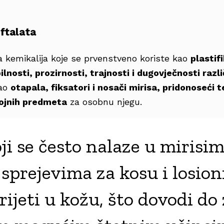
ftalata
 kemikalija koje se prvenstveno koriste kao
plastif
lnosti, prozirnosti, trajnosti i dugovječnosti razl
kao
otapala, fiksatori i nosači mirisa, pridonoseći t
rojnih predmeta
za osobnu njegu.
oji se često nalaze u mirisi
 sprejevima za kosu i losi
rijeti u kožu, što dovodi do