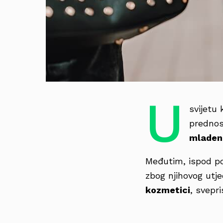
U
svijetu 
prednos
mladena
Međutim, ispod pov
zbog njihovog utje
kozmetici
, svepri