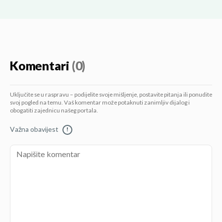
Komentari
(0)
Uključite se u raspravu – podijelite svoje mišljenje, postavite pitanja ili ponudite
svoj pogled na temu. Vaš komentar može potaknuti zanimljiv dijalog i
obogatiti zajednicu našeg portala.
Važna obavijest
!