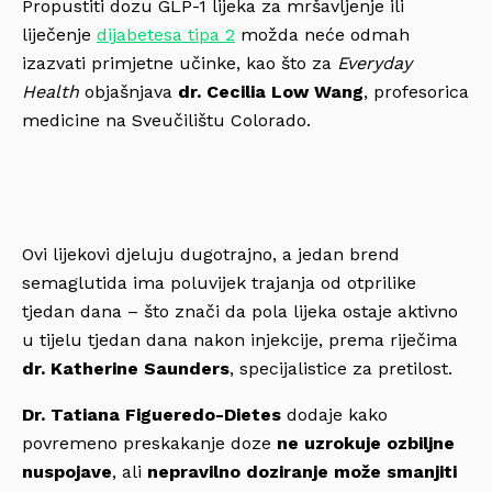
Propustiti dozu GLP-1 lijeka za mršavljenje ili
liječenje
dijabetesa tipa 2
možda neće odmah
izazvati primjetne učinke, kao što za
Everyday
Health
objašnjava
dr. Cecilia Low Wang
, profesorica
medicine na Sveučilištu Colorado.
Ovi lijekovi djeluju dugotrajno, a jedan brend
semaglutida ima poluvijek trajanja od otprilike
tjedan dana – što znači da pola lijeka ostaje aktivno
u tijelu tjedan dana nakon injekcije, prema riječima
dr. Katherine Saunders
, specijalistice za pretilost.
Dr. Tatiana Figueredo-Dietes
dodaje kako
povremeno preskakanje doze
ne uzrokuje ozbiljne
nuspojave
, ali
nepravilno doziranje može smanjiti