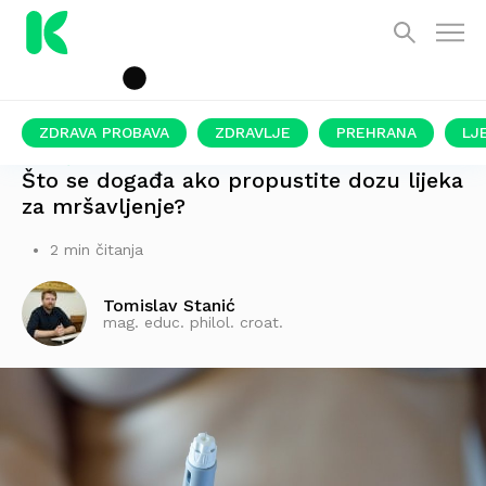
ZDRAVA PROBAVA
ZDRAVLJE
PREHRANA
LJ
STRUČNJACI UPOZORAVAJU
Što se događa ako propustite dozu lijeka
za mršavljenje?
2 min čitanja
Tomislav Stanić
mag. educ. philol. croat.