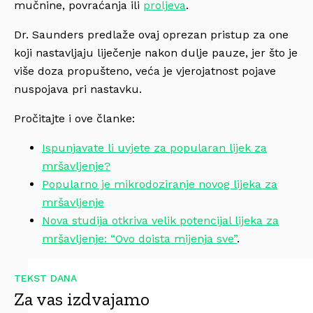
mučnine, povraćanja ili
proljeva
.
Dr. Saunders predlaže ovaj oprezan pristup za one
koji nastavljaju liječenje nakon dulje pauze, jer što je
više doza propušteno, veća je vjerojatnost pojave
nuspojava pri nastavku.
Pročitajte i ove članke:
Ispunjavate li uvjete za popularan lijek za
mršavljenje?
Popularno je mikrodoziranje novog lijeka za
mršavljenje
Nova studija otkriva velik potencijal lijeka za
mršavljenje: “Ovo doista mijenja sve”
.
TEKST DANA
Za vas izdvajamo