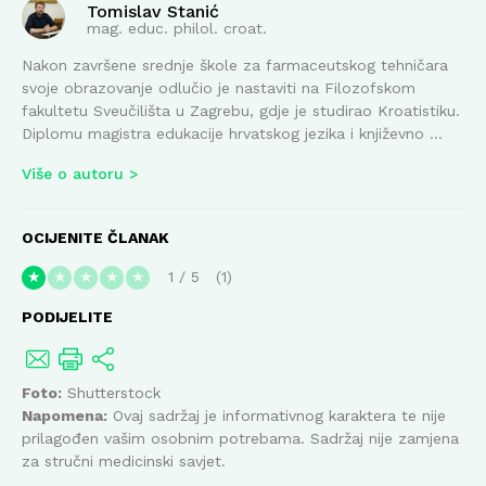
Tomislav Stanić
mag. educ. philol. croat.
Nakon završene srednje škole za farmaceutskog tehničara
svoje obrazovanje odlučio je nastaviti na Filozofskom
fakultetu Sveučilišta u Zagrebu, gdje je studirao Kroatistiku.
Diplomu magistra edukacije hrvatskog jezika i književno ...
Više o autoru
OCIJENITE ČLANAK
1
/
5
1
★
★
★
★
★
PODIJELITE
Foto:
Shutterstock
Napomena:
Ovaj sadržaj je informativnog karaktera te nije
prilagođen vašim osobnim potrebama. Sadržaj nije zamjena
za stručni medicinski savjet.