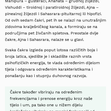
Manipura – gušterači, Anahata – grudnoj žlijezdi,
Vishuddi – tiroidnoj i paratiroidnoj žlijezdi, Ajna –
pinealnoj žlijezdi i Sahasrara-pituitarnoj ili hipofizi.
Od ovih sedam čakri, pet ih se nalazi na unutrašnjim
zidovima kralješničkog kanala, a formiraju se na
područjima pet živčanih spletova. Preostale dvije
čakre, Ajna i Sahasrara, nalaze se u glavi.
Svaka čakra izgleda poput lotosa različitih boja i
broja latica, sjedište je i skladište raznih vrsta
psihofizičkih energija, te vlada određenim dijelom
tijela i odgovara određenim karakteristikama i
ponašanju kao i stupnju duhovnog razvoja.
Čakre također vibriraju na određenim
frekvencijama i prenose energiju kroz naše
tijelo i um, pa tako one u nižem dijelu