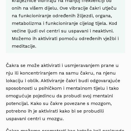
kralježnice vibriraju na manjoj frekvenciji od
onih na višem dijelu. Ove vibracije čakri utječu
na funkcioniranje određenih žlijezdi, organa,
metabolizma i funkcioniranje cijelog tijela. Kod
većine ljudi ovi centri su uspavani i neaktivni.
Možemo ih aktivirati pomoću određenih vježbi i
meditacije.
Čakra se može aktivirati i usmjeravanjem prane u
nju ili koncentriranjem na samu čakru, na njenu
lokaciju i oblik. Aktiviranje čakri budi odgovarajuće
sposobnosti u psihičkom i mentalnom tijelu i tako
omogućuje pojedincu da probudi svoj mentalni
potencijal. Kako su čakre povezane s mozgom,
potrebno ih je aktivirati kako bi se probudili
uspavani centri u mozgu.
Čakre možemo promatrati kao kotače koji proizvode