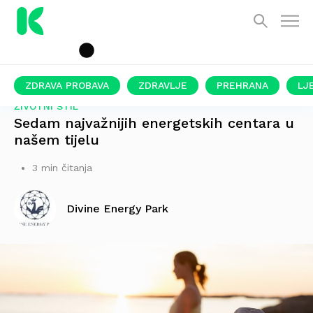
ZDRAVA PROBAVA
ZDRAVLJE
PREHRANA
LJ
ŽIVOTNI STIL
Sedam najvažnijih energetskih centara u
našem tijelu
3 min čitanja
Divine Energy Park