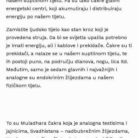
našem suptilnom tijelu. Pa su tako čakre glavni
energetski centri, koji akumuliraju i distribuiraju
energiju po našem tijelu.
Zamislite ljudsko tijelo kao stan kroz koji je
provedena struja. Da bi se svijetla upalila potrebno
je imati energiju, ali i kablove i prekidače. Čakre su ti
prekidači, a nalaze se u našem suptilnom tijelu, te
ih postoji puno, na području dlanova, nogu, lica itd.
Međutim, samo je sedam glavnih i najvažnijih i
analogne su endokrinim žlijezdama u našem
fizičkom tijelu.
To su Muladhara čakra koja je analogna testisima i
jajnicima, Svadhistana – nadbubrežnim žlijezdama,