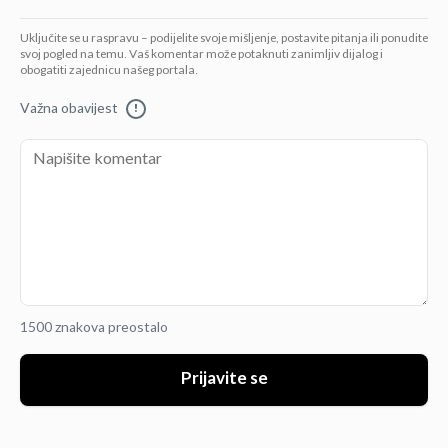
Uključite se u raspravu – podijelite svoje mišljenje, postavite pitanja ili ponudite
svoj pogled na temu. Vaš komentar može potaknuti zanimljiv dijalog i
obogatiti zajednicu našeg portala.
Važna obavijest
!
1500 znakova preostalo
Prijavite se