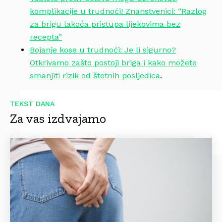
komplikacije u trudnoći! Znanstvenici: “Razlog
za brigu lakoća pristupa lijekovima bez
recepta”
Bojanje kose u trudnoći: Je li sigurno?
Otkrivamo zašto postoji briga i kako možete
smanjiti rizik od štetnih posljedica
.
TEKST DANA
Za vas izdvajamo