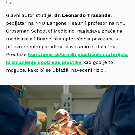
i sl.
Glavni autor studije,
dr. Leonardo Trasande
,
pedijatar na NYU Langone Health i profesor na NYU
Grossman School of Medicine, naglašava značajna
medicinska i financijska opterećenja povezana s
prijevremenim porodima povezanim s ftalatima.
Predlaže
korištenje sigurnijih plastičnih materijala
ili smanjenje upotrebe plastike
kad god je to
moguće, kako bi se ublažili navedeni rizici.