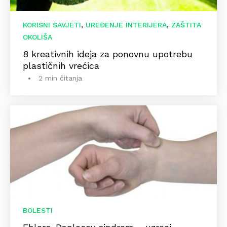
,
,
KORISNI SAVJETI
UREĐENJE INTERIJERA
ZAŠTITA
OKOLIŠA
8 kreativnih ideja za ponovnu upotrebu
plastičnih vrećica
2 min čitanja
BOLESTI