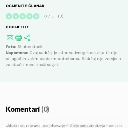
OCIJENITE ČLANAK
0
/
5
0
★
★
★
★
★
PODIJELITE
Foto:
Shutterstock
Napomena:
Ovaj sadržaj je informativnog karaktera te nije
prilagođen vašim osobnim potrebama. Sadržaj nije zamjena
za stručni medicinski savjet.
Komentari
(0)
Uključite se u raspravu – podijelite svoje mišljenje, postavite pitanja ili ponudite