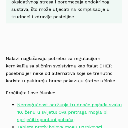
oksidativnog stresa i poremećaja endokrinog
sustava, što može utjecati na komplikacije u
trudnoći i zdravlje posteljice.
Nalazi naglašavaju potrebu za regulacijom
kemikalija sa sličnim svojstvima kao ftalat DHEP,
posebno jer neke od alternativa koje se trenutno
koriste u pakiranju hrane pokazuju štetne učinke.
Pročitajte i ove članke:
Nemogućnost održanja trudnoće pogađa svaku
10. ženu u svijetu! Ova pretraga mogla bi
spriječiti spontani pobačaj
Tablete protiv bolova mogu uzrokovati