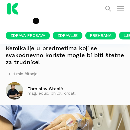
ZDRAVA PROBAVA
ZDRAVLJE
PREHRANA
LJ
ISTRAŽIVANJE NA 5.000 TRUDNICA
Kemikalije u predmetima koji se
svakodnevno koriste mogle bi biti štetne
za trudnice!
1 min čitanja
Tomislav Stanić
mag. educ. philol. croat.