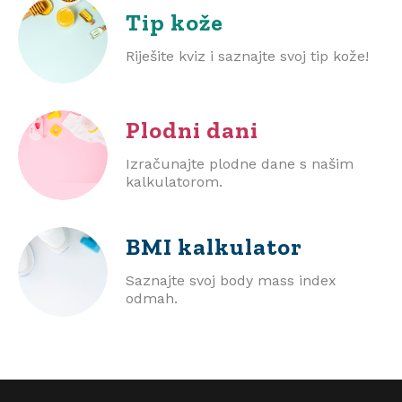
Tip kože
Riješite kviz i saznajte svoj tip kože!
Plodni dani
Izračunajte plodne dane s našim
kalkulatorom.
BMI
kalkulator
Saznajte svoj body mass index
odmah.