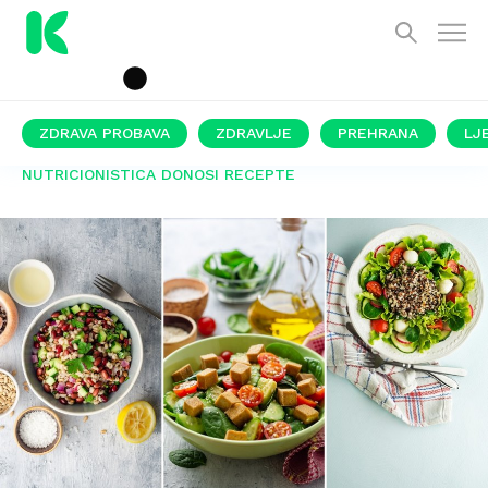
ZDRAVA PROBAVA
ZDRAVLJE
PREHRANA
LJ
NUTRICIONISTICA DONOSI RECEPTE