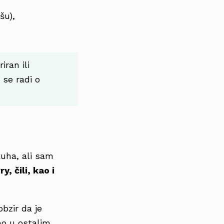
šu),
ran ili
 se radi o
kuha, ali sam
ry, čili, kao i
obzir da je
mo u ostalim