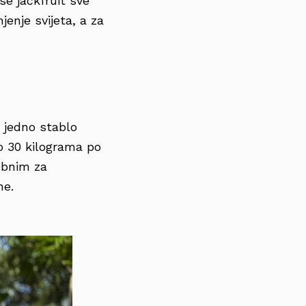
 se jackfruit sve
jenje svijeta, a za
a jedno stablo
o 30 kilograma po
ebnim za
ne.