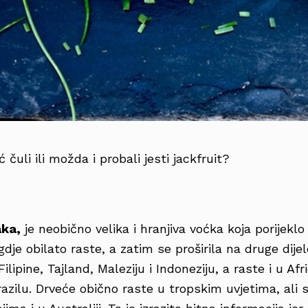
ć čuli ili možda i probali jesti jackfruit?
aka,
je neobično velika i hranjiva voćka koja porijeklo
dje obilato raste, a zatim se proširila na druge dijel
Filipine, Tajland, Maleziju i Indoneziju, a raste i u Afri
razilu. Drveće obično raste u tropskim uvjetima, ali 