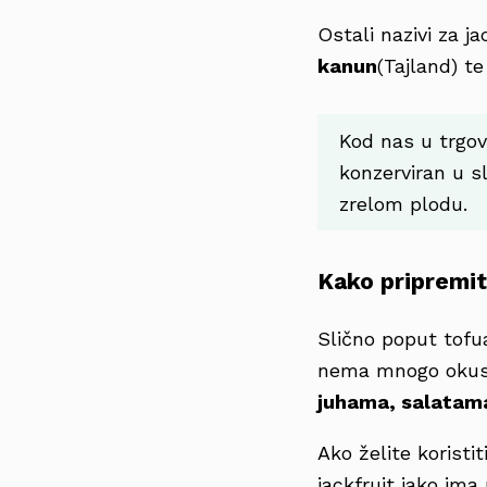
Ostali nazivi za jac
kanun
(Tajland) t
Kod nas u trgov
konzerviran u sl
zrelom plodu.
Kako pripremiti
Slično poput tofua
nema mnogo okusa
juhama, salatama
Ako želite koristit
jackfruit iako im