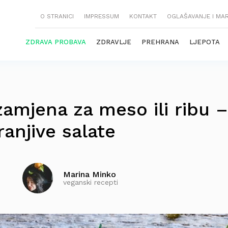
O STRANICI
IMPRESSUM
KONTAKT
OGLAŠAVANJE I MA
ZDRAVA PROBAVA
ZDRAVLJE
PREHRANA
LJEPOTA
zamjena za meso ili ribu –
ranjive salate
Marina Minko
veganski recepti