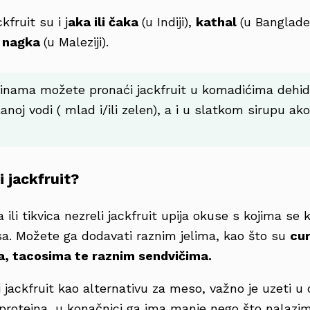
kfruit su i j
aka ili čaka
(u Indiji),
kathal
(u Banglade
e
nagka
(u Maleziji).
inama možete pronaći jackfruit u komadićima dehidri
anoj vodi ( mlad i/ili zelen), a i u slatkom sirupu ako
 jackfruit?
 ili tikvica nezreli jackfruit upija okuse s kojima se 
. Možete ga dodavati raznim jelima, kao što su
cur
, tacosima te raznim sendvičima.
i jackfruit kao alternativu za meso, važno je uzeti u 
a proteina, u konačnici ga ima manje nego što nalazi