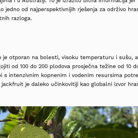
jima i u Australiji. To je izrazito bitna informacija jer
 jedno od najperspektivnijih rješenja za održivo hran
tnih razloga.
to je otporan na bolesti, visoku temperaturu i sušu, 
ojiti od 100 do 200 plodova prosječna težine od 10 d
i s intenzivnim kopnenim i vodenim resursima potr
ackfruit je daleko učinkovitiji kao globalni izvor hra