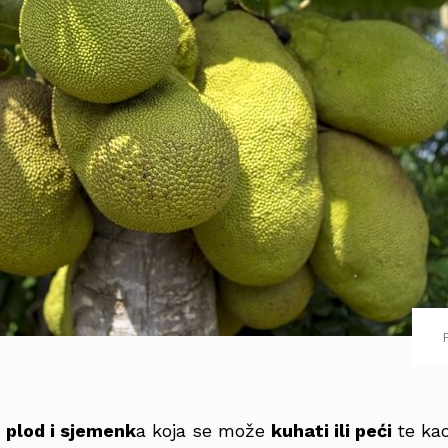
e plod i sjemenk
a koja se može
kuhati ili peći
te ka