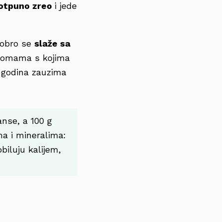
otpuno zreo
i jede
dobro se
slaže sa
 aromama s kojima
o godina zauzima
anse, a 100 g
ima i mineralima:
biluju kalijem,