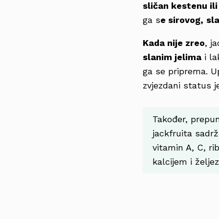
sličan kestenu i
ga s
e sirovog,
sl
Kada nije zreo
, j
slanim jelima
i la
ga se priprema. U
zvjezdani status j
Također, prepun 
jackfruita sadrž
vitamin A, C, ri
kalcijem i želje