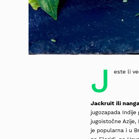
J
este li ve
Jackruit ili nang
jugozapada Indije g
jugoistočne Azije, 
je popularna i u B