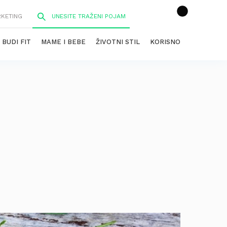
RKETING
BUDI FIT
MAME I BEBE
ŽIVOTNI STIL
KORISNO