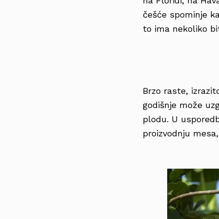
na Floridi, na Hava
češće spominje kao
to ima nekoliko bi
Brzo raste, izrazi
godišnje može uzg
plodu. U usporedb
proizvodnju mesa, j