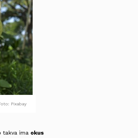
Foto: Pixabay
o takva ima
okus