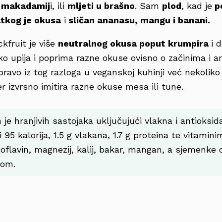
li makadamij
i, ili
mljeti u brašno
. Sam
plod
, kad je
p
atkog je okusa
i
sličan ananasu, mangu i banani.
ackfruit je više
neutralnog okusa poput krumpira
i 
ko upija i poprima razne okuse ovisno o začinima i
pravo iz tog razloga u veganskoj kuhinji već nekolik
er izvrsno imitira razne okuse mesa ili tune.
je hranjivih sastojaka uključujući vlakna i antioksid
i 95 kalorija, 1.5 g vlakana, 1.7 g proteina te vitamin
boflavin, magnezij, kalij, bakar, mangan, a sjemenke o
zom.