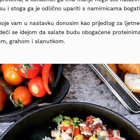
u i stoga ga je odlično upariti s namirnicama bogat
koje vam u nastavku donosim kao prijedlog za ljetne 
eći se idejom da salate budu obogaćene proteinima
om, grahom i slanutkom.