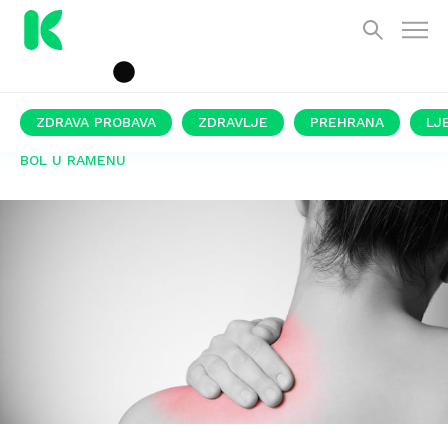
ZDRAVA PROBAVA
ZDRAVLJE
PREHRANA
LJ
BOL U RAMENU