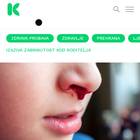
ZDRAVA PROBAVA
ZDRAVLJE
PREHRANA
LJ
IZAZIVA ZABRINUTOST KOD RODITELJA