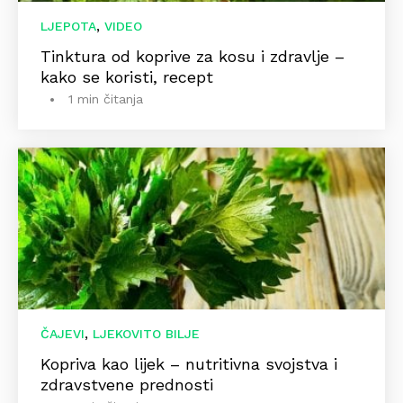
,
LJEPOTA
VIDEO
Tinktura od koprive za kosu i zdravlje –
kako se koristi, recept
1 min čitanja
,
ČAJEVI
LJEKOVITO BILJE
Kopriva kao lijek – nutritivna svojstva i
zdravstvene prednosti