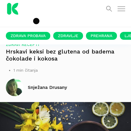
ZDRAVA PROBAVA
ZDRAVLJE
PREHRANA
LJ
ZDRAVI RECEPTI
Hrskavi keksi bez glutena od badema
čokolade i kokosa
1 min čitanja
Snježana Drusany