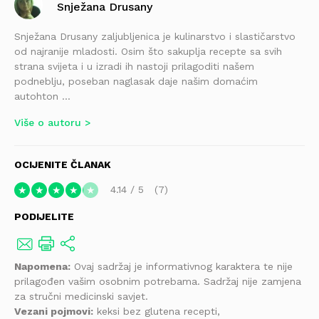
Snježana Drusany
Snježana Drusany zaljubljenica je kulinarstvo i slastičarstvo
od najranije mladosti. Osim što sakuplja recepte sa svih
strana svijeta i u izradi ih nastoji prilagoditi našem
podneblju, poseban naglasak daje našim domaćim
autohton ...
Više o autoru
OCIJENITE ČLANAK
4.14
/
5
7
★
★
★
★
★
PODIJELITE
Napomena:
Ovaj sadržaj je informativnog karaktera te nije
prilagođen vašim osobnim potrebama. Sadržaj nije zamjena
za stručni medicinski savjet.
Vezani pojmovi:
keksi bez glutena recepti,