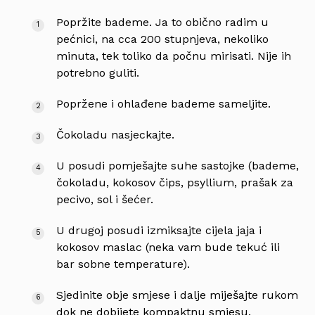
Popržite bademe. Ja to obično radim u
pećnici, na cca 200 stupnjeva, nekoliko
minuta, tek toliko da počnu mirisati. Nije ih
potrebno guliti.
Popržene i ohlađene bademe sameljite.
Čokoladu nasjeckajte.
U posudi pomješajte suhe sastojke (bademe,
čokoladu, kokosov čips, psyllium, prašak za
pecivo, sol i šećer.
U drugoj posudi izmiksajte cijela jaja i
kokosov maslac (neka vam bude tekuć ili
bar sobne temperature).
Sjedinite obje smjese i dalje miješajte rukom
dok ne dobijete kompaktnu smjesu.