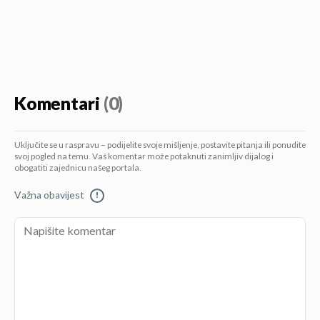
Komentari
(0)
Uključite se u raspravu – podijelite svoje mišljenje, postavite pitanja ili ponudite
svoj pogled na temu. Vaš komentar može potaknuti zanimljiv dijalog i
obogatiti zajednicu našeg portala.
Važna obavijest
!