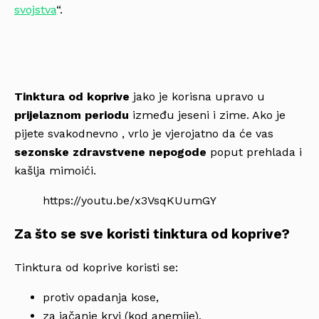
svojstva
“.
Tinktura od koprive
jako je korisna upravo u
prijelaznom periodu
između jeseni i zime. Ako je
pijete svakodnevno , vrlo je vjerojatno da će vas
sezonske zdravstvene nepogode
poput prehlada i
kašlja mimoići.
https://youtu.be/x3VsqKUumGY
Za što se sve koristi tinktura od koprive?
Tinktura od koprive koristi se:
protiv opadanja kose,
za jačanje krvi (kod anemije),