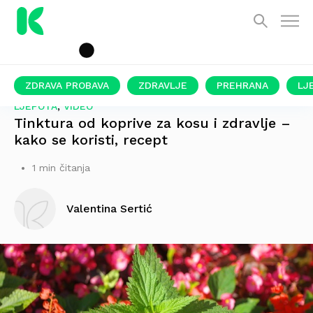
ZDRAVA PROBAVA
ZDRAVLJE
PREHRANA
LJ
,
LJEPOTA
VIDEO
Tinktura od koprive za kosu i zdravlje –
kako se koristi, recept
1 min čitanja
Valentina Sertić