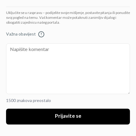
Uključite se u raspravu – podijelite svoje mišljenje, postavite pitanja ili ponudite
svoj pogled na temu. Vaš komentar može potaknuti zanimljiv dijalog i
obogatiti zajednicu našeg portala.
Važna obavijest
!
1500 znakova preostalo
Prijavite se