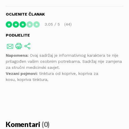
OCIJENITE ČLANAK
3.05
/
5
44
★
★
★
★
★
PODIJELITE
Napomena:
Ovaj sadržaj je informativnog karaktera te nije
prilagođen vašim osobnim potrebama. Sadržaj nije zamjena
za stručni medicinski savjet.
Vezani pojmovi:
tinktura od koprive, kopriva za
kosu, kopriva tinktura,
Komentari
(0)