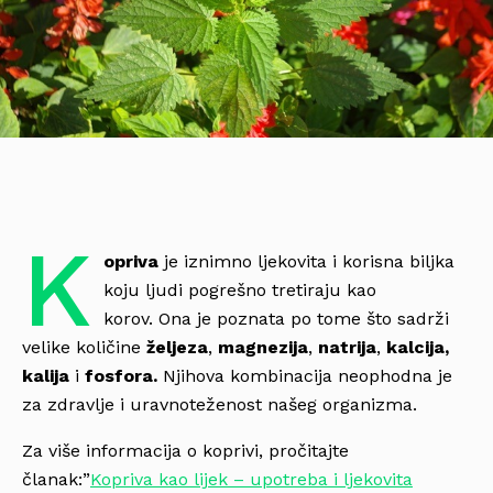
K
opriva
je iznimno ljekovita i korisna biljka
koju ljudi pogrešno tretiraju kao
korov. Ona je poznata po tome što sadrži
velike količine
željeza
,
magnezija
,
natrija
,
kalcija,
kalija
i
fosfora.
Njihova kombinacija neophodna je
za zdravlje i uravnoteženost našeg organizma.
Za više informacija o koprivi, pročitajte
članak:”
Kopriva kao lijek – upotreba i ljekovita