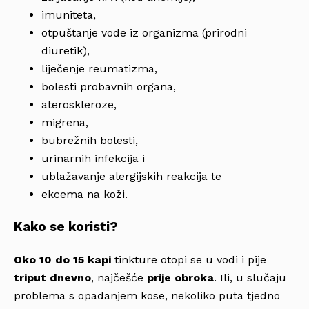
imuniteta,
otpuštanje vode iz organizma (prirodni
diuretik),
liječenje reumatizma,
bolesti probavnih organa,
ateroskleroze,
migrena,
bubrežnih bolesti,
urinarnih infekcija i
ublažavanje alergijskih reakcija te
ekcema na koži.
Kako se koristi?
Oko 10 do 15 kapi
tinkture otopi se u vodi i pije
triput dnevno
, najčešće
prije obroka
. Ili, u slučaju
problema s opadanjem kose, nekoliko puta tjedno