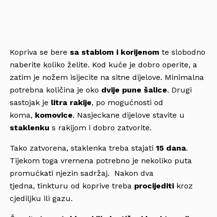
Kopriva se bere
sa stablom i korijenom
te slobodno
naberite koliko želite. Kod kuće je dobro operite, a
zatim je nožem isijecite na sitne dijelove. Minimalna
potrebna količina je oko
dvije pune šalice
. Drugi
sastojak je
litra rakije
, po mogućnosti od
koma,
komovice
. Nasjeckane dijelove stavite u
staklenku
s rakijom i dobro zatvorite.
Tako zatvorena, staklenka treba stajati
15 dana
.
Tijekom toga vremena potrebno je nekoliko puta
promućkati njezin sadržaj. Nakon dva
tjedna, tinkturu od koprive treba
procijediti
kroz
cjediljku ili gazu.