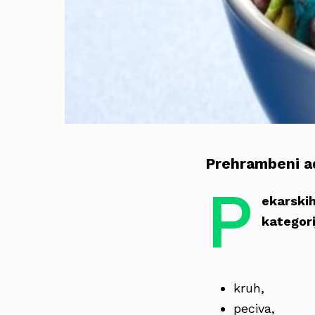
Prehrambeni adi
P
ekarskih
kategori
kruh,
peciva,