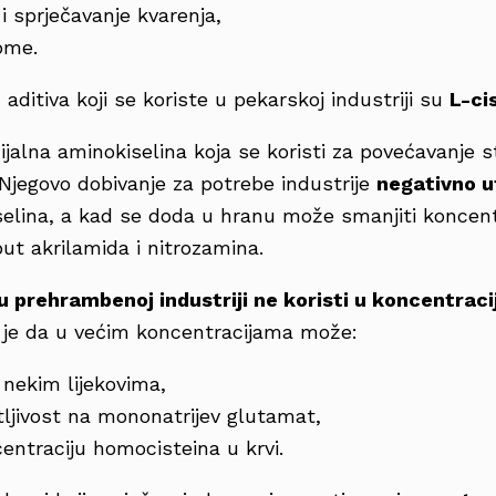
 i sprječavanje kvarenja,
ome.
 aditiva koji se koriste u pekarskoj industriji su
L-ci
ijalna aminokiselina koja se koristi za povećavanje st
 Njegovo dobivanje za potrebe industrije
negativno u
iselina, a kad se doda u hranu može smanjiti koncent
put akrilamida i nitrozamina.
u prehrambenoj industriji ne koristi u koncentrac
 je da u većim koncentracijama može:
s nekim lijekovima,
tljivost na mononatrijev glutamat,
entraciju homocisteina u krvi.