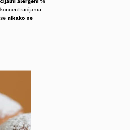
cijalni alergeni
te
m koncentracijama
a se
nikako ne