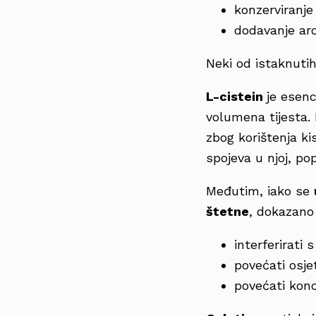
konzerviranje
dodavanje ar
Neki od istaknutih
L-cistein
je esenc
volumena tijesta.
zbog korištenja k
spojeva u njoj, po
Međutim, iako se
štetne
, dokazano
interferirati 
povećati osje
povećati konc