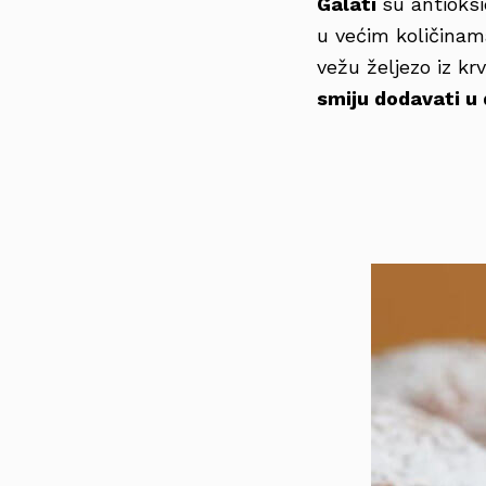
Galati
su antioksi
u većim količinam
vežu željezo iz kr
smiju dodavati u 