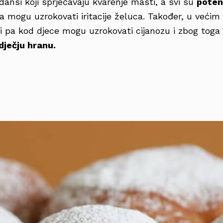
dansi koji sprječavaju kvarenje masti, a svi su
poten
a mogu uzrokovati iritacije želuca. Također, u veći
vi pa kod djece mogu uzrokovati cijanozu i zbog tog
dječju hranu.