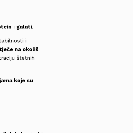
stein
i
galati
.
abilnosti i
tječe na okoliš
raciju štetnih
ijama koje su