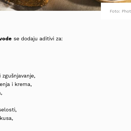
Foto: Phot
zvode
se dodaju aditivi za:
 i zgušnjavanje,
jenja i krema,
a,
selosti,
okusa,