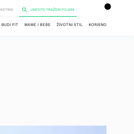
RKETING
BUDI FIT
MAME I BEBE
ŽIVOTNI STIL
KORISNO