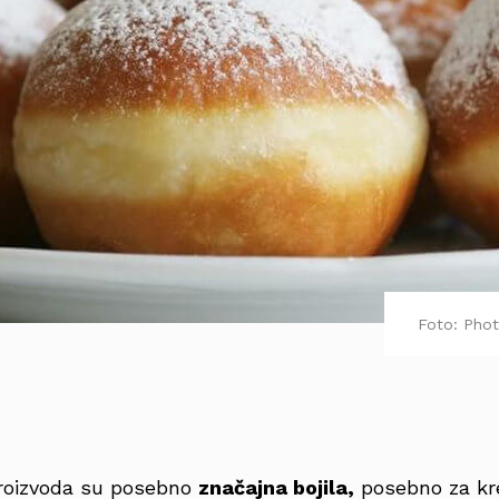
Foto: Phot
 proizvoda su posebno
značajna bojila,
posebno za kr