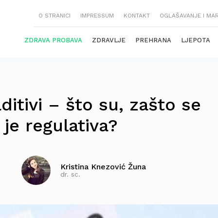
O STRANICI
IMPRESSUM
KONTAKT
OGLAŠAVANJE I MA
ZDRAVA PROBAVA
ZDRAVLJE
PREHRANA
LJEPOTA
itivi – što su, zašto se
 je regulativa?
Kristina Knezović Žuna
dr. sc.