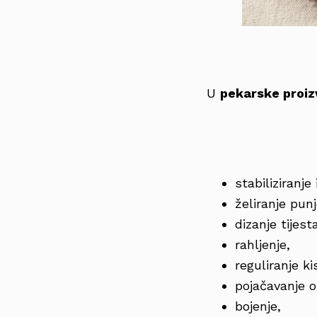
U
pekarske proi
stabiliziranje
želiranje pun
dizanje tijest
rahljenje,
reguliranje ki
pojačavanje 
bojenje,