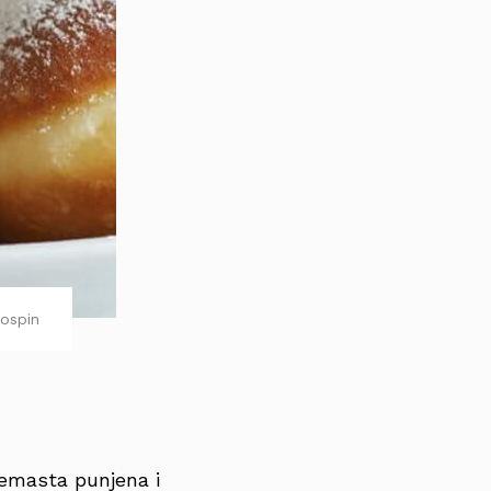
ospin
emasta punjena i