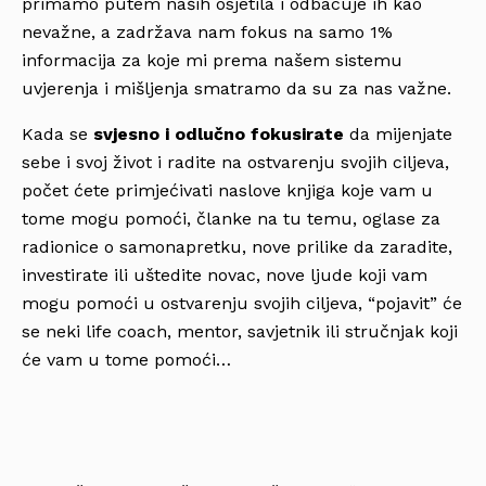
primamo putem naših osjetila i odbacuje ih kao
nevažne, a zadržava nam fokus na samo 1%
informacija za koje mi prema našem sistemu
uvjerenja i mišljenja smatramo da su za nas važne.
Kada se
svjesno i odlučno fokusirate
da mijenjate
sebe i svoj život i radite na ostvarenju svojih ciljeva,
počet ćete primjećivati naslove knjiga koje vam u
tome mogu pomoći, članke na tu temu, oglase za
radionice o samonapretku, nove prilike da zaradite,
investirate ili uštedite novac, nove ljude koji vam
mogu pomoći u ostvarenju svojih ciljeva, “pojavit” će
se neki life coach, mentor, savjetnik ili stručnjak koji
će vam u tome pomoći…