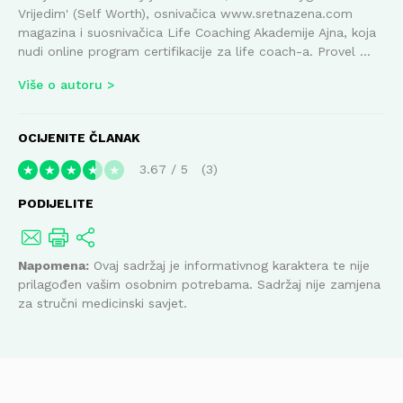
Vrijedim' (Self Worth), osnivačica www.sretnazena.com
magazina i suosnivačica Life Coaching Akademije Ajna, koja
nudi online program certifikacije za life coach-a. Provel ...
Više o autoru
OCIJENITE ČLANAK
3.67
/
5
3
★
★
★
★
★
PODIJELITE
Napomena:
Ovaj sadržaj je informativnog karaktera te nije
prilagođen vašim osobnim potrebama. Sadržaj nije zamjena
za stručni medicinski savjet.