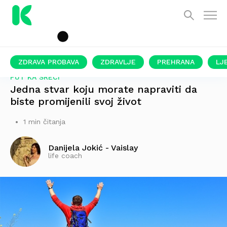
ZDRAVA PROBAVA
ZDRAVLJE
PREHRANA
LJ
PUT KA SREĆI
Jedna stvar koju morate napraviti da
biste promijenili svoj život
1 min čitanja
Danijela Jokić - Vaislay
life coach