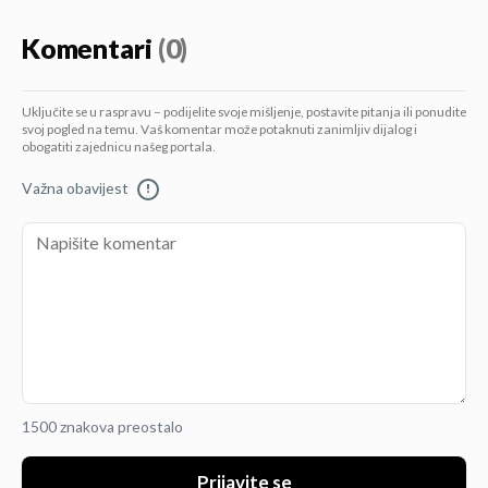
Komentari
(0)
Uključite se u raspravu – podijelite svoje mišljenje, postavite pitanja ili ponudite
svoj pogled na temu. Vaš komentar može potaknuti zanimljiv dijalog i
obogatiti zajednicu našeg portala.
Važna obavijest
!
1500 znakova preostalo
Prijavite se