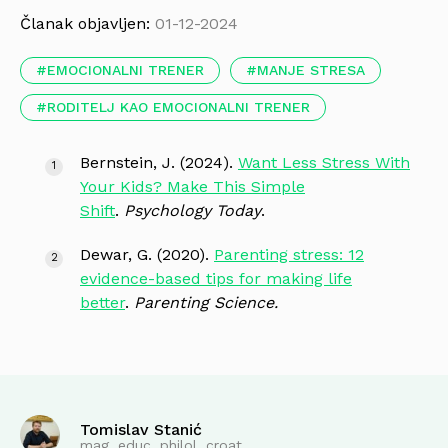
Članak objavljen:
01-12-2024
EMOCIONALNI TRENER
MANJE STRESA
RODITELJ KAO EMOCIONALNI TRENER
Bernstein, J. (2024).
Want Less Stress With
Your Kids? Make This Simple
Shift
.
Psychology Today
.
Dewar, G. (2020).
Parenting stress: 12
evidence-based tips for making life
better
.
Parenting Science.
Tomislav Stanić
mag. educ. philol. croat.