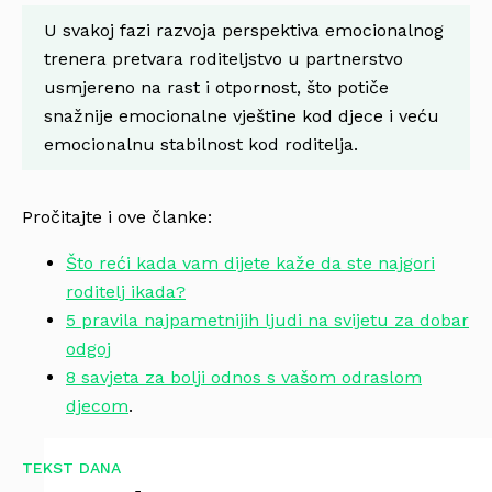
U svakoj fazi razvoja perspektiva emocionalnog
trenera pretvara roditeljstvo u partnerstvo
usmjereno na rast i otpornost, što potiče
snažnije emocionalne vještine kod djece i veću
emocionalnu stabilnost kod roditelja.
Pročitajte i ove članke:
Što reći kada vam dijete kaže da ste najgori
roditelj ikada?
5 pravila najpametnijih ljudi na svijetu za dobar
odgoj
8 savjeta za bolji odnos s vašom odraslom
djecom
.
TEKST DANA