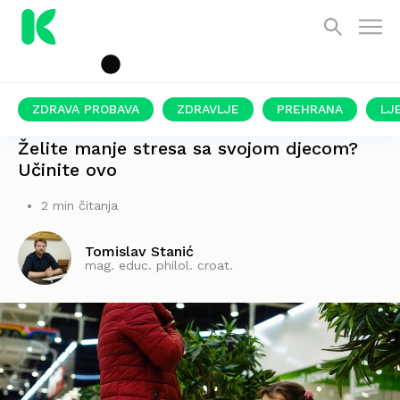
ZDRAVA PROBAVA
ZDRAVLJE
PREHRANA
LJ
JEDNOSTAVNA PROMJENA U ODGOJU
Želite manje stresa sa svojom djecom?
Učinite ovo
2 min čitanja
Tomislav Stanić
mag. educ. philol. croat.