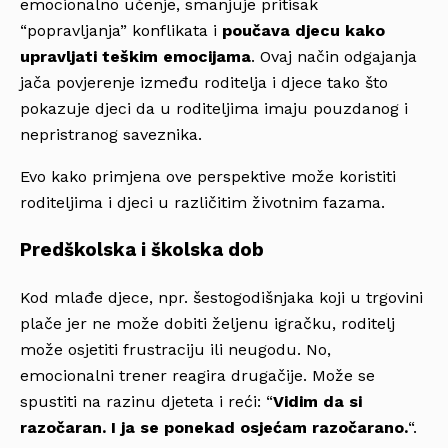
emocionalno učenje, smanjuje pritisak
“popravljanja” konflikata i
poučava djecu kako
upravljati teškim emocijama
. Ovaj način odgajanja
jača povjerenje između roditelja i djece tako što
pokazuje djeci da u roditeljima imaju pouzdanog i
nepristranog saveznika.
Evo kako primjena ove perspektive može koristiti
roditeljima i djeci u različitim životnim fazama.
Predškolska i školska dob
Kod mlađe djece, npr. šestogodišnjaka koji u trgovini
plače jer ne može dobiti željenu igračku, roditelj
može osjetiti frustraciju ili neugodu. No,
emocionalni trener reagira drugačije. Može se
spustiti na razinu djeteta i reći: “
Vidim da si
razočaran. I ja se ponekad osjećam razočarano.
“.