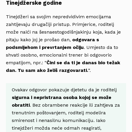
Tinejdžerske godine
Tinejdžeri sa svojim nepredvidivim emocijama
zahtijevaju drugačiji pristup. Primjerice, roditelj
može naići na šesnaestogodišnjakinju koja, kada je
pitaju kako joj je prošao dan,
odgovara s
podsmijehom i prevrtanjem očiju
. Umjesto da to
shvati osobno, emocionalni trener bi odgovorio
empatijom, npr.: “
Čini se da ti je danas bio težak
dan. Tu sam ako želiš razgovarati.
“.
Ovakav odgovor pokazuje djetetu da je roditelj
sigurna i nepristrana osoba kojoj se može
obratiti
. Bez obrambene reakcije ili zahtjeva za
trenutnim poštovanjem, roditelj modelira
smirenost i nenasilnu komunikaciju. Iako
tinejdžeri možda neće odmah reagirati,