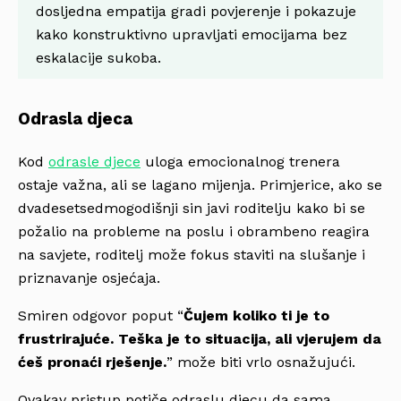
dosljedna empatija gradi povjerenje i pokazuje
kako konstruktivno upravljati emocijama bez
eskalacije sukoba.
Odrasla djeca
Kod
odrasle djece
uloga emocionalnog trenera
ostaje važna, ali se lagano mijenja. Primjerice, ako se
dvadesetsedmogodišnji sin javi roditelju kako bi se
požalio na probleme na poslu i obrambeno reagira
na savjete, roditelj može fokus staviti na slušanje i
priznavanje osjećaja.
Smiren odgovor poput “
Čujem koliko ti je to
frustrirajuće. Teška je to situacija, ali vjerujem da
ćeš pronaći rješenje.
” može biti vrlo osnažujući.
Ovakav pristup potiče odraslu djecu da sama