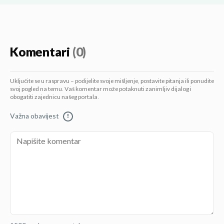
Komentari
(0)
Uključite se u raspravu – podijelite svoje mišljenje, postavite pitanja ili ponudite
svoj pogled na temu. Vaš komentar može potaknuti zanimljiv dijalog i
obogatiti zajednicu našeg portala.
Važna obavijest
!