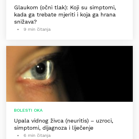
Glaukom (očni tlak): Koji su simptomi,
kada ga trebate mjeriti i koja ga hrana
snižava?
9 min čitanja
BOLESTI OKA
Upala vidnog živca (neuritis) – uzroci,
simptomi, dijagnoza i liječenje
6 min čitanja