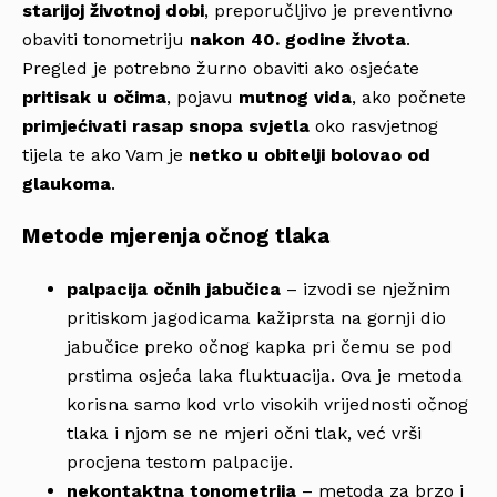
starijoj životnoj dobi
, preporučljivo je preventivno
obaviti tonometriju
nakon 40. godine života
.
Pregled je potrebno žurno obaviti ako osjećate
pritisak u očima
, pojavu
mutnog vida
, ako počnete
primjećivati
rasap snopa svjetla
oko rasvjetnog
tijela te ako Vam je
netko u obitelji bolovao od
glaukoma
.
Metode mjerenja očnog tlaka
palpacija očnih jabučica
– izvodi se nježnim
pritiskom jagodicama kažiprsta na gornji dio
jabučice preko očnog kapka pri čemu se pod
prstima osjeća laka fluktuacija. Ova je metoda
korisna samo kod vrlo visokih vrijednosti očnog
tlaka i njom se ne mjeri očni tlak, već vrši
procjena testom palpacije.
nekontaktna tonometrija
– metoda za brzo i