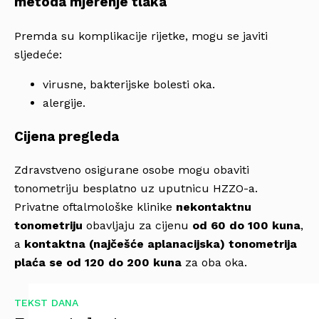
metoda mjerenje tlaka
Premda su komplikacije rijetke, mogu se javiti
sljedeće:
virusne, bakterijske bolesti oka.
alergije.
Cijena pregleda
Zdravstveno osigurane osobe mogu obaviti
tonometriju besplatno uz uputnicu HZZO-a.
Privatne oftalmološke klinike
nekontaktnu
tonometriju
obavljaju za cijenu
od 60 do 100 kuna
,
a
kontaktna (najčešće aplanacijska) tonometrija
plaća se od 120 do 200 kuna
za oba oka.
TEKST DANA