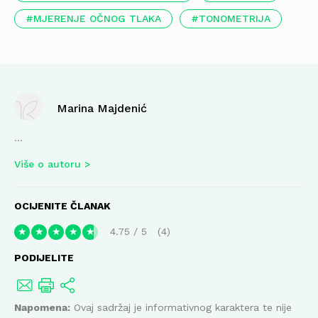
MJERENJE OČNOG TLAKA
TONOMETRIJA
Marina Majdenić
...
Više o autoru
OCIJENITE ČLANAK
4.75
/
5
4
★
★
★
★
★
PODIJELITE
Napomena:
Ovaj sadržaj je informativnog karaktera te nije