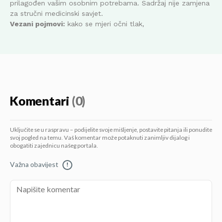
prilagođen vašim osobnim potrebama. Sadržaj nije zamjena
za stručni medicinski savjet.
Vezani pojmovi:
kako se mjeri očni tlak,
Komentari
(0)
Uključite se u raspravu – podijelite svoje mišljenje, postavite pitanja ili ponudite
svoj pogled na temu. Vaš komentar može potaknuti zanimljiv dijalog i
obogatiti zajednicu našeg portala.
Važna obavijest
!