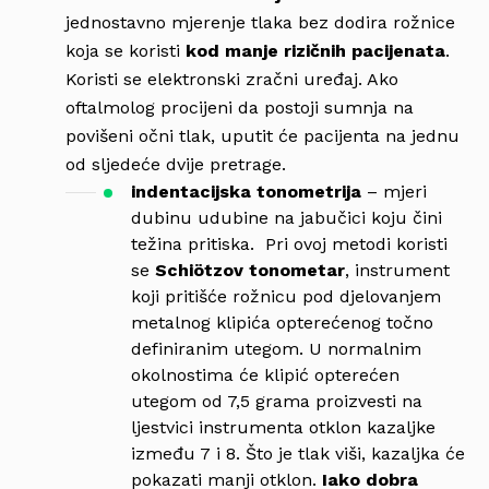
jednostavno mjerenje tlaka bez dodira rožnice
koja se koristi
kod manje rizičnih pacijenata
.
Koristi se elektronski zračni uređaj. Ako
oftalmolog procijeni da postoji sumnja na
povišeni očni tlak, uputit će pacijenta na jednu
od sljedeće dvije pretrage.
indentacijska tonometrija
– mjeri
dubinu udubine na jabučici koju čini
težina pritiska. Pri ovoj metodi koristi
se
Schiötzov tonometar
, instrument
koji pritišće rožnicu pod djelovanjem
metalnog klipića opterećenog točno
definiranim utegom. U normalnim
okolnostima će klipić opterećen
utegom od 7,5 grama proizvesti na
ljestvici instrumenta otklon kazaljke
između 7 i 8. Što je tlak viši, kazaljka će
pokazati manji otklon.
Iako dobra