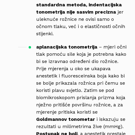
standardna metoda, indentacijska
tonometrija nije sasvim precizna
jer
uleknuće rožnice ne ovisi samo o
očnom tlaku, već i o elastičnosti očnih
stijenki.
aplanacijska tonometrija
– mjeri očni
tlak pomoću sile koja je potrebna kako
bi se izravnao određeni dio rožnice.
Prije mjerenja u oko se ukapava
anestetik i fluoresceinska boja kako bi
se bolje prikazala rožnica pri čemu se
koristi plavu svjetlo. Zatim se pod
biomikroskopom prislanja prizma koja
nježno pritišće površinu rožnice, a za
mjerenje pritiska koristi se
Goldmannov tonometar
i iskazuju se
rezultati u milimetrima žive (mmHg).
Postupak ne boli
, a anestetik prestaje