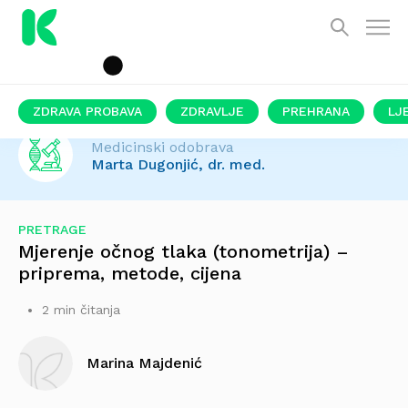
ZDRAVA PROBAVA
ZDRAVLJE
PREHRANA
LJ
Medicinski odobrava
Marta Dugonjić, dr. med.
PRETRAGE
Mjerenje očnog tlaka (tonometrija) –
priprema, metode, cijena
2 min čitanja
Marina Majdenić