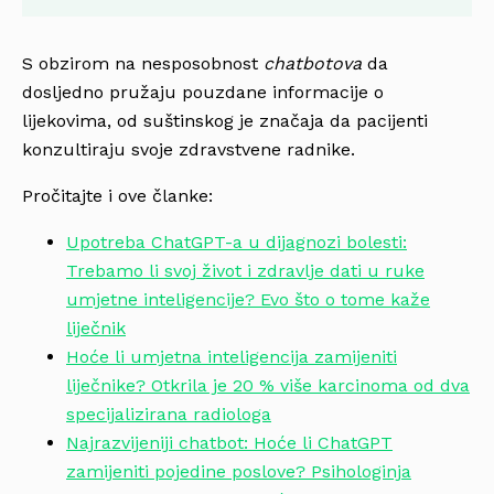
S obzirom na nesposobnost
chatbotova
da
dosljedno pružaju pouzdane informacije o
lijekovima, od suštinskog je značaja da pacijenti
konzultiraju svoje zdravstvene radnike.
Pročitajte i ove članke:
Upotreba ChatGPT-a u dijagnozi bolesti:
Trebamo li svoj život i zdravlje dati u ruke
umjetne inteligencije? Evo što o tome kaže
liječnik
Hoće li umjetna inteligencija zamijeniti
liječnike? Otkrila je 20 % više karcinoma od dva
specijalizirana radiologa
Najrazvijeniji chatbot: Hoće li ChatGPT
zamijeniti pojedine poslove? Psihologinja