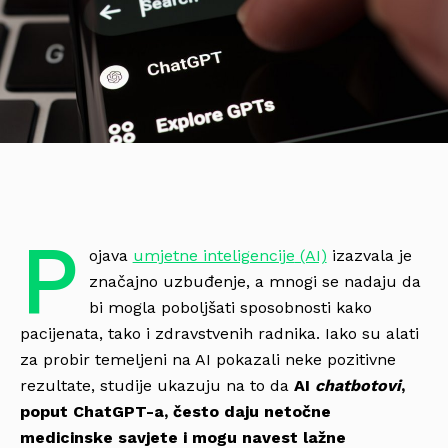
P
ojava
umjetne inteligencije
(AI)
izazvala je
značajno uzbuđenje, a mnogi se nadaju da
bi mogla poboljšati sposobnosti kako
pacijenata, tako i zdravstvenih radnika. Iako su alati
za probir temeljeni na AI pokazali neke pozitivne
rezultate, studije ukazuju na to da
AI
chatbotovi
,
poput ChatGPT-a, često daju netočne
medicinske savjete i mogu navest lažne