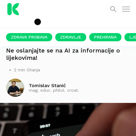
ZDRAVA PROBAVA
ZDRAVLJE
PREHRANA
LJ
ŠOKANTNI REZULTATI STUDIJE
Ne oslanjajte se na AI za informacije o
lijekovima!
2 min čitanja
Tomislav Stanić
mag. educ. philol. croat.