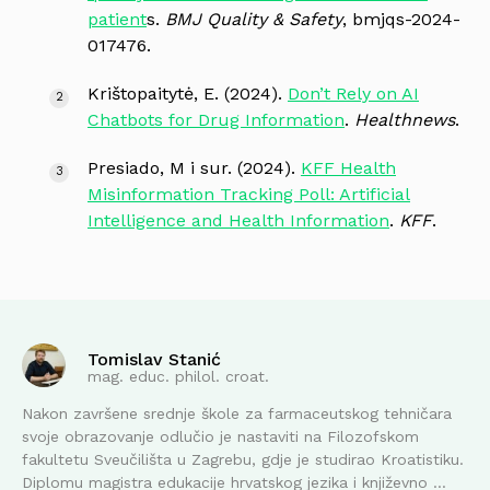
patient
s.
BMJ Quality & Safety
, bmjqs-2024-
017476.
Krištopaitytė, E. (2024).
Don’t Rely on AI
Chatbots for Drug Information
.
Healthnews
.
Presiado, M i sur. (2024).
KFF Health
Misinformation Tracking Poll: Artificial
Intelligence and Health Information
.
KFF
.
Tomislav Stanić
mag. educ. philol. croat.
Nakon završene srednje škole za farmaceutskog tehničara
svoje obrazovanje odlučio je nastaviti na Filozofskom
fakultetu Sveučilišta u Zagrebu, gdje je studirao Kroatistiku.
Diplomu magistra edukacije hrvatskog jezika i književno ...