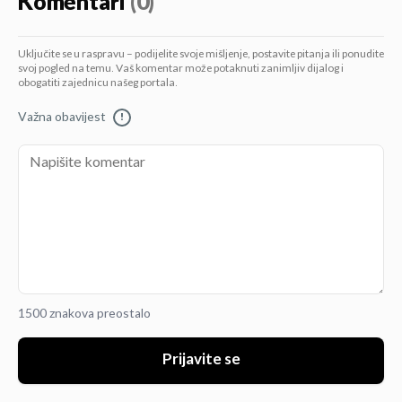
Komentari
(0)
Uključite se u raspravu – podijelite svoje mišljenje, postavite pitanja ili ponudite
svoj pogled na temu. Vaš komentar može potaknuti zanimljiv dijalog i
obogatiti zajednicu našeg portala.
Važna obavijest
!
1500 znakova preostalo
Prijavite se