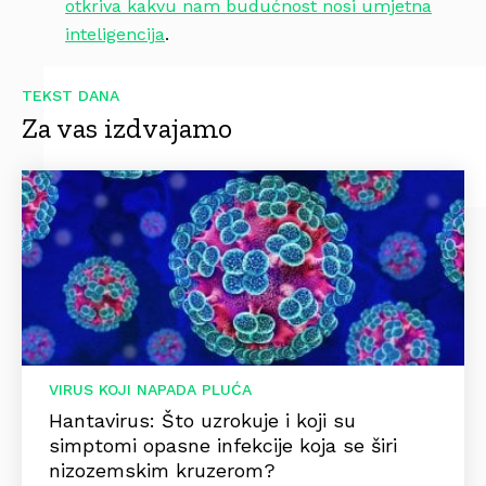
otkriva kakvu nam budućnost nosi umjetna
inteligencija
.
TEKST DANA
Za vas izdvajamo
VIRUS KOJI NAPADA PLUĆA
Hantavirus: Što uzrokuje i koji su
simptomi opasne infekcije koja se širi
nizozemskim kruzerom?