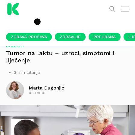
ZDRAVA PROBAVA
ZDRAVLJE
PREHRANA
LJ
BOLESTI
Tumor na laktu – uzroci, simptomi i
liječenje
3 min čitanja
Marta Dugonjić
dr. med.