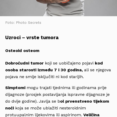
Foto: Photo Secrets
Uzroci – vrste tumora
Osteoid osteom
Dobroćudni tumor
koji se uobičajeno pojavi
kod
osoba starosti između 7 i 30 godina,
ali se njegova
pojava ne smije isključiti ni kod starijih.
Simptomi
mogu trajati tjednima ili godinama prije
dijagnoze (prosjek postavljanja ispravne dijagnoze je
do dvije godine). Javlja se b
ol prvenstveno tijekom
noći
koja se može ublažiti nesteroidnim
protuupalnim lijekovima ili aspirinom.
Veličina