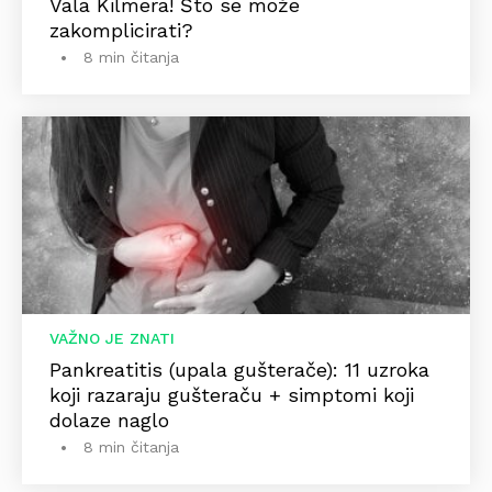
Vala Kilmera! Što se može
zakomplicirati?
8 min čitanja
VAŽNO JE ZNATI
Pankreatitis (upala gušterače): 11 uzroka
koji razaraju gušteraču + simptomi koji
dolaze naglo
8 min čitanja