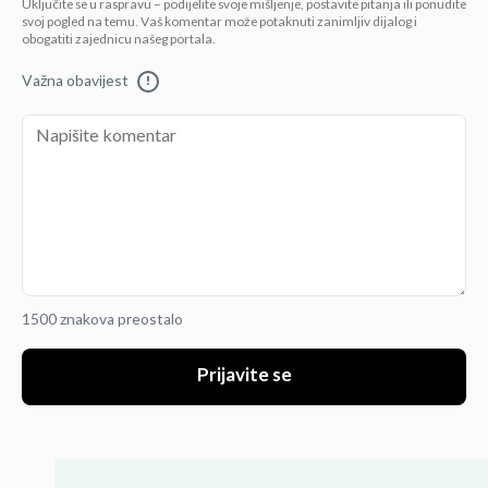
Uključite se u raspravu – podijelite svoje mišljenje, postavite pitanja ili ponudite
svoj pogled na temu. Vaš komentar može potaknuti zanimljiv dijalog i
obogatiti zajednicu našeg portala.
Važna obavijest
!
1500 znakova preostalo
Prijavite se