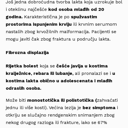
Još jedna dobroćudna tvorba lakta koja uzrokuje bol
i oteklinu najčešće
kod osoba mlađih od 20
godina.
Karakteristična je po
spužvastim
prostorima ispunjenim krvlju
ili krvnim serumom
nastalih zbog krvožilnih malformacija. Pacijenti se
mogu javiti čak zbog fraktura u području lakta.
Fibrozna displazija
Rijetka bolest
koja se
češće javlja u kostima
kralježnice, rebara ili lubanje,
ali pronalazi se i
u
kostima lakta obično u adolescenata i mlađih
odraslih osoba.
Može biti
monostotička ili polistotička (
zahvaćati
jednu ili više kosti). Većina lezija je
bez simptoma
i
otkriju se slučajno rendgenskim snimanjem zbog
nekog drugog razloga ili frakture, iako se 67%