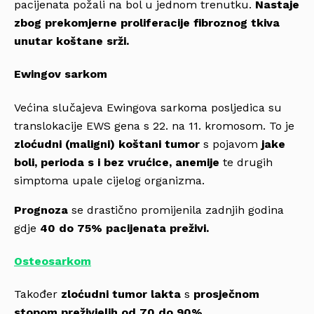
pacijenata požali na bol u jednom trenutku.
Nastaje
zbog prekomjerne proliferacije fibroznog tkiva
unutar koštane srži.
Ewingov sarkom
Većina slučajeva Ewingova sarkoma posljedica su
translokacije EWS gena s 22. na 11. kromosom. To je
zloćudni (maligni) koštani tumor
s pojavom
jake
boli, perioda s i bez vrućice, anemije
te drugih
simptoma upale cijelog organizma.
Prognoza
se drastično promijenila zadnjih godina
gdje
40 do 75% pacijenata preživi.
Osteosarkom
Također
zloćudni tumor lakta
s
prosječnom
stopom preživjelih od 70 do 90%.