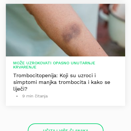
MOŽE UZROKOVATI OPASNO UNUTARNJE
KRVARENJE
Trombocitopenija: Koji su uzroci i
simptomi manjka trombocita i kako se
liječi?
9 min čitanja
UČITAJ VIŠE ČLANAKA