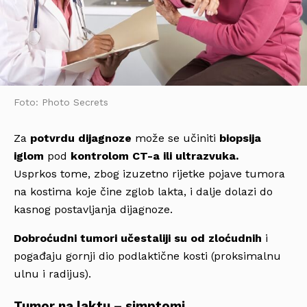
Foto: Photo Secrets
Za
potvrdu dijagnoze
može se učiniti
biopsija
iglom
pod
kontrolom CT-a ili ultrazvuka.
Usprkos tome, zbog izuzetno rijetke pojave tumora
na kostima koje čine zglob lakta, i dalje dolazi do
kasnog postavljanja dijagnoze.
Dobroćudni tumori učestaliji su od zloćudnih
i
pogađaju gornji dio podlaktične kosti (proksimalnu
ulnu i radijus).
Tumor na laktu – simptomi