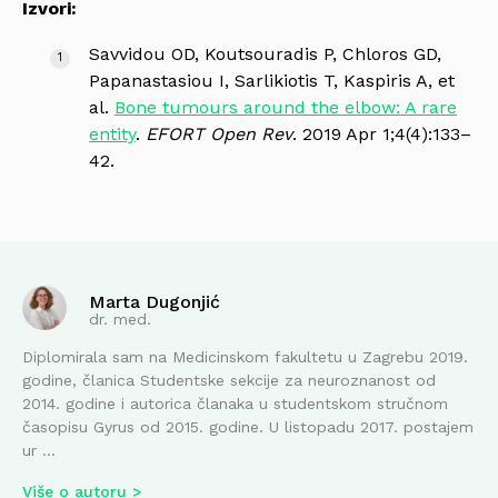
Izvori:
Savvidou OD, Koutsouradis P, Chloros GD,
Papanastasiou I, Sarlikiotis T, Kaspiris A, et
al.
Bone tumours around the elbow: A rare
entity
.
EFORT Open Rev
. 2019 Apr 1;4(4):133–
42.
Marta Dugonjić
dr. med.
Diplomirala sam na Medicinskom fakultetu u Zagrebu 2019.
godine, članica Studentske sekcije za neuroznanost od
2014. godine i autorica članaka u studentskom stručnom
časopisu Gyrus od 2015. godine. U listopadu 2017. postajem
ur ...
Više o autoru