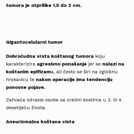
tumora je otprilike 1,5 do 2 cm.
Gigantocelularni tumor
Dobroćudna vrsta koštanog tumora
koju
karakterizira
agresivno ponašanje
jer se
nalazi na
koštanim epifizam
a, ali često se širi na zglobnu
hrskavicu te
nakon operacije ima tendenciju
ponovne pojave.
Zahvaća odrasle osobe sa zrelim kostima u 3. ili 4.
desetljeću života.
Aneurizmalna koštana cista