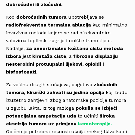
dobroćudni ili zloćudni.
Kod
dobroćudnih tumora
upotrebljava se
radiofrekventna termalna ablacija
kao minimalno
invazivna metoda kojom se radiofrekventnim
valovima toplinski zagrije i uništi strano tijelo.
Nadalje,
za aneurizmalnu koštanu cistu metoda
izbora
jest
kiretaža ciste
, a
fibroznu displaziju
nesteroidni protuupalni lijekovi, opioidi i
bisfosfonati.
Za većinu drugih slučajeva, pogotovo
zloćudnih
tumora, kirurški zahvati su jedina opcija
koji budu
izuzetno zahtjevni zbog anatomske pozicije tumora
u zglobu lakta. Iz tog razloga
pokuša se izbjeći
potencijalna amputacija uda
te učiniti
široka
ekscizija tumora uz primjenu
kemoterapije.
Obično je potrebna rekonstrukcija mekog tkiva kao i