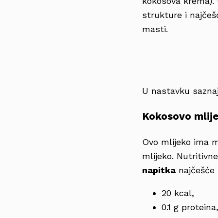
kokosova krema). 
strukture i najčešć
masti.
U nastavku saznaj
Kokosovo mlije
Ovo mlijeko ima ma
mlijeko. Nutritivn
napitka
najčešće 
20 kcal,
0.1 g proteina