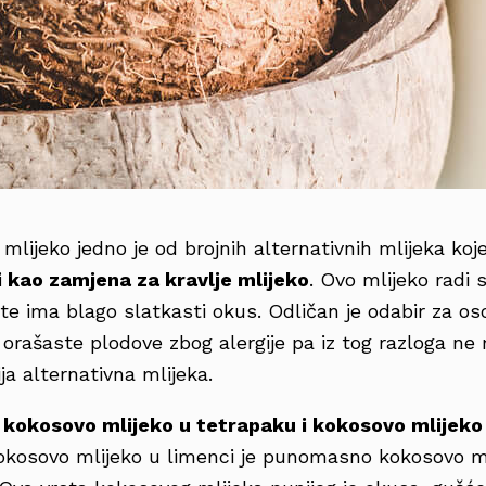
mlijeko jedno je od brojnih alternativnih mlijeka ko
ti kao zamjena za kravlje mlijeko
. Ovo mlijeko radi 
te ima blago slatkasti okus. Odličan je odabir za os
li orašaste plodove zbog alergije pa iz tog razloga n
ja alternativna mlijeka.
a
kokosovo mlijeko u tetrapaku i kokosovo mlijeko 
Kokosovo mlijeko u limenci je punomasno kokosovo mli