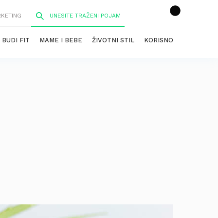
RKETING
BUDI FIT
MAME I BEBE
ŽIVOTNI STIL
KORISNO