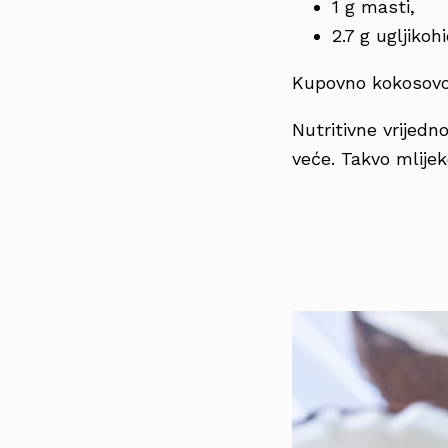
1 g masti,
2.7 g ugljikoh
Kupovno kokosovo 
Nutritivne vrijed
veće. Takvo mlijek