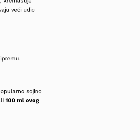
, kremastije
vaju veći udio
ripremu.
popularno sojino
ali
100 ml ovog