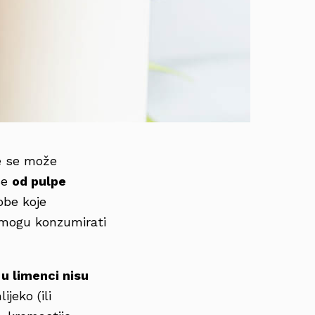
je se može
se
od pulpe
obe koje
e mogu konzumirati
u limenci nisu
jeko (ili