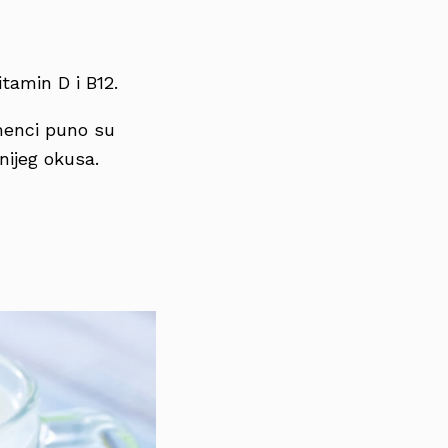
tamin D i B12.
menci puno su
nijeg okusa.