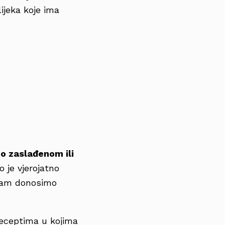
ijeka koje ima
e o zaslađenom ili
 je vjerojatno
u vam donosimo
receptima u kojima