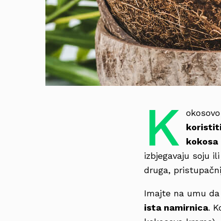
K
okosovo 
koristi
kokosa
izbjegavaju soju i
druga, pristupačni
Imajte na umu d
ista namirnica
. 