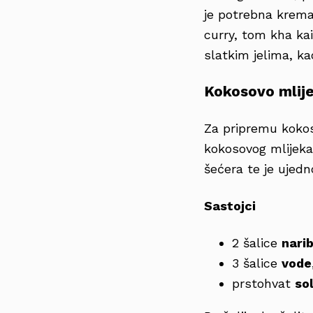
je potrebna krema
curry, tom kha ka
slatkim jelima, ka
Kokosovo mlij
Za pripremu kokos
kokosovog mlijeka
šećera te je ujedno 
Sastojci
2 šalice
nari
3 šalice
vode
prstohvat
sol