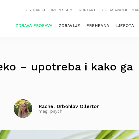
O STRANICI
IMPRESSUM
KONTAKT
OGLAŠAVANJE I MA
ZDRAVA PROBAVA
ZDRAVLJE
PREHRANA
LJEPOTA
eko – upotreba i kako ga
Rachel Drbohlav Ollerton
mag. psych.