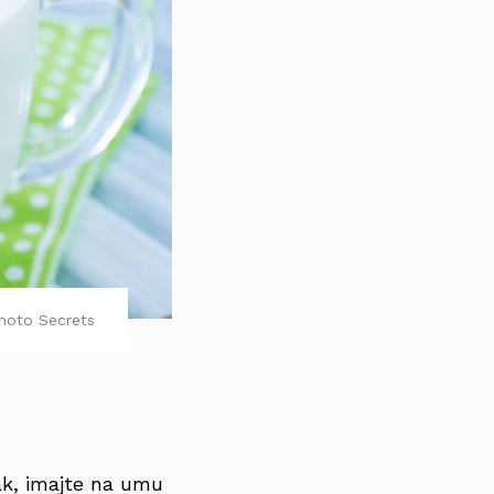
hoto Secrets
pak, imajte na umu