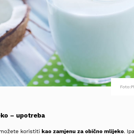
Foto:P
eko – upotreba
možete koristiti
kao zamjenu za obično mlijeko
. I