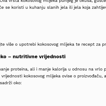
Ova vrsta kokosovog mlijeka punijeg je okusa, gušće
e se koristi u kuhanju slanih jela ili jela koja zahtije
te više o upotrebi kokosovog mlijeka te recept za p
ko – nutritivne vrijednosti
nje proteina, ali i manje kalorija u odnosu na vrlo 
e vrijednosti kokosovog mlijeka ovise o proizvođaču, 
sadrži oko:
,