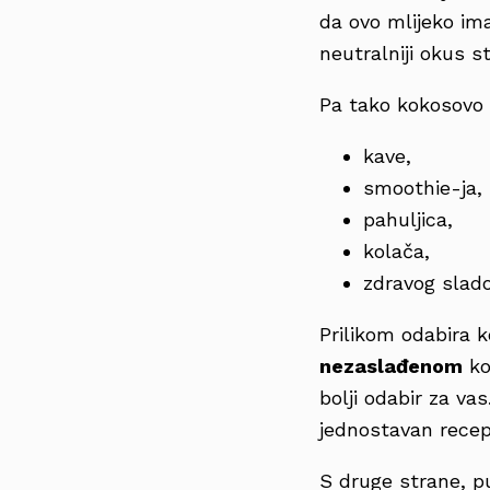
da ovo mlijeko ima
neutralniji okus 
Pa tako kokosovo m
kave,
smoothie-ja,
pahuljica,
kolača,
zdravog slado
Prilikom odabira 
nezaslađenom
ko
bolji odabir za va
jednostavan recep
S druge strane, p