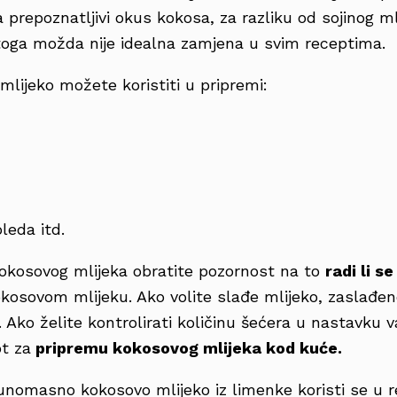
 prepoznatljivi okus kokosa, za razliku od sojinog ml
stoga možda nije idealna zamjena u svim receptima.
lijeko možete koristiti u pripremi:
leda itd.
kokosovog mlijeka obratite pozornost na to
radi li s
kosovom mlijeku. Ako volite slađe mlijeko, zaslađeno
s. Ako želite kontrolirati količinu šećera u nastavk
t za
pripremu kokosovog mlijeka kod kuće.
unomasno kokosovo mlijeko iz limenke koristi se u 